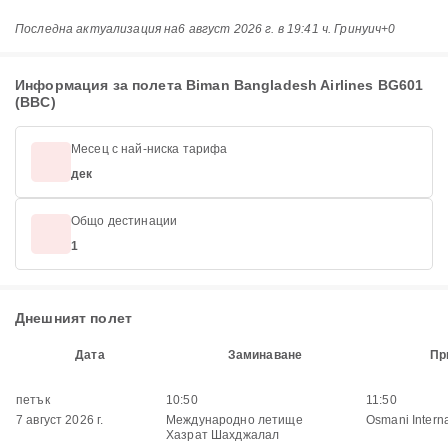
Последна актуализация на
6 август 2026 г. в 19:41 ч. Гринуич+0
Информация за полета Biman Bangladesh Airlines BG601
(BBC)
Месец с най-ниска тарифа
дек
Общо дестинации
1
Днешният полет
Дата
Заминаване
Пр
петък
10:50
11:50
7 август 2026 г.
Международно летище
Osmani Interna
Хазрат Шахджалал