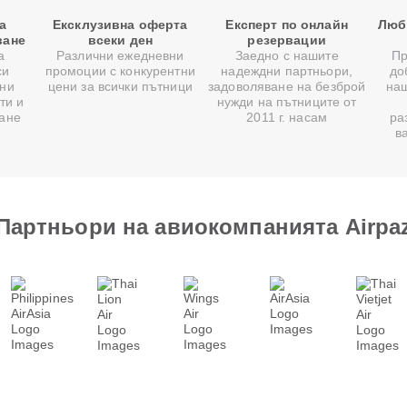
а
Ексклузивна оферта
Експерт по онлайн
Люб
ване
всеки ден
резервации
а
Различни ежедневни
Заедно с нашите
Пр
си
промоции с конкурентни
надеждни партньори,
до
ни
цени за всички пътници
задоволяване на безброй
на
ти и
нужди на пътниците от
ване
2011 г. насам
ра
в
Партньори на авиокомпанията Airpa