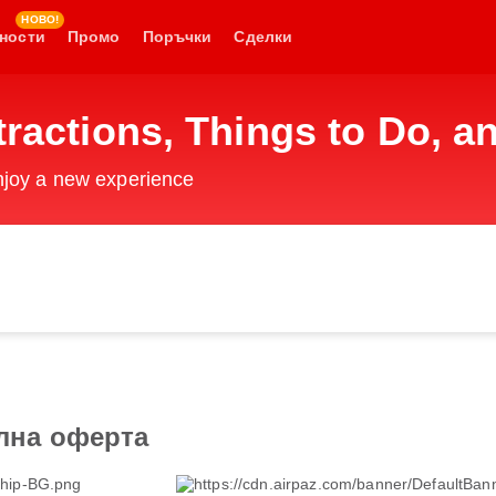
НОВО!
ности
Промо
Поръчки
Сделки
tractions, Things to Do, an
enjoy a new experience
лна оферта