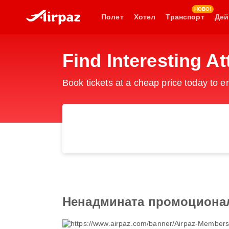
НОВО!
Полет
Хотел
Транспорт
Дей
Find Interesting At
Book tickets at a cheap price today to 
Ненадмината промоциона