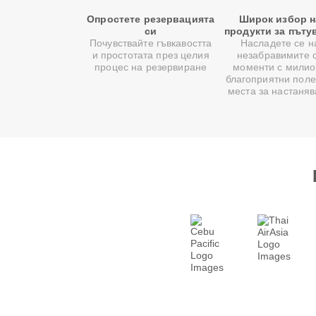
Опростете резервацията
Широк избор н
си
продукти за пъту
Почувствайте гъвкавостта
Насладете се н
и простотата през целия
незабравимите 
процес на резервиране
моменти с милио
благоприятни поле
места за настаня