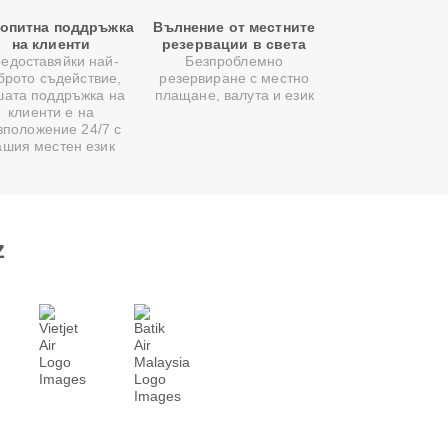
опитна поддръжка
Вълнение от местните
на клиенти
резервации в света
едоставяйки най-
Безпроблемно
брото съдействие,
резервиране с местно
шата поддръжка на
плащане, валута и език
клиенти е на
зположение 24/7 с
ашия местен език
z