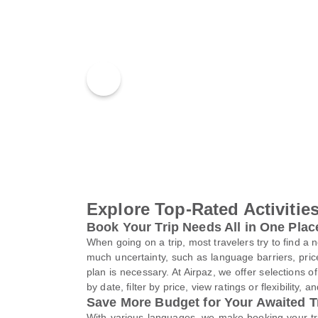
Explore Top-Rated Activitie
Book Your Trip Needs All in One Plac
When going on a trip, most travelers try to find a 
much uncertainty, such as language barriers, price
plan is necessary. At Airpaz, we offer selections of
by date, filter by price, view ratings or flexibilit
Save More Budget for Your Awaited T
With various languages, we make booking your tr