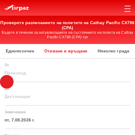
Проверете разписанието на полетите на Cathay Pacific CX796
(CPA)
Бъдете в течение за актуализациите на състоянието на полета на Cathay
Pacific CX796 (CPA) тук
Еднопосочен
Отиване и връщане
Няколко града
От
Произход
До
Дестинация
Заминаване
пт, 7.08.2026 г.