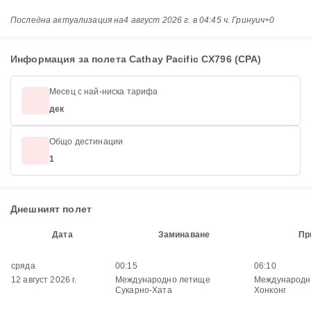
Последна актуализация на
4 август 2026 г. в 04:45 ч. Гринуич+0
Информация за полета Cathay Pacific CX796 (CPA)
Месец с най-ниска тарифа
дек
Общо дестинации
1
Днешният полет
Дата
Заминаване
Пр
сряда
00:15
06:10
12 август 2026 г.
Международно летище
Международн
Сукарно-Хата
Хонконг