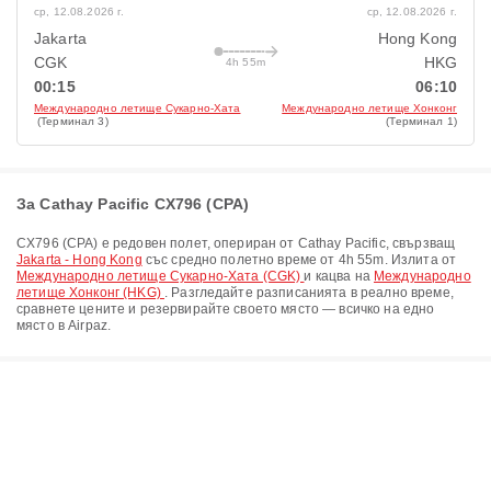
ср, 12.08.2026 г.
ср, 12.08.2026 г.
Jakarta
Hong Kong
CGK
HKG
4h 55m
00:15
06:10
Международно летище Сукарно-Хата
Международно летище Хонконг
(Терминал 3)
(Терминал 1)
За Cathay Pacific CX796 (CPA)
CX796
(
CPA
) е редовен полет, опериран от
Cathay Pacific
, свързващ
Jakarta - Hong Kong
със средно полетно време от
4h 55m
. Излита от
Международно летище Сукарно-Хата (CGK)
и кацва на
Международно
летище Хонконг (HKG)
. Разгледайте разписанията в реално време,
сравнете цените и резервирайте своето място — всичко на едно
място в Airpaz.