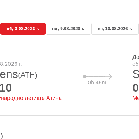
сб, 8.08.2026 г.
нд, 9.08.2026 г.
пн, 10.08.2026 г.
Д
08.2026 г.
сб
hens
S
(ATH)
0h 45m
:10
0
народно летище Атина
Ме
)