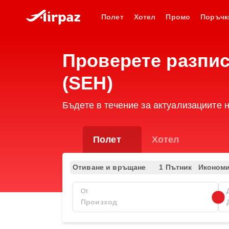
Полет
Хотел
Промо
Поръчк
Проверете разпис
(SEH)
Бъдете в течение за актуализациите 
Полет
Хотел
Отиване и връщане
1 Пътник
Иконом
От