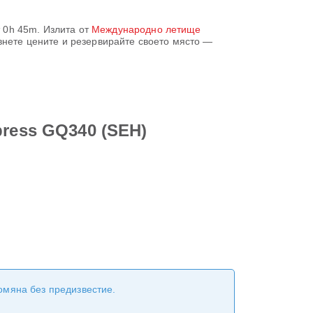
т
0h 45m
. Излита от
Международно летище
внете цените и резервирайте своето място —
press GQ340 (SEH)
ромяна без предизвестие.