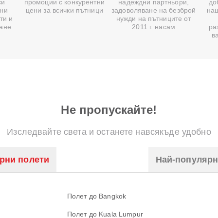
си
промоции с конкурентни
надеждни партньори,
до
ни
цени за всички пътници
задоволяване на безброй
на
ти и
нужди на пътниците от
ване
2011 г. насам
ра
в
Не пропускайте!
Изследвайте света и останете навсякъде удобно
рни полети
Най-популяр
Полет до Bangkok
Полет до Kuala Lumpur