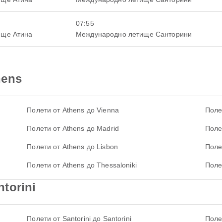
07:55
ище Атина
Международно летище Санторини
hens
Полети от Athens до Vienna
Полет
Полети от Athens до Madrid
Поле
Полети от Athens до Lisbon
Поле
Полети от Athens до Thessaloniki
Поле
torini
Полети от Santorini до Santorini
Поле