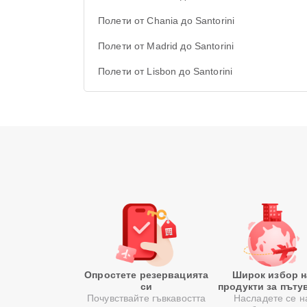
Полети от Chania до Santorini
Полети от Madrid до Santorini
Полети от Lisbon до Santorini
Опростете резервацията
Широк избор н
си
продукти за пъту
Почувствайте гъвкавостта
Насладете се н