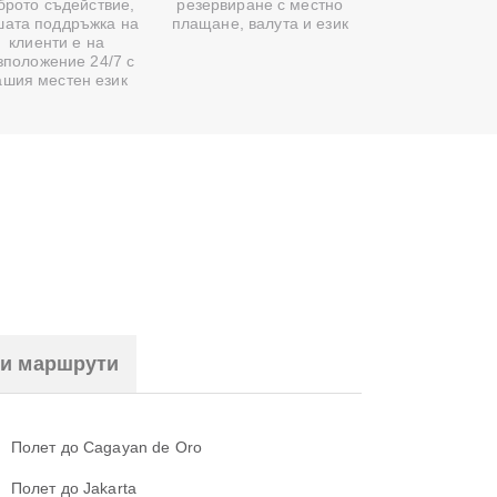
брото съдействие,
резервиране с местно
шата поддръжка на
плащане, валута и език
клиенти е на
зположение 24/7 с
ашия местен език
ни маршрути
Полет до Cagayan de Oro
Полет до Jakarta