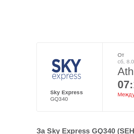
От
сб, 8.
At
07
Sky Express
Между
GQ340
За Sky Express GQ340 (SEH