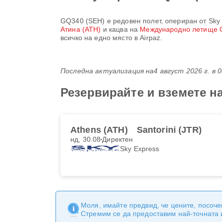
GQ340
(
SEH
) е редовен полет, опериран от
Sky
Атина (ATH)
и кацва на
Международно летище 
всичко на едно място в Airpaz.
Последна актуализация на
4 август 2026 г. в 
Резервирайте и вземете н
Athens (ATH)
Santorini (JTR)
нд, 30.08
Директен
Sky Express
Моля, имайте предвид, че цените, посоче
Стремим се да предоставим най-точната