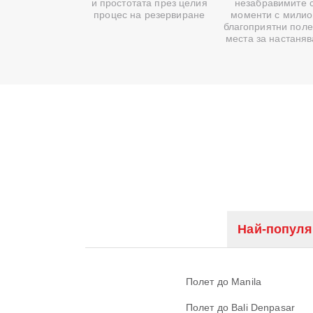
и простотата през целия
незабравимите 
процес на резервиране
моменти с милио
благоприятни поле
места за настаня
Най-популя
Полет до Manila
Полет до Bali Denpasar