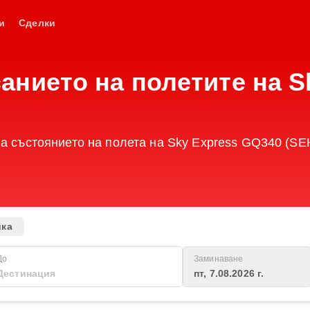
и
Сделки
анието на полетите на S
на състоянието на полета на Sky Express GQ340 (SEH
ика
До
Заминаване
пт, 7.08.2026 г.