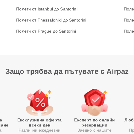
Полети от Istanbul до Santorini
Полет
Полети от Thessaloniki до Santorini
Поле
Полети от Prague до Santorini
Полет
Защо трябва да пътувате с Airpaz
а
Ексклузивна оферта
Експерт по онлайн
Люб
ване
всеки ден
резервации
а
Различни ежедневни
Заедно с нашите
Пр