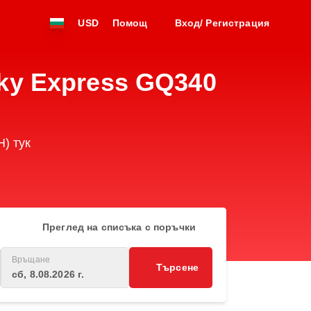
USD
Помощ
Вход/ Регистрация
ky Express GQ340
) тук
Преглед на списъка с поръчки
Връщане
Търсене
сб, 8.08.2026 г.