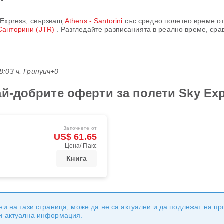
 Express
, свързващ
Athens - Santorini
със средно полетно време о
Санторини (JTR)
. Разгледайте разписанията в реално време, сра
08:03 ч. Гринуич+0
ай-добрите оферти за полети Sky Ex
Започнете от
US$ 61.65
Цена/ Пакс
Книга
ни на тази страница, може да не са актуални и да подлежат на п
 и актуална информация.