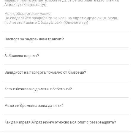
маршрут, който желаете.Можете да се регистрирате като член на
Airpaz тук
(Кликнете тук)
Моля, обърнете внимание!
Не споделяйте профила си на член на Airpaz с друго лице. Моля,
прочетете нашите Общи условия
(Кликнете тук)
Паспорт за задграничен транзит?
Забравена парола?
Валидност на паспорта по-малко от 6 месеца?
Кога е безопасно да летя с бебето си?
Може ли бременна жена да лети?
Как да изпратя Airpaz review относно моя опит с резервацията?