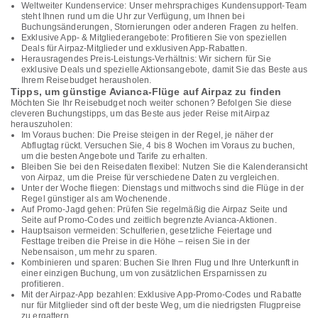
Weltweiter Kundenservice: Unser mehrsprachiges Kundensupport-Team
steht Ihnen rund um die Uhr zur Verfügung, um Ihnen bei
Buchungsänderungen, Stornierungen oder anderen Fragen zu helfen.
Exklusive App- & Mitgliederangebote: Profitieren Sie von speziellen
Deals für Airpaz-Mitglieder und exklusiven App-Rabatten.
Herausragendes Preis-Leistungs-Verhältnis: Wir sichern für Sie
exklusive Deals und spezielle Aktionsangebote, damit Sie das Beste aus
Ihrem Reisebudget herausholen.
Tipps, um günstige Avianca-Flüge auf Airpaz zu finden
Möchten Sie Ihr Reisebudget noch weiter schonen? Befolgen Sie diese
cleveren Buchungstipps, um das Beste aus jeder Reise mit Airpaz
herauszuholen:
Im Voraus buchen: Die Preise steigen in der Regel, je näher der
Abflugtag rückt. Versuchen Sie, 4 bis 8 Wochen im Voraus zu buchen,
um die besten Angebote und Tarife zu erhalten.
Bleiben Sie bei den Reisedaten flexibel: Nutzen Sie die Kalenderansicht
von Airpaz, um die Preise für verschiedene Daten zu vergleichen.
Unter der Woche fliegen: Dienstags und mittwochs sind die Flüge in der
Regel günstiger als am Wochenende.
Auf Promo-Jagd gehen: Prüfen Sie regelmäßig die Airpaz Seite und
Seite auf Promo-Codes und zeitlich begrenzte Avianca-Aktionen.
Hauptsaison vermeiden: Schulferien, gesetzliche Feiertage und
Festtage treiben die Preise in die Höhe – reisen Sie in der
Nebensaison, um mehr zu sparen.
Kombinieren und sparen: Buchen Sie Ihren Flug und Ihre Unterkunft in
einer einzigen Buchung, um von zusätzlichen Ersparnissen zu
profitieren.
Mit der Airpaz-App bezahlen: Exklusive App-Promo-Codes und Rabatte
nur für Mitglieder sind oft der beste Weg, um die niedrigsten Flugpreise
zu ergattern.