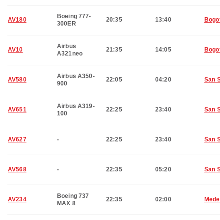
Boeing 777-
AV180
20:35
13:40
Bogo
300ER
Airbus
AV10
21:35
14:05
Bogo
A321neo
Airbus A350-
AV580
22:05
04:20
San 
900
Airbus A319-
AV651
22:25
23:40
San 
100
AV627
-
22:25
23:40
San 
AV568
-
22:35
05:20
San 
Boeing 737
AV234
22:35
02:00
Medel
MAX 8