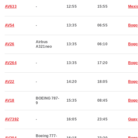
AV633
-
12:55
15:55
Mexic
AV54
-
13:35
06:55
Bogo
Airbus
AV26
13:35
06:10
Bogo
A321neo
AV264
-
13:35
17:20
Bogo
AV22
-
14:20
18:05
Bogo
BOEING 787-
AV18
15:35
08:45
Bogo
9
AV7392
-
16:05
23:45
Guay
Boeing 777-