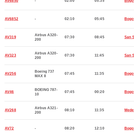
AV6850
-
02:00
05:35
Bogo
AV6852
-
02:10
05:45
Bogo
Airbus A320-
AV319
07:30
08:45
San 
200
Airbus A320-
AV323
07:30
11:45
San 
200
Boeing 737
AV256
07:45
11:35
Bogo
MAX 8
BOEING 787-
AV46
07:45
00:20
Bogo
10
Airbus A321-
AV268
08:10
11:35
Medel
200
AV72
-
08:20
12:10
Bogo