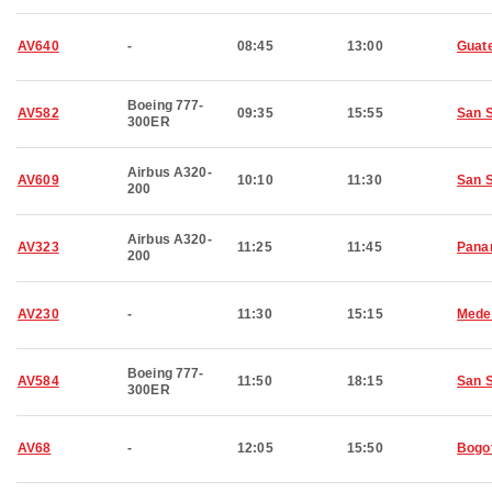
AV640
-
08:45
13:00
Guat
Boeing 777-
AV582
09:35
15:55
San 
300ER
Airbus A320-
AV609
10:10
11:30
San 
200
Airbus A320-
AV323
11:25
11:45
Pana
200
AV230
-
11:30
15:15
Medel
Boeing 777-
AV584
11:50
18:15
San 
300ER
AV68
-
12:05
15:50
Bogo