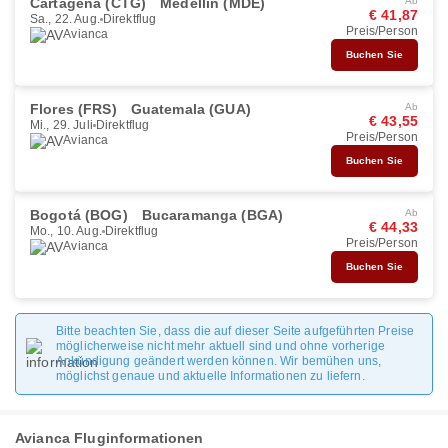
Cartagena (CTG)
Medellín (MDE)
Ab
€ 41,87
Sa., 22. Aug.
Direktflug
Preis/Person
Avianca
Buchen Sie
Flores (FRS)
Guatemala (GUA)
Ab
€ 43,55
Mi., 29. Juli
Direktflug
Preis/Person
Avianca
Buchen Sie
Bogotá (BOG)
Bucaramanga (BGA)
Ab
€ 44,33
Mo., 10. Aug.
Direktflug
Preis/Person
Avianca
Buchen Sie
Bitte beachten Sie, dass die auf dieser Seite aufgeführten Preise
möglicherweise nicht mehr aktuell sind und ohne vorherige
Ankündigung geändert werden können. Wir bemühen uns,
möglichst genaue und aktuelle Informationen zu liefern.
Avianca Fluginformationen