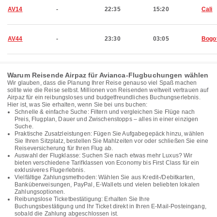
AV14
-
22:35
15:20
Cali
AV44
-
23:30
03:05
Bogo
Warum Reisende Airpaz für Avianca-Flugbuchungen wählen
Wir glauben, dass die Planung Ihrer Reise genauso viel Spaß machen
sollte wie die Reise selbst. Millionen von Reisenden weltweit vertrauen auf
Airpaz für ein reibungsloses und budgetfreundliches Buchungserlebnis.
Hier ist, was Sie erhalten, wenn Sie bei uns buchen:
Schnelle & einfache Suche: Filtern und vergleichen Sie Flüge nach
Preis, Flugplan, Dauer und Zwischenstopps – alles in einer einzigen
Suche.
Praktische Zusatzleistungen: Fügen Sie Aufgabegepäck hinzu, wählen
Sie Ihren Sitzplatz, bestellen Sie Mahlzeiten vor oder schließen Sie eine
Reiseversicherung für Ihren Flug ab.
Auswahl der Flugklasse: Suchen Sie nach etwas mehr Luxus? Wir
bieten verschiedene Tarifklassen von Economy bis First Class für ein
exklusiveres Flugerlebnis.
Vielfältige Zahlungsmethoden: Wählen Sie aus Kredit-/Debitkarten,
Banküberweisungen, PayPal, E-Wallets und vielen beliebten lokalen
Zahlungsoptionen.
Reibungslose Ticketbestätigung: Erhalten Sie Ihre
Buchungsbestätigung und Ihr Ticket direkt in Ihren E-Mail-Posteingang,
sobald die Zahlung abgeschlossen ist.