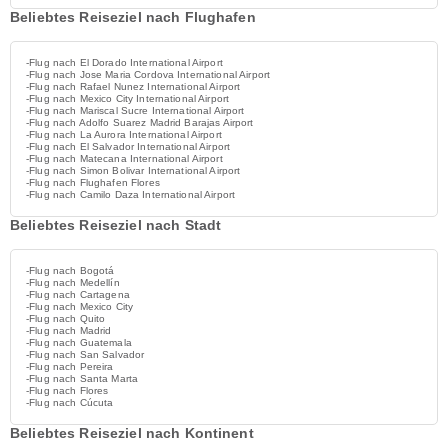
Beliebtes Reiseziel nach Flughafen
-Flug nach El Dorado International Airport
-Flug nach Jose Maria Cordova International Airport
-Flug nach Rafael Nunez International Airport
-Flug nach Mexico City International Airport
-Flug nach Mariscal Sucre International Airport
-Flug nach Adolfo Suarez Madrid Barajas Airport
-Flug nach La Aurora International Airport
-Flug nach El Salvador International Airport
-Flug nach Matecana International Airport
-Flug nach Simon Bolivar International Airport
-Flug nach Flughafen Flores
-Flug nach Camilo Daza International Airport
Beliebtes Reiseziel nach Stadt
-Flug nach Bogotá
-Flug nach Medellín
-Flug nach Cartagena
-Flug nach Mexico City
-Flug nach Quito
-Flug nach Madrid
-Flug nach Guatemala
-Flug nach San Salvador
-Flug nach Pereira
-Flug nach Santa Marta
-Flug nach Flores
-Flug nach Cúcuta
Beliebtes Reiseziel nach Kontinent