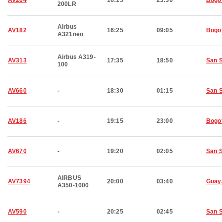
AV204
16:15
23:30
Bogo
200LR
Airbus
AV182
16:25
09:05
Bogo
A321neo
Airbus A319-
AV313
17:35
18:50
San 
100
AV660
-
18:30
01:15
San 
AV186
-
19:15
23:00
Bogo
AV670
-
19:20
02:05
San 
AIRBUS
AV7394
20:00
03:40
Guay
A350-1000
AV590
-
20:25
02:45
San 