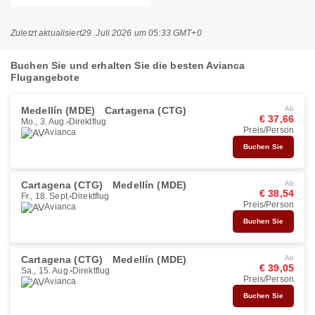
Zuletzt aktualisiert
29. Juli 2026 um 05:33 GMT+0
Buchen Sie und erhalten Sie die besten Avianca
Flugangebote
Medellín (MDE)
Cartagena (CTG)
Ab
€ 37,66
Mo., 3. Aug.
Direktflug
Preis/Person
Avianca
Buchen Sie
Cartagena (CTG)
Medellín (MDE)
Ab
€ 38,54
Fr., 18. Sept.
Direktflug
Preis/Person
Avianca
Buchen Sie
Cartagena (CTG)
Medellín (MDE)
Ab
€ 39,05
Sa., 15. Aug.
Direktflug
Preis/Person
Avianca
Buchen Sie