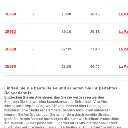
OB680
-
15:40
16:45
La P
OB682
-
19:10
20:15
La P
OB688
-
22:35
23:40
La P
OB988
-
23:35
00:40
La P
Finden Sie die beste Reise und erhalten Sie Ihr perfektes
Reiseerlebnis
Entdecken Sie ein Abenteuer, das Sie nie vergessen werden
Begeben Sie sich auf eine bemerkenswerte Reise nach Viru Viru
International Airport (VVI), wo Sie vom Moment Ihrer Landung an
wunderschöne Städte mit atemberaubenden Ausblicken entdecken
können. Stellen Sie sich vor, Sie schlendern durch belebte Straßen,
genießen lokale Aromen und saugen die unverwechselbare Atmosphäre
auf. Wählen Sie das passende Flugticket ab El Alto International Airport
(LPB), das auf Ihre Bedürfnisse zugeschnitten ist. Entdecken Sie mit Ihren