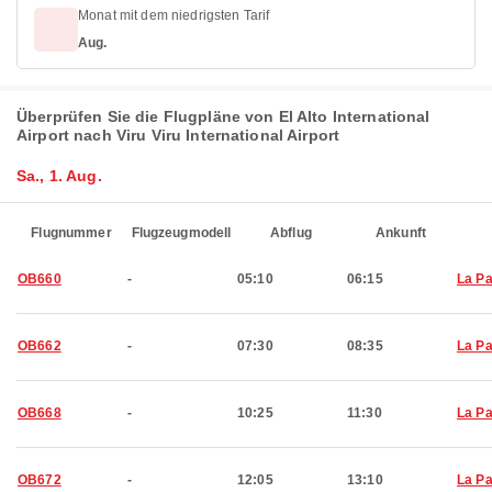
Monat mit dem niedrigsten Tarif
Aug.
Überprüfen Sie die Flugpläne von El Alto International
Airport nach Viru Viru International Airport
Sa., 1. Aug.
Flugnummer
Flugzeugmodell
Abflug
Ankunft
OB660
-
05:10
06:15
La P
OB662
-
07:30
08:35
La P
OB668
-
10:25
11:30
La P
OB672
-
12:05
13:10
La P