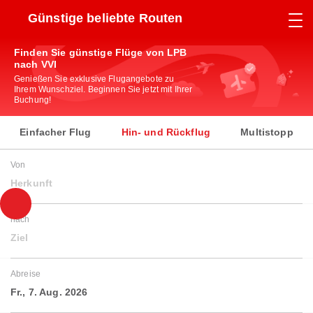
Günstige beliebte Routen
Finden Sie günstige Flüge von LPB
nach VVI
Genießen Sie exklusive Flugangebote zu
Ihrem Wunschziel. Beginnen Sie jetzt mit Ihrer
Buchung!
Einfacher Flug
Hin- und Rückflug
Multistopp
Von
Herkunft
nach
Ziel
Abreise
Fr., 7. Aug. 2026