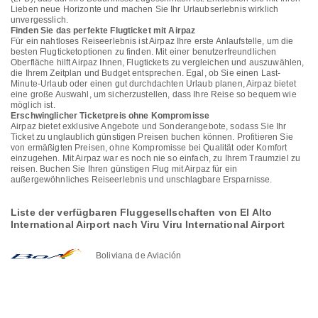
Lieben neue Horizonte und machen Sie Ihr Urlaubserlebnis wirklich
unvergesslich.
Finden Sie das perfekte Flugticket mit Airpaz
Für ein nahtloses Reiseerlebnis ist Airpaz Ihre erste Anlaufstelle, um die
besten Flugticketoptionen zu finden. Mit einer benutzerfreundlichen
Oberfläche hilft Airpaz Ihnen, Flugtickets zu vergleichen und auszuwählen,
die Ihrem Zeitplan und Budget entsprechen. Egal, ob Sie einen Last-
Minute-Urlaub oder einen gut durchdachten Urlaub planen, Airpaz bietet
eine große Auswahl, um sicherzustellen, dass Ihre Reise so bequem wie
möglich ist.
Erschwinglicher Ticketpreis ohne Kompromisse
Airpaz bietet exklusive Angebote und Sonderangebote, sodass Sie Ihr
Ticket zu unglaublich günstigen Preisen buchen können. Profitieren Sie
von ermäßigten Preisen, ohne Kompromisse bei Qualität oder Komfort
einzugehen. Mit Airpaz war es noch nie so einfach, zu Ihrem Traumziel zu
reisen. Buchen Sie Ihren günstigen Flug mit Airpaz für ein
außergewöhnliches Reiseerlebnis und unschlagbare Ersparnisse.
Liste der verfügbaren Fluggesellschaften von El Alto
International Airport nach Viru Viru International Airport
Boliviana de Aviación