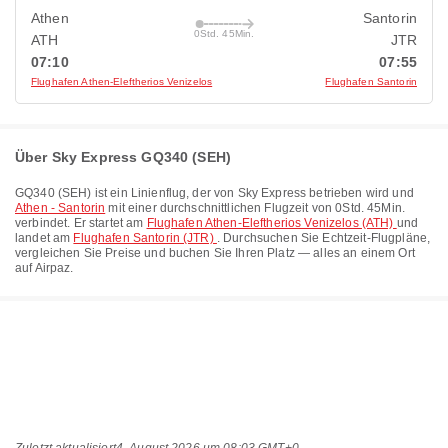
Athen
Santorin
0Std. 45Min.
ATH
JTR
07:10
07:55
Flughafen Athen-Eleftherios Venizelos
Flughafen Santorin
Über Sky Express GQ340 (SEH)
GQ340
(
SEH
) ist ein Linienflug, der von
Sky Express
betrieben wird und
Athen - Santorin
mit einer durchschnittlichen Flugzeit von
0Std. 45Min.
verbindet. Er startet am
Flughafen Athen-Eleftherios Venizelos (ATH)
und
landet am
Flughafen Santorin (JTR)
. Durchsuchen Sie Echtzeit-Flugpläne,
vergleichen Sie Preise und buchen Sie Ihren Platz — alles an einem Ort
auf Airpaz.