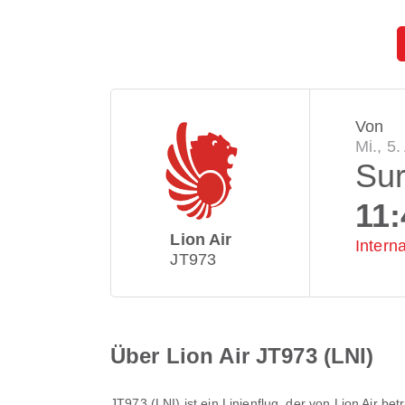
Von
Mi., 5
Su
11:
Lion Air
Intern
JT973
Über Lion Air JT973 (LNI)
JT973
(
LNI
) ist ein Linienflug, der von
Lion Air
betr