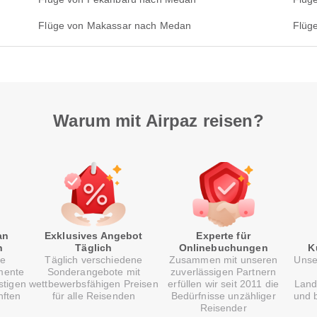
Flüge von Makassar nach Medan
Flüg
Warum mit Airpaz reisen?
an
Exklusives Angebot
Experte für
n
Täglich
Onlinebuchungen
K
re
Täglich verschiedene
Zusammen mit unseren
Unse
mente
Sonderangebote mit
zuverlässigen Partnern
stigen
wettbewerbsfähigen Preisen
erfüllen wir seit 2011 die
Land
nften
für alle Reisenden
Bedürfnisse unzähliger
und b
Reisender