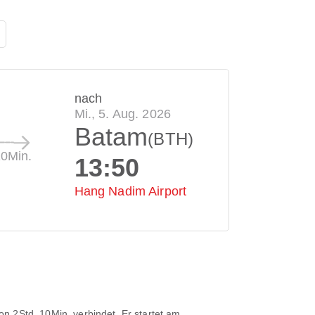
nach
Mi., 5. Aug. 2026
Batam
(BTH)
10Min.
13:50
Hang Nadim Airport
von
2Std. 10Min.
verbindet. Er startet am