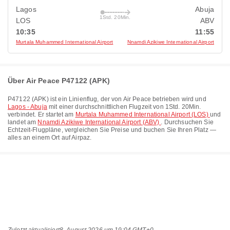
Lagos
Abuja
1Std. 20Min.
LOS
ABV
10:35
11:55
Murtala Muhammed International Airport
Nnamdi Azikiwe International Airport
Über Air Peace P47122 (APK)
P47122
(
APK
) ist ein Linienflug, der von
Air Peace
betrieben wird und
Lagos - Abuja
mit einer durchschnittlichen Flugzeit von
1Std. 20Min.
verbindet. Er startet am
Murtala Muhammed International Airport (LOS)
und
landet am
Nnamdi Azikiwe International Airport (ABV)
. Durchsuchen Sie
Echtzeit-Flugpläne, vergleichen Sie Preise und buchen Sie Ihren Platz —
alles an einem Ort auf Airpaz.