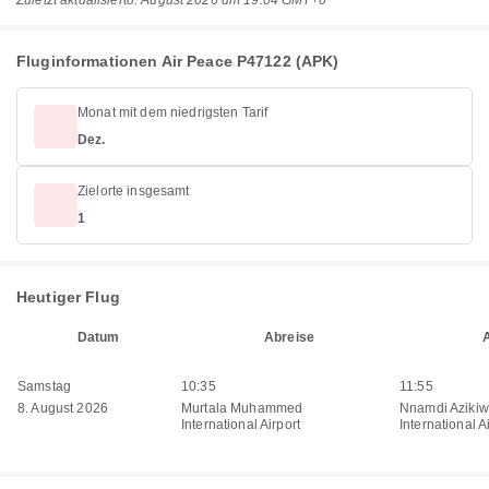
Zuletzt aktualisiert
8. August 2026 um 19:04 GMT+0
Fluginformationen Air Peace P47122 (APK)
Monat mit dem niedrigsten Tarif
Dez.
Zielorte insgesamt
1
Heutiger Flug
Datum
Abreise
Samstag
10:35
11:55
8. August 2026
Murtala Muhammed
Nnamdi Aziki
International Airport
International A