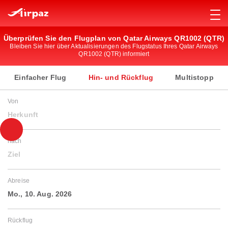
Überprüfen Sie den Flugplan von Qatar Airways QR1002 (QTR)
Bleiben Sie hier über Aktualisierungen des Flugstatus Ihres Qatar Airways
QR1002 (QTR) informiert
Einfacher Flug
Hin- und Rückflug
Multistopp
Von
Herkunft
nach
Ziel
Abreise
Mo., 10. Aug. 2026
Rückflug