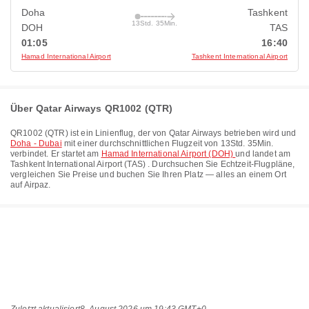
Doha
Tashkent
13Std. 35Min.
DOH
TAS
01:05
16:40
Hamad International Airport
Tashkent International Airport
Über Qatar Airways QR1002 (QTR)
QR1002
(
QTR
) ist ein Linienflug, der von
Qatar Airways
betrieben wird und
Doha - Dubai
mit einer durchschnittlichen Flugzeit von
13Std. 35Min.
verbindet. Er startet am
Hamad International Airport (DOH)
und landet am
Tashkent International Airport (TAS)
. Durchsuchen Sie Echtzeit-Flugpläne,
vergleichen Sie Preise und buchen Sie Ihren Platz — alles an einem Ort
auf Airpaz.