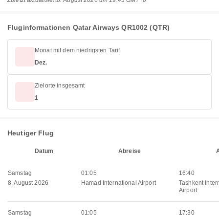
Zuletzt aktualisiert
8. August 2026 um 19:43 GMT+0
Fluginformationen Qatar Airways QR1002 (QTR)
Monat mit dem niedrigsten Tarif
Dez.
Zielorte insgesamt
1
Heutiger Flug
Datum
Abreise
Samstag
01:05
16:40
8. August 2026
Hamad International Airport
Tashkent Inter
Airport
Samstag
01:05
17:30