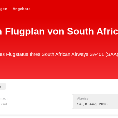
ngen
Angebote
n Flugplan von South Afri
des Flugstatus Ihres South African Airways SA401 (SAA)
y
nach
Abreise
Sa., 8. Aug. 2026