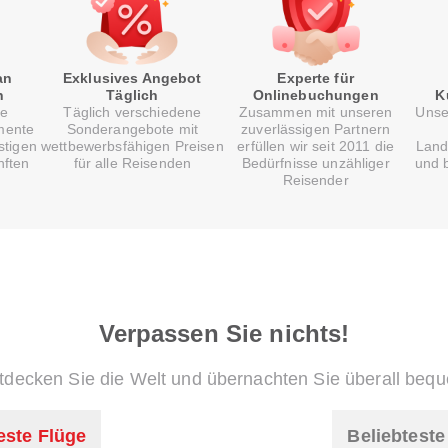
an
Exklusives Angebot
Experte für
n
Täglich
Onlinebuchungen
K
re
Täglich verschiedene
Zusammen mit unseren
Unse
mente
Sonderangebote mit
zuverlässigen Partnern
stigen
wettbewerbsfähigen Preisen
erfüllen wir seit 2011 die
Land
nften
für alle Reisenden
Bedürfnisse unzähliger
und b
Reisender
Verpassen Sie nichts!
tdecken Sie die Welt und übernachten Sie überall beq
este Flüge
Beliebtest