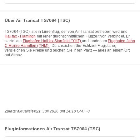
Über Air Transat TS7064 (TSC)
TS7064
(
TSC
) ist ein Linienflug, der von
Air Transat
betrieben wird und
Halifax - Hamilton
mit einer durchschnittlichen Flugzeit von
verbindet. Er
startet am
Flughafen Halifax Stanfield (YHZ)
und landet am
Flughafen John
C Munro Hamilton (YHM)
. Durchsuchen Sie Echtzeit-Flugpläne,
vergleichen Sie Preise und buchen Sie Ihren Platz — alles an einem Ort
auf Airpaz.
Zuletzt aktualisiert
21. Juli 2026 um 14:10 GMT+0
Fluginformationen Air Transat TS7064 (TSC)