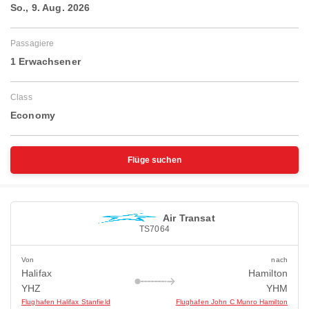
So., 9. Aug. 2026
Passagiere
1 Erwachsener
Class
Economy
Flüge suchen
Air Transat
TS7064
Von
nach
Halifax
Hamilton
YHZ
YHM
Flughafen Halifax Stanfield
Flughafen John C Munro Hamilton