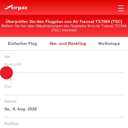
Überprüfen Sie den Flugplan von Air Transat TS7064 (TSC)
Bleiben Sie hier über Aktualisierungen des Flugstatus Ihres Air Transat TS7064
(TSC) informiert
Einfacher Flug
Hin- und Rückflug
Multistopp
Von
Herkunft
nach
Ziel
Abreise
Sa., 8. Aug. 2026
Rückflug