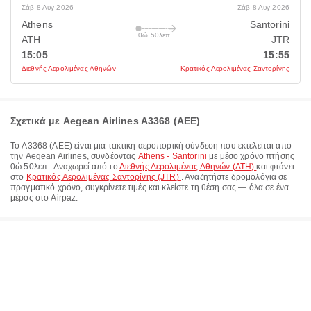
Σάβ 8 Αυγ 2026
Σάβ 8 Αυγ 2026
Athens
Santorini
0ώ 50λεπ.
ATH
JTR
15:05
15:55
Διεθνής Αερολιμένας Αθηνών
Κρατικός Αερολιμένας Σαντορίνης
Σχετικά με Aegean Airlines A3368 (AEE)
Το
A3368
(
AEE
) είναι μια τακτική αεροπορική σύνδεση που εκτελείται από
την
Aegean Airlines
, συνδέοντας
Athens - Santorini
με μέσο χρόνο πτήσης
0ώ 50λεπ.
. Αναχωρεί από το
Διεθνής Αερολιμένας Αθηνών (ATH)
και φτάνει
στο
Κρατικός Αερολιμένας Σαντορίνης (JTR)
. Αναζητήστε δρομολόγια σε
πραγματικό χρόνο, συγκρίνετε τιμές και κλείστε τη θέση σας — όλα σε ένα
μέρος στο Airpaz.