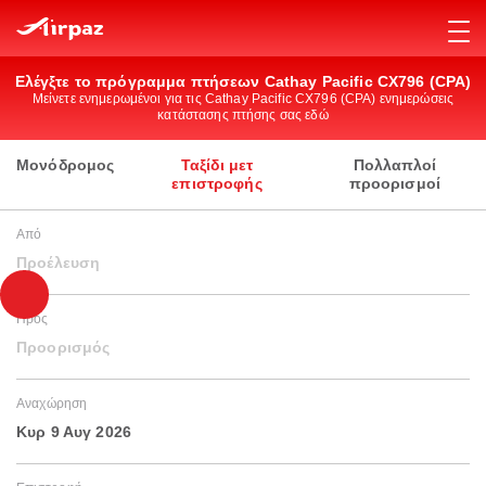
Ελέγξτε το πρόγραμμα πτήσεων Cathay Pacific CX796 (CPA)
Μείνετε ενημερωμένοι για τις Cathay Pacific CX796 (CPA) ενημερώσεις
κατάστασης πτήσης σας εδώ
Μονόδρομος
Ταξίδι μετ
Πολλαπλοί
επιστροφής
προορισμοί
Από
Προέλευση
Προς
Προορισμός
Αναχώρηση
Κυρ 9 Αυγ 2026