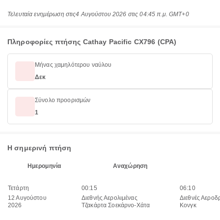
Τελευταία ενημέρωση στις
4 Αυγούστου 2026 στις 04:45 π.μ. GMT+0
Πληροφορίες πτήσης Cathay Pacific CX796 (CPA)
Μήνας χαμηλότερου ναύλου
Δεκ
Σύνολο προορισμών
1
Η σημερινή πτήση
Ημερομηνία
Αναχώρηση
Τετάρτη
00:15
06:10
12 Αυγούστου
Διεθνής Αερολιμένας
Διεθνές Αεροδ
2026
Τζακάρτα Σοεκάρνο-Χάτα
Κονγκ