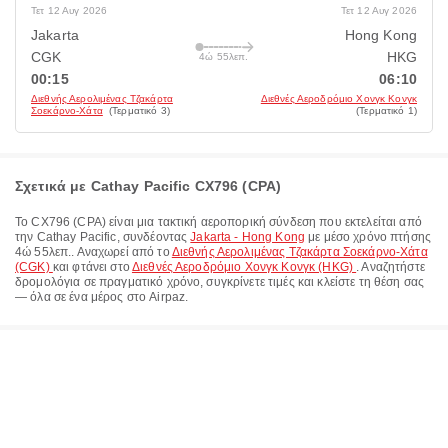
Τετ 12 Αυγ 2026
Τετ 12 Αυγ 2026
Jakarta
Hong Kong
CGK
HKG
4ώ 55λεπ.
00:15
06:10
Διεθνής Αερολιμένας Τζακάρτα
Διεθνές Αεροδρόμιο Χονγκ Κονγκ
Σοεκάρνο-Χάτα
(Τερματικό 3)
(Τερματικό 1)
Σχετικά με Cathay Pacific CX796 (CPA)
Το
CX796
(
CPA
) είναι μια τακτική αεροπορική σύνδεση που εκτελείται από
την
Cathay Pacific
, συνδέοντας
Jakarta - Hong Kong
με μέσο χρόνο πτήσης
4ώ 55λεπ.
. Αναχωρεί από το
Διεθνής Αερολιμένας Τζακάρτα Σοεκάρνο-Χάτα
(CGK)
και φτάνει στο
Διεθνές Αεροδρόμιο Χονγκ Κονγκ (HKG)
. Αναζητήστε
δρομολόγια σε πραγματικό χρόνο, συγκρίνετε τιμές και κλείστε τη θέση σας
— όλα σε ένα μέρος στο Airpaz.