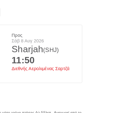
Προς
Σάβ 8 Αυγ 2026
Sharjah
(SHJ)
11:50
Διεθνής Αερολιμένας Σαρτζά
ε μέσο χρόνο πτήσης
4ώ 55λεπ.
. Αναχωρεί από το