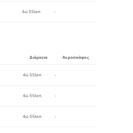
4ώ 55λεπ.
-
Διάρκεια
Αεροσκάφος
4ώ 55λεπ.
-
4ώ 55λεπ.
-
4ώ 55λεπ.
-