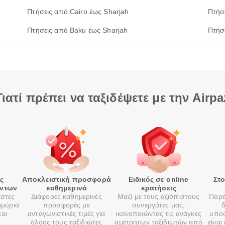
Πτήσεις από Cairo έως Sharjah
Πτήσ
Πτήσεις από Baku έως Sharjah
Πτήσ
Γιατί πρέπει να ταξιδέψετε με την Airpa
ές
Αποκλειστική προσφορά
Ειδικός σε online
Στ
όντων
καθημερινά
κρατήσεις
αστες
Διάφορες καθημερινές
Μαζί με τους αξιόπιστους
Παρέ
μμύρια
προσφορές με
συνεργάτες μας,
δ
και
ανταγωνιστικές τιμές για
ικανοποιώντας τις ανάγκες
υποσ
όλους τους ταξιδιώτες
αμέτρητων ταξιδιωτών από
είναι