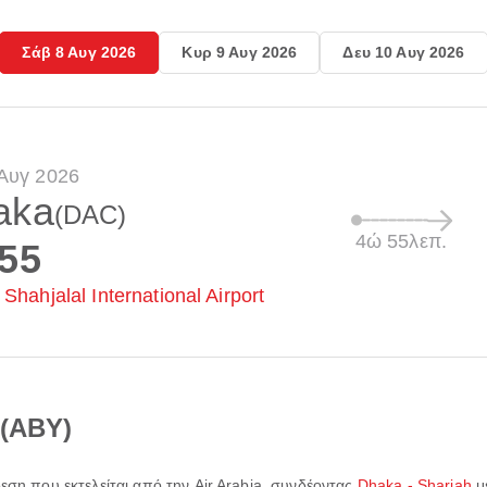
Σάβ 8 Αυγ 2026
Κυρ 9 Αυγ 2026
Δευ 10 Αυγ 2026
Αυγ 2026
aka
(DAC)
4ώ 55λεπ.
:55
Shahjalal International Airport
 (ABY)
δεση που εκτελείται από την
Air Arabia
, συνδέοντας
Dhaka - Sharjah
μ