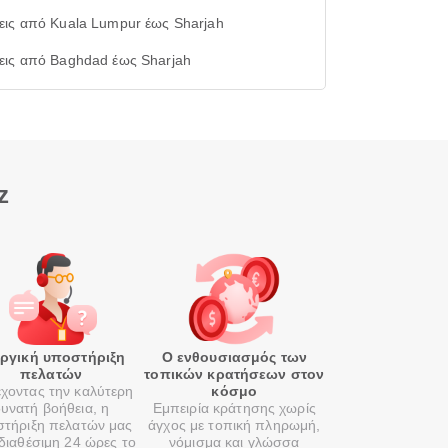
εις από Kuala Lumpur έως Sharjah
εις από Baghdad έως Sharjah
z
οργική υποστήριξη
Ο ενθουσιασμός των
πελατών
τοπικών κρατήσεων στον
χοντας την καλύτερη
κόσμο
υνατή βοήθεια, η
Εμπειρία κράτησης χωρίς
τήριξη πελατών μας
άγχος με τοπική πληρωμή,
 διαθέσιμη 24 ώρες το
νόμισμα και γλώσσα