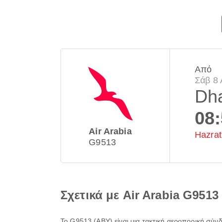
Από
Σάβ 8 
Dh
08
Air Arabia
Hazrat 
G9513
Σχετικά με Air Arabia G9513
Το
G9513
(
ABY
) είναι μια τακτική αεροπορική σύν