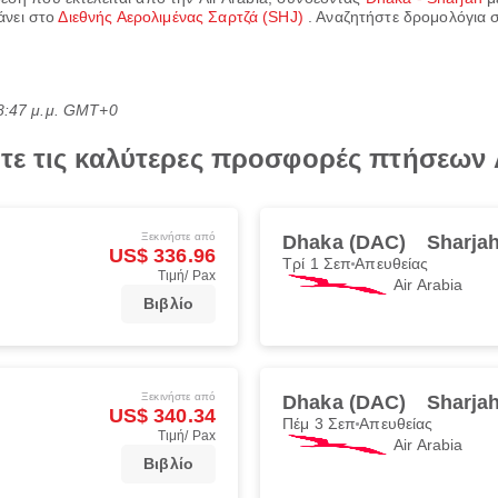
άνει στο
Διεθνής Αερολιμένας Σαρτζά (SHJ)
. Αναζητήστε δρομολόγια σ
8:47 μ.μ. GMT+0
τε τις καλύτερες προσφορές πτήσεων A
Ξεκινήστε από
Dhaka (DAC)
Sharja
US$ 336.96
Τρί 1 Σεπ
Απευθείας
Τιμή/ Pax
Air Arabia
Βιβλίο
Ξεκινήστε από
Dhaka (DAC)
Sharja
US$ 340.34
Πέμ 3 Σεπ
Απευθείας
Τιμή/ Pax
Air Arabia
Βιβλίο