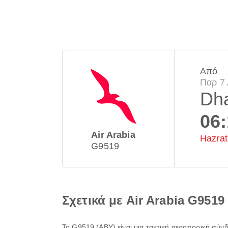
Από
Παρ 7
Dh
06
Air Arabia
Hazrat 
G9519
Σχετικά με Air Arabia G9519
Το
G9519
(
ABY
) είναι μια τακτική αεροπορική σύν