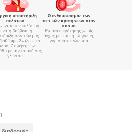
οργική υποστήριξη
Ο ενθουσιασμός των
πελατών
τοπικών κρατήσεων στον
χοντας την καλύτερη
κόσμο
υνατή βοήθεια, η
Εμπειρία κράτησης χωρίς
τήριξη πελατών μας
άγχος με τοπική πληρωμή,
 διαθέσιμη 24 ώρες το
νόμισμα και γλώσσα
ωρο, 7 ημέρες την
άδα με την τοπική σας
γλώσσα
η
 διαδρομές