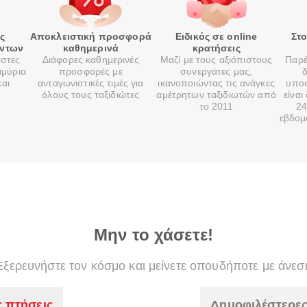
ές
Αποκλειστική προσφορά
Ειδικός σε online
Στ
όντων
καθημερινά
κρατήσεις
αστες
Διάφορες καθημερινές
Μαζί με τους αξιόπιστους
Παρέ
μμύρια
προσφορές με
συνεργάτες μας,
δ
και
ανταγωνιστικές τιμές για
ικανοποιώντας τις ανάγκες
υποσ
όλους τους ταξιδιώτες
αμέτρητων ταξιδιωτών από
είναι
το 2011
24
εβδομ
Μην το χάσετε!
Εξερευνήστε τον κόσμο και μείνετε οπουδήποτε με άνεσ
ς πτήσεις
Δημοφιλέστερες