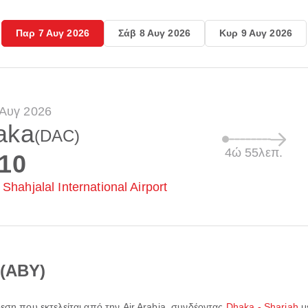
Παρ 7 Αυγ 2026
Σάβ 8 Αυγ 2026
Κυρ 9 Αυγ 2026
 Αυγ 2026
aka
(DAC)
4ώ 55λεπ.
:10
Shahjalal International Airport
 (ABY)
δεση που εκτελείται από την
Air Arabia
, συνδέοντας
Dhaka - Sharjah
μ