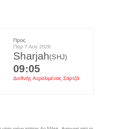
Προς
Παρ 7 Αυγ 2026
Sharjah
(SHJ)
09:05
Διεθνής Αερολιμένας Σαρτζά
ε μέσο χρόνο πτήσης
4ώ 55λεπ.
. Αναχωρεί από το