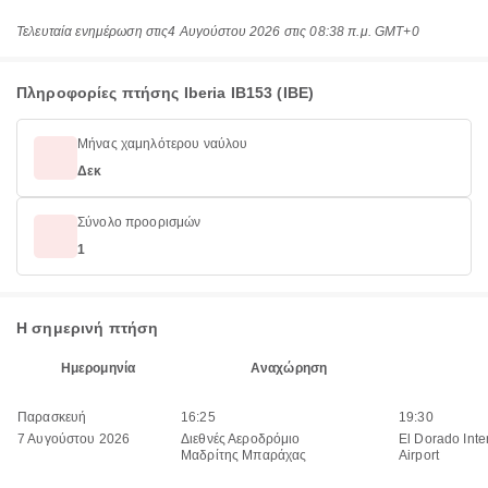
Τελευταία ενημέρωση στις
4 Αυγούστου 2026 στις 08:38 π.μ. GMT+0
Πληροφορίες πτήσης Iberia IB153 (IBE)
Μήνας χαμηλότερου ναύλου
Δεκ
Σύνολο προορισμών
1
Η σημερινή πτήση
Ημερομηνία
Αναχώρηση
Παρασκευή
16:25
19:30
7 Αυγούστου 2026
Διεθνές Αεροδρόμιο
El Dorado Inte
Μαδρίτης Μπαράχας
Airport