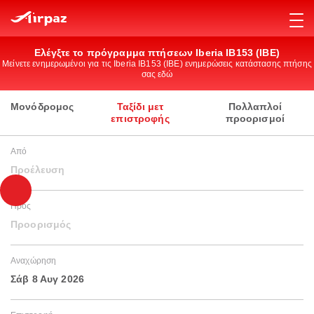
Ελέγξτε το πρόγραμμα πτήσεων Iberia IB153 (IBE)
Μείνετε ενημερωμένοι για τις Iberia IB153 (IBE) ενημερώσεις κατάστασης πτήσης
σας εδώ
Μονόδρομος
Ταξίδι μετ
Πολλαπλοί
επιστροφής
προορισμοί
Από
Προέλευση
Προς
Προορισμός
Αναχώρηση
Σάβ 8 Αυγ 2026