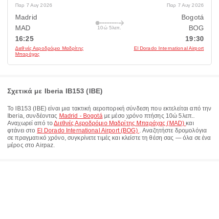
Παρ 7 Αυγ 2026
Παρ 7 Αυγ 2026
Madrid
Bogotá
MAD
BOG
10ώ 5λεπ.
16:25
19:30
Διεθνές Αεροδρόμιο Μαδρίτης
El Dorado International Airport
Μπαράχας
Σχετικά με Iberia IB153 (IBE)
Το
IB153
(
IBE
) είναι μια τακτική αεροπορική σύνδεση που εκτελείται από την
Iberia
, συνδέοντας
Madrid - Bogotá
με μέσο χρόνο πτήσης
10ώ 5λεπ.
.
Αναχωρεί από το
Διεθνές Αεροδρόμιο Μαδρίτης Μπαράχας (MAD)
και
φτάνει στο
El Dorado International Airport (BOG)
. Αναζητήστε δρομολόγια
σε πραγματικό χρόνο, συγκρίνετε τιμές και κλείστε τη θέση σας — όλα σε ένα
μέρος στο Airpaz.