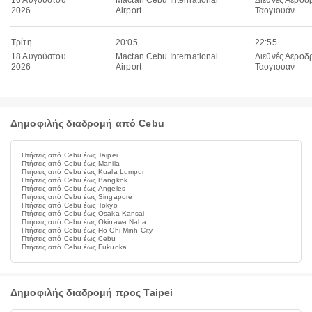
16 Αυγούστου
Mactan Cebu International
Διεθνές Αεροδ
2026
Airport
Ταογιουάν
Τρίτη
20:05
22:55
18 Αυγούστου
Mactan Cebu International
Διεθνές Αεροδ
2026
Airport
Ταογιουάν
Δημοφιλής διαδρομή από Cebu
Πτήσεις από Cebu έως Taipei
Πτήσεις από Cebu έως Manila
Πτήσεις από Cebu έως Kuala Lumpur
Πτήσεις από Cebu έως Bangkok
Πτήσεις από Cebu έως Angeles
Πτήσεις από Cebu έως Singapore
Πτήσεις από Cebu έως Tokyo
Πτήσεις από Cebu έως Osaka Kansai
Πτήσεις από Cebu έως Okinawa Naha
Πτήσεις από Cebu έως Ho Chi Minh City
Πτήσεις από Cebu έως Cebu
Πτήσεις από Cebu έως Fukuoka
Δημοφιλής διαδρομή προς Taipei