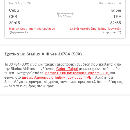
Κυρ 9 Αυγ 2026
Κυρ 9 Αυγ 2026
Cebu
Taipei
CEB
TPE
2ώ 50λεπ.
20:05
22:55
Mactan Cebu International Airport
Διεθνές Αεροδρόμιο Ταϊβάν Ταογιουάν
(Τερματικό 2)
(Τερματικό 2)
Σχετικά με Starlux Airlines JX784 (SJX)
Το
JX784
(
SJX
) είναι μια τακτική αεροπορική σύνδεση που εκτελείται από
την
Starlux Airlines
, συνδέοντας
Cebu - Taipei
με μέσο χρόνο πτήσης
2ώ
50λεπ.
. Αναχωρεί από το
Mactan Cebu International Airport (CEB)
και
φτάνει στο
Διεθνές Αεροδρόμιο Ταϊβάν Ταογιουάν (TPE)
. Αναζητήστε
δρομολόγια σε πραγματικό χρόνο, συγκρίνετε τιμές και κλείστε τη θέση σας
— όλα σε ένα μέρος στο Airpaz.