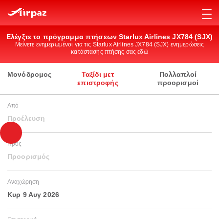
Ελέγξτε το πρόγραμμα πτήσεων Starlux Airlines JX784 (SJX)
Μείνετε ενημερωμένοι για τις Starlux Airlines JX784 (SJX) ενημερώσεις
κατάστασης πτήσης σας εδώ
Μονόδρομος
Ταξίδι μετ
Πολλαπλοί
επιστροφής
προορισμοί
Από
Προέλευση
Προς
Προορισμός
Αναχώρηση
Κυρ 9 Αυγ 2026