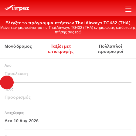
Ελέγξτε το πρόγραμμα πτήσεων Thai Airways TG432 (THA)
Μείνετε ενημερωμένοι για τις Thai Airways TG432 (THA) ενημερώσεις κατάστασης
πτήσης σας εδώ
Μονόδρομος
Ταξίδι μετ
Πολλαπλοί
επιστροφής
προορισμοί
Από
Προέλευση
Προς
Προορισμός
Αναχώρηση
Δευ 10 Αυγ 2026