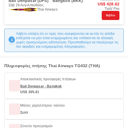
Bali Denpasar (DPS)
Bangkok (BKK)
US$ 428.62
Σάβ 29 Αυγ
Απευθείας
Τιμή/ Pax
Thai Airways
Βιβλίο
Λάβετε υπόψη ότι οι τιμές που αναφέρονται σε αυτήν τη σελίδα
ενδέχεται να μην είναι ενημερωμένες και υπόκεινται σε αλλαγές
χωρίς προηγούμενη ειδοποίηση. Προσπαθούμε να παρέχουμε τις
πιο ακριβείς και ενημερωμένες πληροφορίες.
Πληροφορίες πτήσης Thai Airways TG432 (THA)
Αποκλειστικές προσφορές πτήσεων
Bali Denpasar - Bangkok
US$ 305.41
Μήνας χαμηλότερου ναύλου
Σεπτ
Σύνολο προορισμών