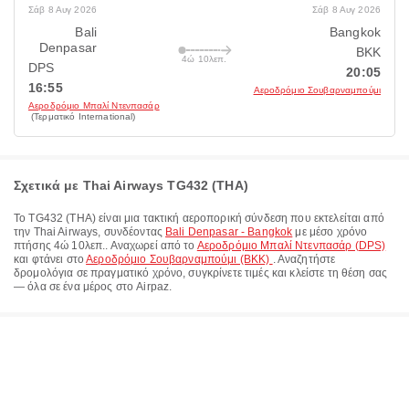
Σάβ 8 Αυγ 2026
Σάβ 8 Αυγ 2026
Bali
Bangkok
Denpasar
BKK
4ώ 10λεπ.
DPS
20:05
16:55
Αεροδρόμιο Σουβαρναμπούμι
Αεροδρόμιο Μπαλί Ντενπασάρ
(Τερματικό International)
Σχετικά με Thai Airways TG432 (THA)
Το
TG432
(
THA
) είναι μια τακτική αεροπορική σύνδεση που εκτελείται από
την
Thai Airways
, συνδέοντας
Bali Denpasar - Bangkok
με μέσο χρόνο
πτήσης
4ώ 10λεπ.
. Αναχωρεί από το
Αεροδρόμιο Μπαλί Ντενπασάρ (DPS)
και φτάνει στο
Αεροδρόμιο Σουβαρναμπούμι (BKK)
. Αναζητήστε
δρομολόγια σε πραγματικό χρόνο, συγκρίνετε τιμές και κλείστε τη θέση σας
— όλα σε ένα μέρος στο Airpaz.