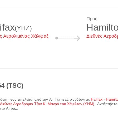
Προς
ifax
Hamilt
(YHZ)
ς Αερολιμένας Χάλιφαξ
Διεθνές Αεροδ
64 (TSC)
ύνδεση που εκτελείται από την
Air Transat
, συνδέοντας
Halifax - Hamilt
Διεθνές Αεροδρόμιο Τζον Κ. Μανρό του Χάμιλτον (YHM)
. Αναζητήστε
στο Airpaz.