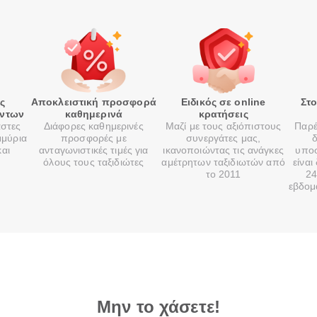
ές
Αποκλειστική προσφορά
Ειδικός σε online
Στ
όντων
καθημερινά
κρατήσεις
αστες
Διάφορες καθημερινές
Μαζί με τους αξιόπιστους
Παρέ
μμύρια
προσφορές με
συνεργάτες μας,
δ
και
ανταγωνιστικές τιμές για
ικανοποιώντας τις ανάγκες
υποσ
όλους τους ταξιδιώτες
αμέτρητων ταξιδιωτών από
είναι
το 2011
24
εβδομ
Μην το χάσετε!