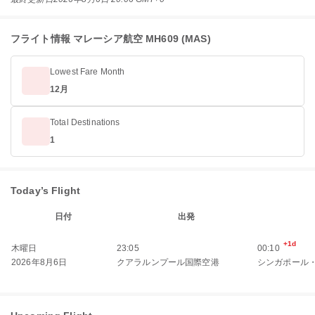
フライト情報 マレーシア航空 MH609 (MAS)
Lowest Fare Month
12月
Total Destinations
1
Today’s Flight
日付
出発
+1d
木曜日
23:05
00:10
2026年8月6日
クアラルンプール国際空港
シンガポール