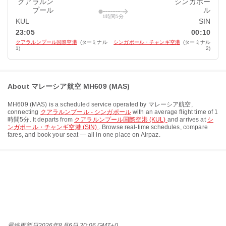
クアラルン
シンガポー
プール
ル
1時間5分
KUL
SIN
23:05
00:10
クアラルンプール国際空港
(ターミナル
シンガポール・チャンギ空港
(ターミナル
1)
2)
About マレーシア航空 MH609 (MAS)
MH609
(
MAS
) is a scheduled service operated by
マレーシア航空
,
connecting
クアラルンプール - シンガポール
with an average flight time of
1
時間5分
. It departs from
クアラルンプール国際空港 (KUL)
and arrives at
シ
ンガポール・チャンギ空港 (SIN)
. Browse real-time schedules, compare
fares, and book your seat — all in one place on Airpaz.
最終更新日
2026年8月6日 20:06 GMT+0