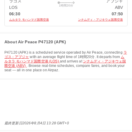
ラゴス
アブジャ
1時間20分
LOS
ABV
06:30
07:50
ムルタラ モハンマド国際空港
ンナムディ・アジキウェ国際空港
About Air Peace P47120 (APK)
P47120
(
APK
) is a scheduled service operated by
Air Peace
, connecting
ラ
ゴス - アブジャ
with an average flight time of
1時間20分
. It departs from
ム
ルタラ モハンマド国際空港 (LOS)
and arrives at
ンナムディ・アジキウェ国
際空港 (ABV)
. Browse real-time schedules, compare fares, and book your
seat — all in one place on Airpaz.
最終更新日
2026年8月4日 13:28 GMT+0