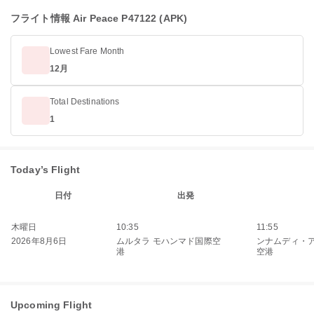
フライト情報 Air Peace P47122 (APK)
Lowest Fare Month
12月
Total Destinations
1
Today’s Flight
日付
出発
木曜日
10:35
11:55
2026年8月6日
ムルタラ モハンマド国際空
ンナムディ・
港
空港
Upcoming Flight