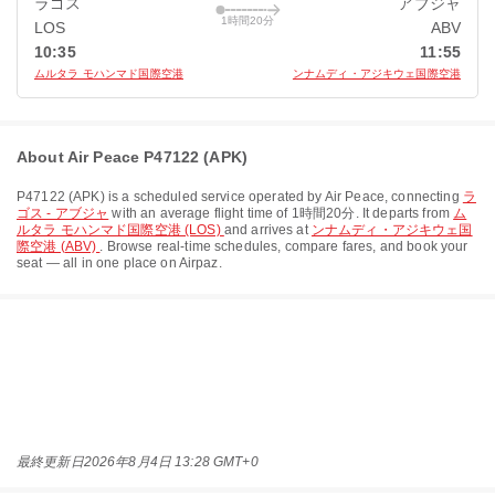
ラゴス
アブジャ
1時間20分
LOS
ABV
10:35
11:55
ムルタラ モハンマド国際空港
ンナムディ・アジキウェ国際空港
About Air Peace P47122 (APK)
P47122
(
APK
) is a scheduled service operated by
Air Peace
, connecting
ラ
ゴス - アブジャ
with an average flight time of
1時間20分
. It departs from
ム
ルタラ モハンマド国際空港 (LOS)
and arrives at
ンナムディ・アジキウェ国
際空港 (ABV)
. Browse real-time schedules, compare fares, and book your
seat — all in one place on Airpaz.
最終更新日
2026年8月4日 13:28 GMT+0