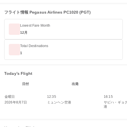
フライト情報 Pegasus Airlines PC1020 (PGT)
Lowest Fare Month
12月
Total Destinations
1
Today’s Flight
日付
出発
金曜日
12:35
16:15
2026年8月7日
ミュンヘン空港
サビハ・ギョ
港