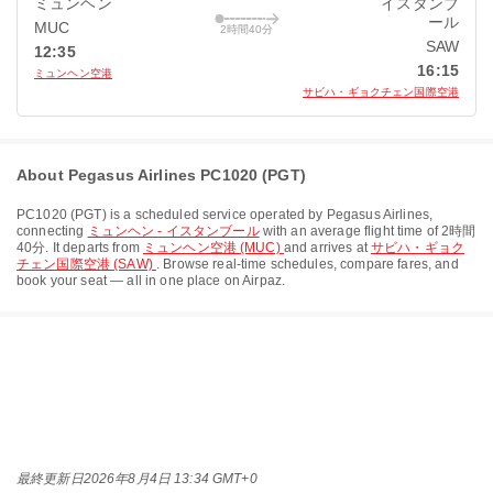
ミュンヘン
イスタンブ
ール
MUC
2時間40分
SAW
12:35
16:15
ミュンヘン空港
サビハ・ギョクチェン国際空港
About Pegasus Airlines PC1020 (PGT)
PC1020
(
PGT
) is a scheduled service operated by
Pegasus Airlines
,
connecting
ミュンヘン - イスタンブール
with an average flight time of
2時間
40分
. It departs from
ミュンヘン空港 (MUC)
and arrives at
サビハ・ギョク
チェン国際空港 (SAW)
. Browse real-time schedules, compare fares, and
book your seat — all in one place on Airpaz.
最終更新日
2026年8月4日 13:34 GMT+0