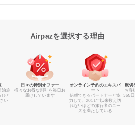
Airpazを選択する理由
肢
日々の特別オファー
オンライン予約のエキスパ
親切
宿泊施
様々なお得な割引を毎日お
ート
お客
るひと
届けしています
信頼できるパートナーと協
365
さい
力して、2011年以来数え切
れないほどの旅行者のニー
ズを満たしている