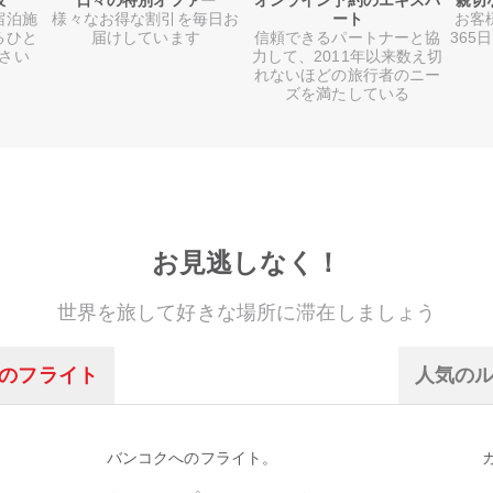
肢
日々の特別オファー
オンライン予約のエキスパ
親切
宿泊施
様々なお得な割引を毎日お
ート
お客
るひと
届けしています
信頼できるパートナーと協
365
さい
力して、2011年以来数え切
れないほどの旅行者のニー
ズを満たしている
お見逃しなく！
世界を旅して好きな場所に滞在しましょう
のフライト
人気の
バンコクへのフライト。