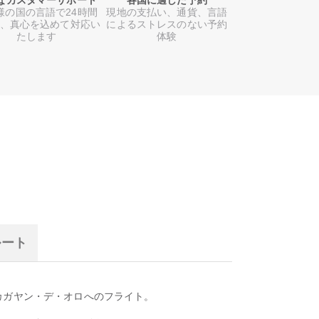
なカスタマーサポート
各国に適した予約
様の国の言語で24時間
現地の支払い、通貨、言語
日、真心を込めて対応い
によるストレスのない予約
たします
体験
ルート
カガヤン・デ・オロへのフライト。