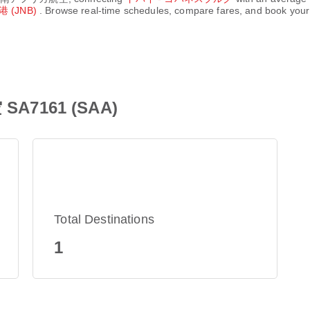
(JNB)
. Browse real-time schedules, compare fares, and book your 
7161 (SAA)
Total Destinations
1