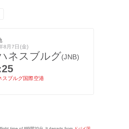
地
6年8月7日(金)
ハネスブルグ
(JNB)
:25
ネスブルグ国際空港
light time of
8時間20分
. It departs from
ドバイ国