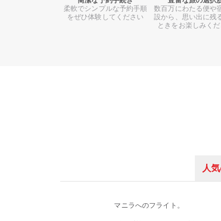
簡潔な予約手続き
豊富な旅の選択
柔軟でシンプルな予約手順
数百万にわたる便や
をぜひ体験してください
設から、思い出に残
ときをお楽しみくだ
人気
マニラへのフライト。