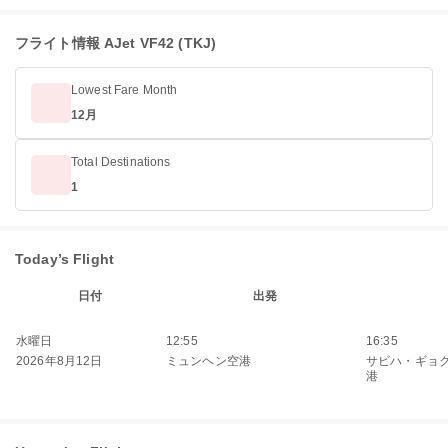
フライト情報 AJet VF42 (TKJ)
Lowest Fare Month
12月
Total Destinations
1
Today’s Flight
日付
出発
水曜日
12:55
16:35
2026年8月12日
ミュンヘン空港
サビハ・ギョ
港