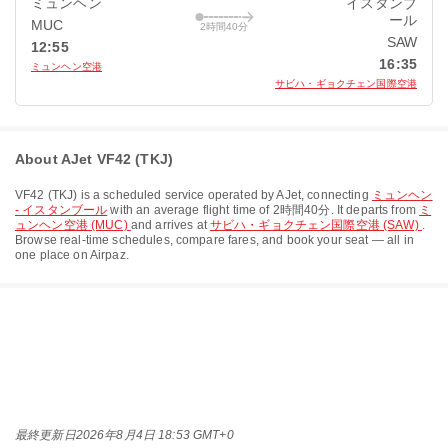
ミュンヘン
イスタンブ
ール
MUC
2時間40分
SAW
12:55
16:35
ミュンヘン空港
サビハ・ギョクチェン国際空港
About AJet VF42 (TKJ)
VF42
(
TKJ
) is a scheduled service operated by
AJet
, connecting
ミュンヘン
- イスタンブール
with an average flight time of
2時間40分
. It departs from
ミ
ュンヘン空港 (MUC)
and arrives at
サビハ・ギョクチェン国際空港 (SAW)
.
Browse real-time schedules, compare fares, and book your seat — all in
one place on Airpaz.
最終更新日
2026年8月4日 18:53 GMT+0