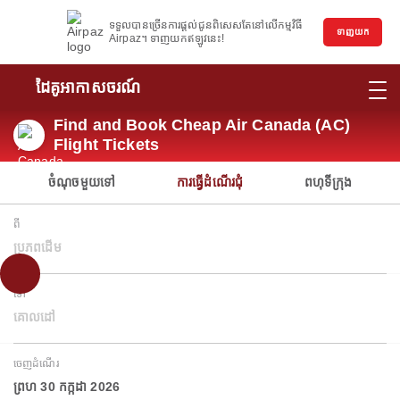
ទទួលបានច្រើនការផ្តល់ជូនពិសេសតែនៅលើកម្មវិធី
ទាញយក
Airpaz។ ទាញយកឥឡូវនេះ!
ដៃគូអាកាសចរណ៍
Find and Book Cheap Air Canada (AC)
Flight Tickets
ចំណុចមួយទៅ
ការធ្វើដំណើរជុំ
ពហុទីក្រុង
ពី
ប្រភពដើម
ទៅ
គោលដៅ
ចេញដំណើរ
ព្រហ 30 កក្កដា 2026