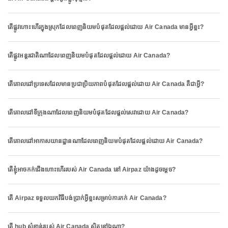
តើផ្លូវហោះហើរក្នុងស្រុកដែលពេញនិយមបំផុតដែលផ្តល់ដោយ Air Canada មានអ្វីខ្លះ?
តើផ្លូវអន្តរជាតិណាដែលពេញនិយមបំផុតដែលផ្តល់ដោយ Air Canada?
តើគោលដៅប្រទេសដែលមានប្រជាប្រិយភាពបំផុតដែលផ្តល់ដោយ Air Canada គឺជាអ្វី?
តើគោលដៅទីក្រុងណាដែលពេញនិយមបំផុតដែលផ្តល់សេវាដោយ Air Canada?
តើគោលដៅអាកាសយានដ្ឋានណាដែលពេញនិយមបំផុតដែលផ្តល់ដោយ Air Canada?
តើខ្ញុំអាចកក់ជើងហោះហើររបស់ Air Canada នៅ Airpaz យ៉ាងដូចម្តេច?
តើ Airpaz ទទួលយកវិធីបង់ប្រាក់អ្វីខ្លះសម្រាប់ការកក់ Air Canada?
តើ hub សំខាន់របស់ Air Canada ស្ថិតនៅឯណា?