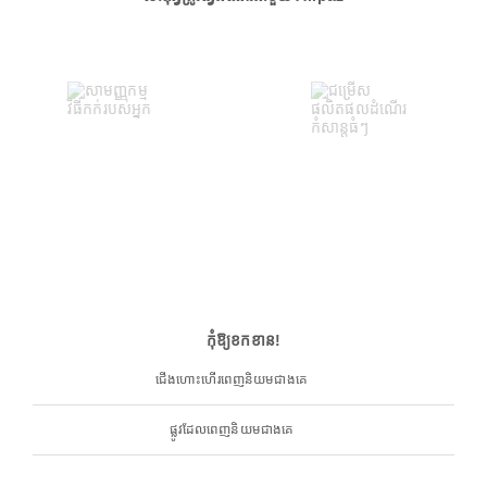
កុំឱ្យខកខាន!
ជើងហោះហើរពេញនិយមជាងគេ
ផ្លូវដែលពេញនិយមជាងគេ