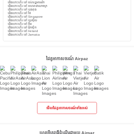
ជើងហោះហើរ ទៅ សហរដ្ឋអាមេរិក
ជើងហោះហើរ ទៅ សហរាជាណាចក្រ
ជើងហោះហើរ ទៅ ហុងកុង
ជើងហោះហើរ ទៅ ថៃ
ជើងហោះហើរ ទៅ Singapore
ជើងហោះហើរ ទៅ ប្រេស៊ីល
ជើងហោះហើរ ទៅ ចិន
ជើងហោះហើរ ទៅ ម៉ិកស៊ិក
ជើងហោះហើរ ទៅ Ireland
ជើងហោះហើរ ទៅ Jamaica
ដៃគូអាកាសចរណ៍ Airpaz
មើលដៃគូអាកាសចរណ៍ទាំងអស់
ហេតុអ្វីត្រូវធ្វើដំណើរជាមួយ Airpaz