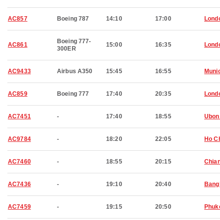
AC857
Boeing 787
14:10
17:00
Lond
Boeing 777-
AC861
15:00
16:35
Lond
300ER
AC9433
Airbus A350
15:45
16:55
Muni
AC859
Boeing 777
17:40
20:35
Lond
AC7451
-
17:40
18:55
Ubon
AC9784
-
18:20
22:05
Ho Ch
AC7460
-
18:55
20:15
Chian
AC7436
-
19:10
20:40
Bang
AC7459
-
19:15
20:50
Phuk