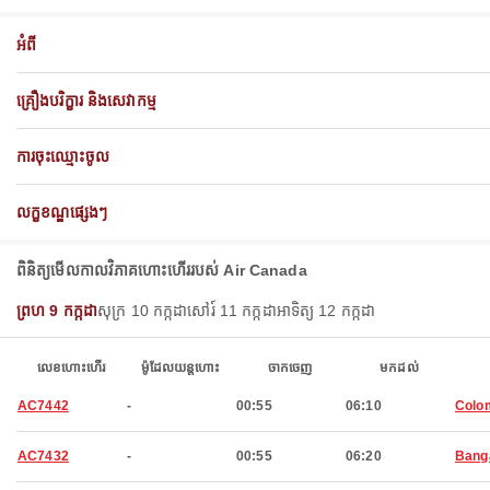
អំពី
គ្រឿងបរិក្ខារ និងសេវាកម្ម
ការចុះឈ្មោះចូល
លក្ខខណ្ឌផ្សេងៗ
ពិនិត្យ​មើល​កាលវិភាគ​ហោះហើរ​របស់ Air Canada
ព្រហ 9 កក្កដា
សុក្រ 10 កក្កដា
សៅរ៍ 11 កក្កដា
អាទិត្យ 12 កក្កដា
លេខហោះហើរ
ម៉ូដែលយន្តហោះ
ចាកចេញ
មកដល់
AC7442
-
00:55
06:10
Colo
AC7432
-
00:55
06:20
Bang