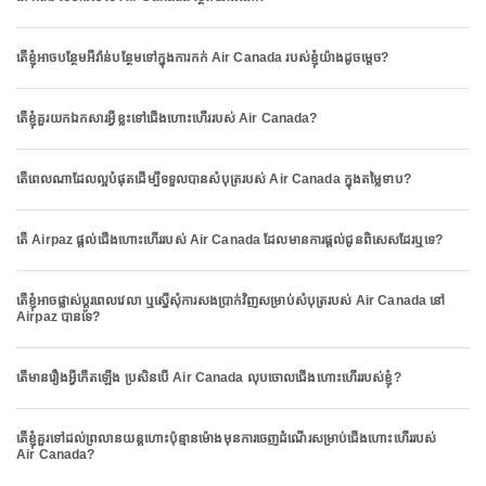
តើខ្ញុំអាចបន្ថែមអីវ៉ាន់បន្ថែមទៅក្នុងការកក់ Air Canada របស់ខ្ញុំយ៉ាងដូចម្តេច?
តើខ្ញុំគួរយកឯកសារអ្វីខ្លះទៅជើងហោះហើររបស់ Air Canada?
តើពេលណាដែលល្អបំផុតដើម្បីទទួលបានសំបុត្ររបស់ Air Canada ក្នុងតម្លៃទាប?
តើ Airpaz ផ្តល់ជើងហោះហើររបស់ Air Canada ដែលមានការផ្តល់ជូនពិសេសដែរឬទេ?
តើខ្ញុំអាចផ្លាស់ប្តូរពេលវេលា ឬស្នើសុំការសងប្រាក់វិញសម្រាប់សំបុត្ររបស់ Air Canada នៅ
Airpaz បានទេ?
តើមានរឿងអ្វីកើតឡើង ប្រសិនបើ Air Canada លុបចោលជើងហោះហើររបស់ខ្ញុំ?
តើខ្ញុំគួរទៅដល់ព្រលានយន្តហោះប៉ុន្មានម៉ោងមុនការចេញដំណើរសម្រាប់ជើងហោះហើររបស់
Air Canada?