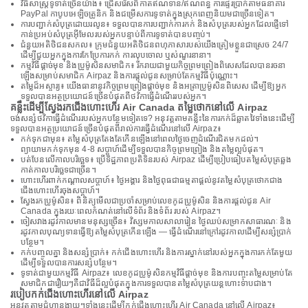
វិធីសាស្រ្តទូទាត់ច្រើនយ៉ាង៖ ជ្រើសរើសពីកាតឥណទាន/ឥណពន្ធ ការផ្ទេរប្រាក់តាមធនាគារ
PayPal កាបូបអេឡិចត្រូនិក និងជម្រើសការទូទាត់ក្នុងស្រុកពេញនិយមជាច្រើនទៀត។
ការបញ្ជាក់សំបុត្រដោយរលូន៖ ទទួលបានការបញ្ជាក់ការកក់ និងសំបុត្ររបស់អ្នកដែលផ្ញើទៅ
កាន់ប្រអប់សំបុត្រអ៊ីមែលរបស់អ្នកបន្ទាប់ពីការទូទាត់បានបញ្ចប់។
ជំនួយអតិថិជនសកល៖ ក្រុមជំនួយអតិថិជនពហុភាសារបស់យើងត្រៀមខ្លួនជាស្រេច 24/7
ដើម្បីជួយអ្នកក្នុងការកែប្រែការកក់ ការលុបចោល ឬសំណួរនានា។
កម្មវិធីផ្តាច់មុខ និងប្រូម៉ូសិនសមាជិក៖ រីករាយជាមួយកិច្ចព្រមព្រៀងពិសេសដែលបានរចនា
ឡើងសម្រាប់សមាជិក Airpaz និងការផ្តល់ជូនសម្រាប់តែកម្មវិធីប៉ុណ្ណោះ។
តម្លៃដ៏អស្ចារ្យ៖ យើងធានានូវកិច្ចព្រមព្រៀងផ្តាច់មុខ និងអត្រាប្រូម៉ូសិនពិសេស ដើម្បីឱ្យអ្នក
ទទួលបានអត្ថប្រយោជន៍ច្រើនបំផុតពីថវិកាធ្វើដំណើររបស់អ្នក។
គន្លឹះដើម្បីស្វែងរកជើងហោះហើរ Air Canada តម្លៃថោកនៅលើ Airpaz
ចង់សន្សំថវិកាធ្វើដំណើររបស់អ្នកបន្ថែមទៀតទេ? អនុវត្តតាមគន្លឹះនៃការកក់ដ៏ឆ្លាតវៃទាំងនេះដើម្បី
ទទួលបានអត្ថប្រយោជន៍ច្រើនបំផុតពីរាល់ការធ្វើដំណើរនៅលើ Airpaz៖
កក់ទុកជាមុន៖ តម្លៃសំបុត្រតែងតែកើនឡើងនៅពេលថ្ងៃចេញដំណើរជិតមកដល់។
ព្យាយាមកក់ទុកមុន 4-8 សប្តាហ៍ដើម្បីទទួលបានកិច្ចព្រមព្រៀង និងតម្លៃល្អបំផុត។
បត់បែនលើកាលបរិច្ឆេទ៖ ប្រើទិដ្ឋភាពប្រតិទិនរបស់ Airpaz ដើម្បីប្រៀបធៀបតម្លៃសំបុត្រឆ្លង
កាត់កាលបរិច្ឆេទជាច្រើន។
ហោះហើរពាក់កណ្តាលសប្តាហ៍៖ ថ្ងៃអង្គារ និងថ្ងៃពុធជាធម្មតាផ្តល់នូវតម្លៃសំបុត្រថោកជាង
ជើងហោះហើរចុងសប្តាហ៍។
ស្វែងរកប្រូម៉ូសិន៖ ពិនិត្យមើលជាប្រចាំសម្រាប់លេខកូដប្រូម៉ូសិន និងការផ្តល់ជូន Air
Canada ក្នុងរយៈពេលកំណត់នៅលើទំព័រ និងទំព័រ របស់ Airpaz។
ចៀសវាងរដូវកាលមានមនុស្សច្រើន៖ វិស្សមកាលសាលារៀន ថ្ងៃឈប់សម្រាកសាធារណៈ និង
រដូវកាលបុណ្យទានធ្វើឱ្យតម្លៃសំបុត្រកើនឡើង — ធ្វើដំណើរនៅក្រៅរដូវកាលដើម្បីសន្សំប្រាក់
បន្ថែម។
កក់បញ្ចូលគ្នា និងសន្សំប្រាក់៖ កក់ជើងហោះហើរ និងការស្នាក់នៅរបស់អ្នកក្នុងការកក់តែមួយ
ដើម្បីទទួលបានការសន្សំបន្ថែម។
ទូទាត់ជាមួយកម្មវិធី Airpaz៖ លេខកូដប្រូម៉ូសិនកម្មវិធីផ្តាច់មុខ និងការបញ្ចុះតម្លៃសម្រាប់តែ
សមាជិកជារឿយៗគឺជាវិធីដ៏ល្អបំផុតក្នុងការទទួលបានតម្លៃសំបុត្រយន្តហោះទាបជាង។
របៀបកក់ជើងហោះហើរនៅលើ Airpaz
អនុវត្តតាមជំហានងាយៗទាំងនេះដើម្បីកក់ជើងហោះហើរ Air Canada នៅលើ Airpaz៖