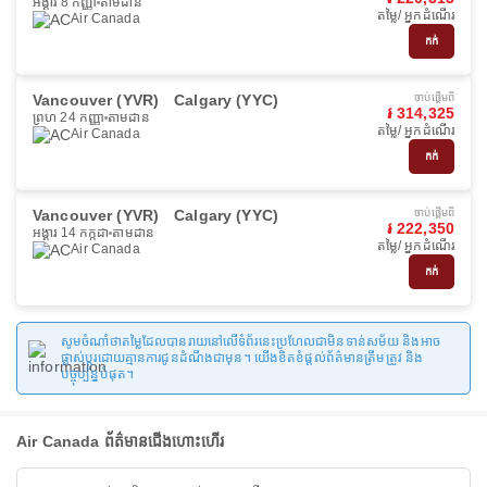
អង្គារ 8 កញ្ញា
តាមដាន
តម្លៃ/ អ្នកដំណើរ
Air Canada
កក់
Vancouver (YVR)
Calgary (YYC)
ចាប់ផ្ដើមពី
៛ 314,325
ព្រហ 24 កញ្ញា
តាមដាន
តម្លៃ/ អ្នកដំណើរ
Air Canada
កក់
Vancouver (YVR)
Calgary (YYC)
ចាប់ផ្ដើមពី
៛ 222,350
អង្គារ 14 កក្កដា
តាមដាន
តម្លៃ/ អ្នកដំណើរ
Air Canada
កក់
សូមចំណាំថាតម្លៃដែលបានរាយនៅលើទំព័រនេះប្រហែលជាមិនទាន់សម័យ និងអាច
ផ្លាស់ប្តូរដោយគ្មានការជូនដំណឹងជាមុន។ យើងខិតខំផ្តល់ព័ត៌មានត្រឹមត្រូវ និង
បច្ចុប្បន្នបំផុត។
Air Canada ព័ត៌មានជើងហោះហើរ