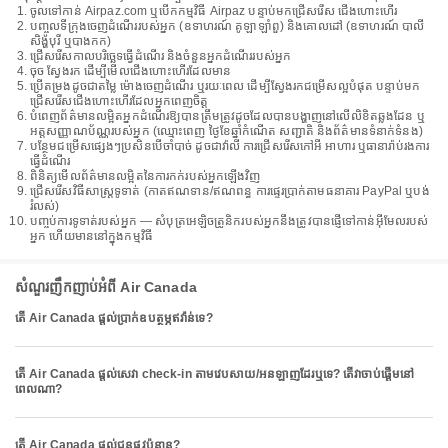
ចូលទៅកាន់ Airpaz.com ឬបើកកម្មវិធី Airpaz បន្ទាប់មកជ្រើសរើស ជើងហោះហើរ
បញ្ចូលទីក្រុងចេញដំណើររបស់អ្នក (ឧទាហរណ៍ គូឡាឡាំពួ) និងគោលដៅ (ឧទាហរណ៍ បាលី
សិង្ហបុរី ឬបាងកក)
ជ្រើសរើសកាលបរិច្ឆេទធ្វើដំណើរ និងចំនួនអ្នកដំណើររបស់អ្នក
ចុច ស្វែងរក ដើម្បីមើលជើងហោះហើរដែលមាន
ប្រើតម្រងដូចជាតម្លៃ ម៉ោងចេញដំណើរ ឬរយៈពេល ដើម្បីស្វែងរកជម្រើសល្អបំផុត បន្ទាប់មក
ជ្រើសរើសជើងហោះហើរដែលអ្នកពេញចិត្ត
បំពេញព័ត៌មានលម្អិតអ្នកដំណើរឱ្យបានត្រឹមត្រូវដូចដែលបានបង្ហាញនៅលើលិខិតឆ្លងដែន ឬ
អត្តសញ្ញាណប័ណ្ណរបស់អ្នក (ឈ្មោះពេញ ថ្ងៃខែឆ្នាំកំណើត សញ្ជាតិ និងព័ត៌មានទំនាក់ទំនង)
បន្ថែមជម្រើសផ្សេងៗប្រសិនបើចាំបាច់ ដូចជាវ៉ាលី ការជ្រើសរើសកៅអី អាហារ ឬធានារ៉ាប់រងការ
ធ្វើដំណើរ
ពិនិត្យមើលព័ត៌មានលម្អិតនៃការកក់របស់អ្នកឡើងវិញ
ជ្រើសរើសវិធីសាស្រ្តទូទាត់ (កាតឥណទាន/ឥណពន្ធ ការផ្ទេរប្រាក់តាមធនាគារ PayPal ឬបង់
រំលស់)
បញ្ចប់ការទូទាត់របស់អ្នក — សំបុត្រអេឡិចត្រូនិករបស់អ្នកនឹងត្រូវបានផ្ញើទៅកាន់អ៊ីមែលរបស់
អ្នក ហើយមាននៅក្នុងកម្មវិធី
សំណួរញឹកញាប់អំពី Air Canada
តើ Air Canada ផ្តល់ប្រាក់ឧបត្ថម្ភឥវ៉ាន់ទេ?
តើ Air Canada ផ្តល់សេវា check-in តាមវេបសាយ/អនឡាញដែរឬទេ? តើវាចាប់ផ្តើមនៅ
ពេលណា?
តើ Air Canada ផ្តល់ជូនផ្លូវប៉ុន្មាន?