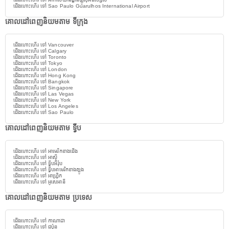
ជើងហោះហើរ ទៅ Sao Paulo Guarulhos International Airport
គោលដៅពេញនិយមតាម ទីក្រុង
ជើងហោះហើរ ទៅ Vancouver
ជើងហោះហើរ ទៅ Calgary
ជើងហោះហើរ ទៅ Toronto
ជើងហោះហើរ ទៅ Tokyo
ជើងហោះហើរ ទៅ London
ជើងហោះហើរ ទៅ Hong Kong
ជើងហោះហើរ ទៅ Bangkok
ជើងហោះហើរ ទៅ Singapore
ជើងហោះហើរ ទៅ Las Vegas
ជើងហោះហើរ ទៅ New York
ជើងហោះហើរ ទៅ Los Angeles
ជើងហោះហើរ ទៅ Sao Paulo
គោលដៅពេញនិយមតាម ទ្វីប
ជើងហោះហើរ ទៅ អាមេរិកខាងជើង
ជើងហោះហើរ ទៅ អាស៊ី
ជើងហោះហើរ ទៅ ទ្វីបអឺរ៉ុប
ជើងហោះហើរ ទៅ ទ្វីបអាមេរិកខាងត្បូង
ជើងហោះហើរ ទៅ អាហ្វ្រិក
ជើងហោះហើរ ទៅ អូសេអានី
គោលដៅពេញនិយមតាម ប្រទេស
ជើងហោះហើរ ទៅ កាណាដា
ជើងហោះហើរ ទៅ ជប៉ុន