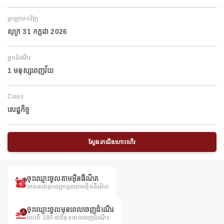
ត្រឡប់មកវិញ
សុក្រ 31 កក្កដា 2026
អ្នកដំណើរ
1 មនុស្សពេញវ័យ
Class
សេដ្ឋកិច្ច
ស្វែងរកជើងហោះហើរ
ចុះឈ្មោះចូលតាមអ៊ីនធឺណិត
មានសេវាចុះឈ្មោះចូលតាមអ៊ីនធឺណិត
ចុះឈ្មោះចូលមុនពេលចេញដំណើរ
ចាប់ពី 180 នាទីមុនពេលចេញដំណើរ