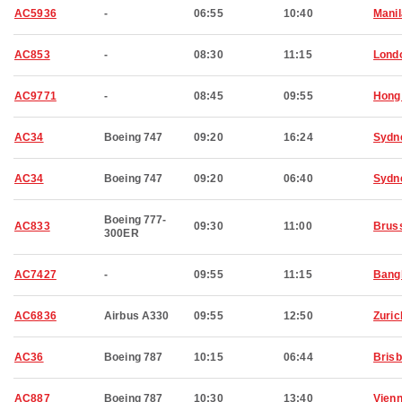
AC5936
-
06:55
10:40
Manil
AC853
-
08:30
11:15
Lond
AC9771
-
08:45
09:55
Hong
AC34
Boeing 747
09:20
16:24
Sydn
AC34
Boeing 747
09:20
06:40
Sydn
Boeing 777-
AC833
09:30
11:00
Brus
300ER
AC7427
-
09:55
11:15
Bang
AC6836
Airbus A330
09:55
12:50
Zuric
AC36
Boeing 787
10:15
06:44
Bris
AC887
Boeing 787
10:30
13:40
Vien