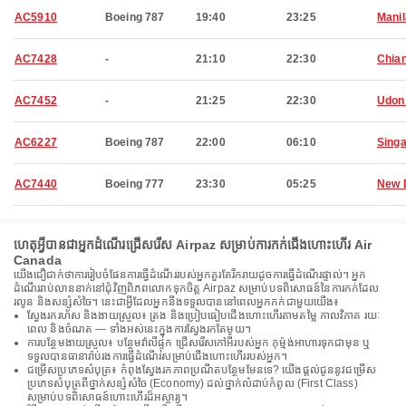
AC5910
Boeing 787
19:40
23:25
Manil
AC7428
-
21:10
22:30
Chia
AC7452
-
21:25
22:30
Udon
AC6227
Boeing 787
22:00
06:10
Sing
AC7440
Boeing 777
23:30
05:25
New 
ហេតុអ្វីបានជាអ្នកដំណើរជ្រើសរើស Airpaz សម្រាប់ការកក់ជើងហោះហើរ Air
Canada
យើងជឿជាក់ថាការរៀបចំផែនការធ្វើដំណើររបស់អ្នកគួរតែរីករាយដូចការធ្វើដំណើរផ្ទាល់។ អ្នក
ដំណើររាប់លាននាក់នៅជុំវិញពិភពលោកទុកចិត្ត Airpaz សម្រាប់បទពិសោធន៍នៃការកក់ដែល
រលូន និងសន្សំសំចៃ។ នេះជាអ្វីដែលអ្នកនឹងទទួលបាននៅពេលអ្នកកក់ជាមួយយើង៖
ស្វែងរករហ័ស និងងាយស្រួល៖ ត្រង និងប្រៀបធៀបជើងហោះហើរតាមតម្លៃ កាលវិភាគ រយៈ
ពេល និងចំណត — ទាំងអស់នេះក្នុងការស្វែងរកតែមួយ។
ការបន្ថែមងាយស្រួល៖ បន្ថែមវ៉ាលីផ្ទុក ជ្រើសរើសកៅអីរបស់អ្នក កុម្ម៉ង់អាហារទុកជាមុន ឬ
ទទួលបានធានារ៉ាប់រងការធ្វើដំណើរសម្រាប់ជើងហោះហើររបស់អ្នក។
ជម្រើសប្រភេទសំបុត្រ៖ កំពុងស្វែងរកភាពប្រណីតបន្ថែមមែនទេ? យើងផ្តល់ជូននូវជម្រើស
ប្រភេទសំបុត្រពីថ្នាក់សន្សំសំចៃ (Economy) ដល់ថ្នាក់លំដាប់កំពូល (First Class)
សម្រាប់បទពិសោធន៍ហោះហើរដ៏អស្ចារ្យ។