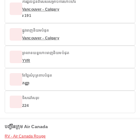
ការផ្តល់ជូនពិសេសសម្រាប់ការហោះហើរ
Vancouver - Calgary
៛ 191
ផ្លូវពេញនិយមបំផុត
Vancouver - Calgary
ព្រលានយន្តហោះពេញនិយមបំផុត
YVR
ខែថ្លៃសំបុត្រទាបបំផុត
កញ្ញា
ទិសដៅសរុប
224
បញ្ជីនៃក្រុម Air Canada
RV - Air Canada Rouge