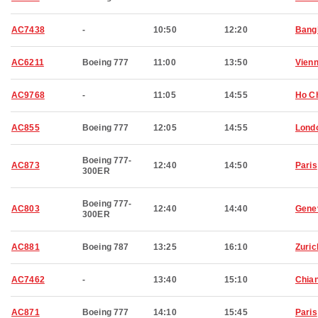
AC7438
-
10:50
12:20
Bang
AC6211
Boeing 777
11:00
13:50
Vien
AC9768
-
11:05
14:55
Ho Ch
AC855
Boeing 777
12:05
14:55
Lond
Boeing 777-
AC873
12:40
14:50
Paris
300ER
Boeing 777-
AC803
12:40
14:40
Gene
300ER
AC881
Boeing 787
13:25
16:10
Zuric
AC7462
-
13:40
15:10
Chian
AC871
Boeing 777
14:10
15:45
Paris