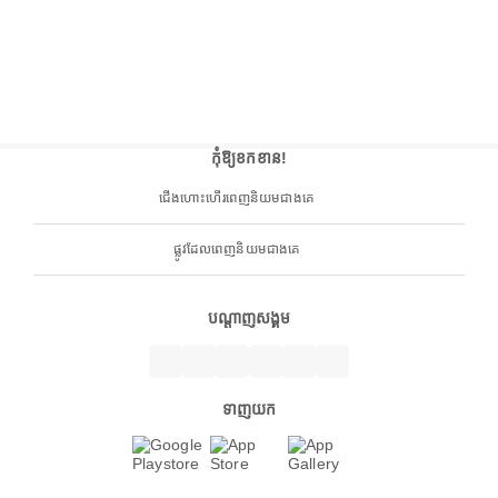
កុំឱ្យខកខាន!
ជើងហោះហើរពេញនិយមជាងគេ
ផ្លូវដែលពេញនិយមជាងគេ
បណ្តាញសង្គម
ទាញយក