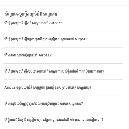
សំណួរគេសួរញឹកញាប់អំពីសណ្ឋាគារ
តើធ្វើដូចម្តេចដើម្បីកក់សណ្ឋាគារនៅ Airpaz?
តើធ្វើដូចម្តេចដើម្បីទទួលបានកិច្ចព្រមព្រៀងសណ្ឋាគារនៅ Airpaz?
តើមានសណ្ឋាគារប៉ុន្មាននៅ Airpaz?
តើធ្វើដូចម្តេចដើម្បីលុបចោលការកក់សណ្ឋាគាររបស់ខ្ញុំនៅលើការគ្រប់គ្រងការកក់?
Airpaz ទទួលយកវិធីសាស្ត្របង់ប្រាក់អ្វីខ្លះសម្រាប់ការកក់សណ្ឋាគារ?
តើមានរូបិយប័ណ្ណប៉ុន្មានដែលអាចប្រើសម្រាប់ការកក់សណ្ឋាគារ?
តើខ្ញុំអាចពិនិត្យ និងប្រៀបធៀបតម្លៃសណ្ឋាគារនៅលើ Airpaz ដោយរបៀបណា?