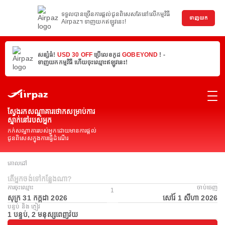
ទទួលបានច្រើនការផ្តល់ជូនពិសេសតែនៅលើកម្មវិធី
ទាញយក
Airpaz។ ទាញយកឥឡូវនេះ!
សន្សំធំ!
USD 30 OFF
ប្រើលេខកូដ
GOBEYOND
! -
ទាញយកកម្មវិធី ហើយចុះឈ្មោះឥឡូវនេះ!
ស្វែងរកសណ្ឋាគារថោកសម្រាប់ការ
ស្នាក់នៅរបស់អ្នក
កក់សណ្ឋាគាររបស់អ្នកដោយមានការផ្តល់
ជូនពិសេសក្នុងការធ្វើដំណើរ
គោលដៅ
តើអ្នកចង់ទៅកន្លែងណា?
ការ​ចុះ​ឈ្មោះ
ចាប់ចេញ
1
សុក្រ 31 កក្កដា 2026
សៅរ៍ 1 សីហា 2026
បន្ទប់ និង ភ្ញៀវ
1 បន្ទប់, 2 មនុស្សពេញវ័យ