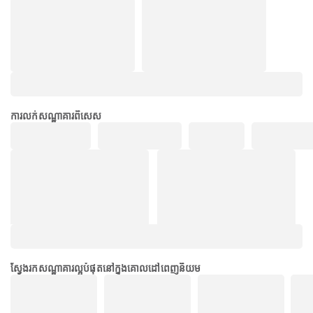
ការលក់សណ្ឋាគារពិសេស
ស្វែងរកសណ្ឋាគារល្អបំផុតនៅក្នុងគោលដៅពេញនិយម