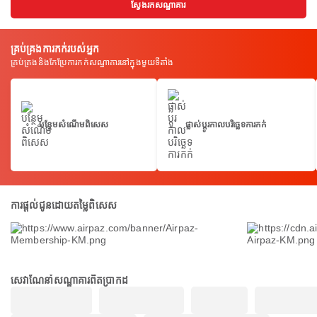
ស្វែងរកសណ្ឋាគារ
គ្រប់គ្រងការកក់របស់អ្នក
គ្រប់គ្រងនិងកែប្រែការកក់សណ្ឋាគារនៅក្នុងមួយទីតាំង
បន្ថែមសំណើមពិសេស
ផ្លាស់ប្តូរកាលបរិច្ឆេទការកក់
ការផ្តល់ជូនដោយតម្លៃពិសេស
សេវាណែនាំសណ្ឋាគារពិតប្រាកដ