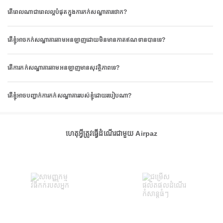
តើពេលណាជាពេលល្អបំផុតក្នុងការកក់សណ្ឋាគារថោក?
តើខ្ញុំអាចកក់សណ្ឋាគារតាមអនឡាញដោយមិនមានកាតឥណទានបានទេ?
តើការកក់សណ្ឋាគារតាមអនឡាញមានសុវត្ថិភាពទេ?
តើខ្ញុំអាចបញ្ជាក់ការកក់សណ្ឋាគាររបស់ខ្ញុំដោយរបៀបណា?
ហេតុអ្វីត្រូវធ្វើដំណើរជាមួយ Airpaz