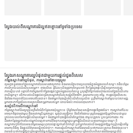
ស្វែងយល់ពីសណ្ឋាគារដ៏ល្អឥតខ្ចោះនៅទូទាំងប្រទេស
ស្វែងរកសណ្ឋាគារល្អបំផុតជាមួយការផ្តល់ជូនពិសេស
កន្លែងស្នាក់នៅល្អបំផុត, ការស្នាក់នៅងាយស្រួល
សូមភ្លេចខ្លួនឯងទៅក្នុងសណ្ឋាគារដែលមានផាសុកភាព និងមានបរិក្ខារបានប្រយោជន៍ក្នុងអំឡុងពេលកំសាន្ត។ វានឹងបន្ថែម
ភាពរីករាយដល់ដំណើររបស់អ្នក។ ខាងលើនេះ អ្វីដែលយើងត្រូវការតែមួយគត់ គឺកន្លែងដូចផ្ទះដើម្បីសម្រាកបញ្ចេញ
ភាពនឿយហត់ បន្ទាប់ពីការស្វែងរកទីកន្លែងផ្សេងៗក្នុងអំឡុងពេលកំសាន្ត ឬសូម្បីតែថ្ងៃការងារយ៉ាងរវល់នៅក្នុងដំណើរការ
ពាណិជ្ជកម្ម។ វេទិការបស់យើងផ្តល់ជម្រើសសណ្ឋាគារដែលសន្សំសំចៃថវិកា រួមមានការបញ្ចុះតម្លៃ, ការផ្តល់ជូនពិសេស,
និងផែនការទូទាត់ដែលអាចបត់បែនបាន។ មិនថាអ្នកកំពុងរៀបចំដំណើរបែបប្រណីត ឬត្រឹមការស្នាក់នៅមួយយប់សាមញ្ញ
អ្នកអាចរកកន្លែងដែលសមស្របនឹងតម្រូវការរបស់អ្នក ដោយមិនប៉ះពាល់ដល់គុណភាព។
សន្សំថវិកាលើការស្នាក់នៅ
កន្លែងស្នាក់នៅដ៏អស្ចារ្យមិនត្រឹមតែអំពីកន្លែងគេងប៉ុណ្ណោះទេ ប៉ុន្តែថែមទាំងមានសន្តិភាពផ្លូវចិត្តផងដែរ។ ការស្នាក់នៅដែល
អាចទុកចិត្តបានជាមួយនឹងសេវាកម្មដ៏ល្អឥតខ្ចោះ ស្តង់ដារសុវត្ថិភាព និងទីតាំងងាយស្រួលអនុញ្ញាតឱ្យអ្នករីករាយជាមួយ
គ្រប់ពេលវេលានៃការធ្វើដំណើររបស់អ្នក។ មិនថាអ្នកកំពុងធ្វើដំណើរតែម្នាក់ឯង ជាមួយគ្រួសារ ឬសម្រាប់ការងារ ការ
ដឹងថាកន្លែងស្នាក់នៅរបស់អ្នកបំពេញតាមការរំពឹងទុករបស់អ្នកជួយអ្នកធ្វើដំណើរដោយគ្មានការព្រួយបារម្ភ។ ពី
សណ្ឋាគារប៊ូទិកដែលមានតម្លៃសមរម្យរហូតដល់ផ្ទះស្នាក់នៅដ៏កក់ក្តៅ ប្រព័ន្ធកក់របស់យើងអនុញ្ញាតឱ្យអ្នកប្រៀបធៀបតម្លៃ
អានការពិនិត្យ និងផ្តល់ព័ត៌មានលម្អិតសំខាន់ៗ។ ការសន្សំលើការស្នាក់នៅមិនមានន័យថាការដោះស្រាយតិចជាងនេះទេ។
វាមានន័យថាការធ្វើឱ្យជម្រើសឆ្លាតវៃជំនួសវិញដែលអនុញ្ញាតឱ្យអ្នកចំណាយច្រើនលើបទពិសោធន៍និងអនុស្សាវរីយ៍.