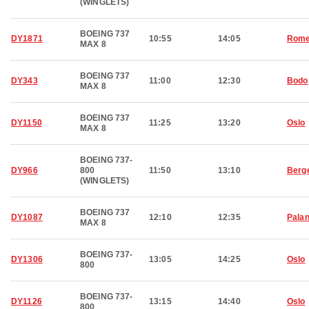
(WINGLETS)
BOEING 737
DY1871
10:55
14:05
Rom
MAX 8
BOEING 737
DY343
11:00
12:30
Bodo
MAX 8
BOEING 737
DY1150
11:25
13:20
Oslo
MAX 8
BOEING 737-
DY966
800
11:50
13:10
Berg
(WINGLETS)
BOEING 737
DY1087
12:10
12:35
Pala
MAX 8
BOEING 737-
DY1306
13:05
14:25
Oslo
800
BOEING 737-
DY1126
13:15
14:40
Oslo
800