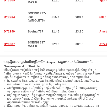
DY1505
21:10
23:05
ទីក្រុង
MAX 8
BOEING 737-
DY1953
800
21:25
00:15
Split
(WINGLETS)
DY1259
Boeing 737
21:45
23:30
Amst
BOEING 737
DY1887
22:00
00:50
Athe
MAX 8
ហេតុអ្វីបានជាអ្នកដំណើរជ្រើសរើស Airpaz សម្រាប់ការកក់ជើងហោះហើរ
Norwegian Air Shuttle
យើងជឿជាក់ថាការរៀបចំផែនការធ្វើដំណើររបស់អ្នកគួរតែរីករាយដូចការធ្វើដំណើរផ្ទាល់។ អ្នក
ដំណើររាប់លាននាក់នៅជុំវិញពិភពលោកទុកចិត្ត Airpaz សម្រាប់បទពិសោធន៍នៃការកក់ដែល
រលូន និងសន្សំសំចៃ។ នេះជាអ្វីដែលអ្នកនឹងទទួលបាននៅពេលអ្នកកក់ជាមួយយើង៖
ស្វែងរករហ័ស និងងាយស្រួល៖ ត្រង និងប្រៀបធៀបជើងហោះហើរតាមតម្លៃ កាលវិភាគ រយៈ
ពេល និងចំណត — ទាំងអស់នេះក្នុងការស្វែងរកតែមួយ។
ការបន្ថែមងាយស្រួល៖ បន្ថែមវ៉ាលីផ្ទុក ជ្រើសរើសកៅអីរបស់អ្នក កុម្ម៉ង់អាហារទុកជាមុន ឬ
ទទួលបានធានារ៉ាប់រងការធ្វើដំណើរសម្រាប់ជើងហោះហើររបស់អ្នក។
ជម្រើសប្រភេទសំបុត្រ៖ កំពុងស្វែងរកភាពប្រណីតបន្ថែមមែនទេ? យើងផ្តល់ជូននូវជម្រើស
ប្រភេទសំបុត្រពីថ្នាក់សន្សំសំចៃ (Economy) ដល់ថ្នាក់លំដាប់កំពូល (First Class)
សម្រាប់បទពិសោធន៍ហោះហើរដ៏អស្ចារ្យ។
វិធីសាស្រ្តទូទាត់ច្រើនយ៉ាង៖ ជ្រើសរើសពីកាតឥណទាន/ឥណពន្ធ ការផ្ទេរប្រាក់តាមធនាគារ