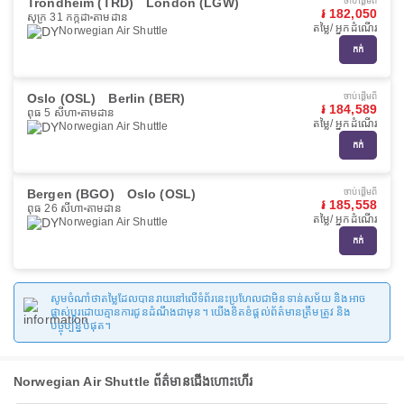
Trondheim (TRD)
London (LGW)
ចាប់ផ្ដើមពី
៛ 182,050
សុក្រ 31 កក្កដា
តាមដាន
តម្លៃ/ អ្នកដំណើរ
Norwegian Air Shuttle
កក់
Oslo (OSL)
Berlin (BER)
ចាប់ផ្ដើមពី
៛ 184,589
ពុធ 5 សីហា
តាមដាន
តម្លៃ/ អ្នកដំណើរ
Norwegian Air Shuttle
កក់
Bergen (BGO)
Oslo (OSL)
ចាប់ផ្ដើមពី
៛ 185,558
ពុធ 26 សីហា
តាមដាន
តម្លៃ/ អ្នកដំណើរ
Norwegian Air Shuttle
កក់
សូមចំណាំថាតម្លៃដែលបានរាយនៅលើទំព័រនេះប្រហែលជាមិនទាន់សម័យ និងអាច
ផ្លាស់ប្តូរដោយគ្មានការជូនដំណឹងជាមុន។ យើងខិតខំផ្តល់ព័ត៌មានត្រឹមត្រូវ និង
បច្ចុប្បន្នបំផុត។
Norwegian Air Shuttle ព័ត៌មានជើងហោះហើរ