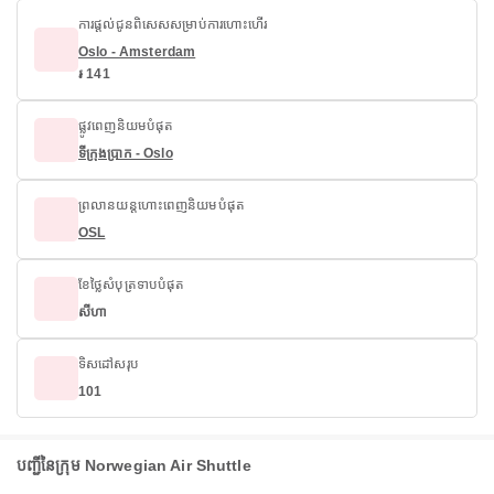
ការផ្តល់ជូនពិសេសសម្រាប់ការហោះហើរ
Oslo - Amsterdam
៛ 141
ផ្លូវពេញនិយមបំផុត
ទីក្រុងប្រាក - Oslo
ព្រលានយន្តហោះពេញនិយមបំផុត
OSL
ខែថ្លៃសំបុត្រទាបបំផុត
សីហា
ទិសដៅសរុប
101
បញ្ជីនៃក្រុម Norwegian Air Shuttle