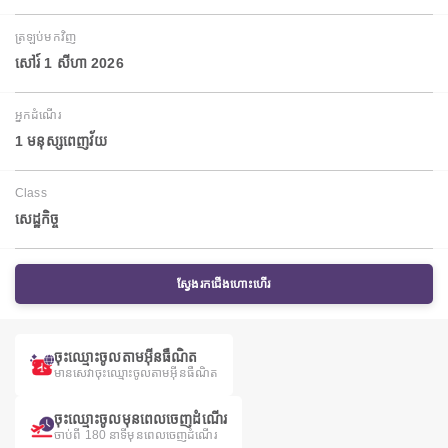
ត្រឡប់មកវិញ
សៅរ៍ 1 សីហា 2026
អ្នកដំណើរ
1 មនុស្សពេញវ័យ
Class
សេដ្ឋកិច្ច
ស្វែងរកជើងហោះហើរ
ចុះឈ្មោះចូលតាមអ៊ីនធឺណិត
មានសេវាចុះឈ្មោះចូលតាមអ៊ីនធឺណិត
ចុះឈ្មោះចូលមុនពេលចេញដំណើរ
ចាប់ពី 180 នាទីមុនពេលចេញដំណើរ