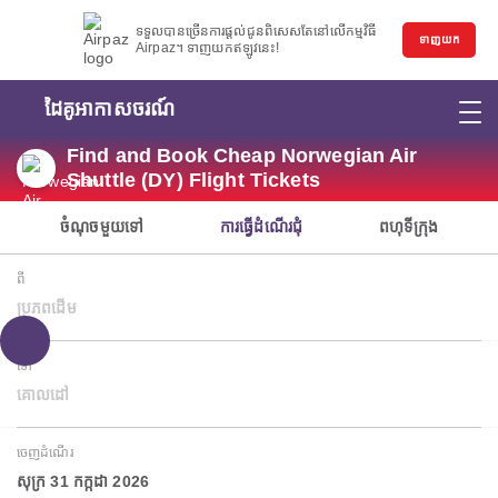
ទទួលបានច្រើនការផ្តល់ជូនពិសេសតែនៅលើកម្មវិធី
ទាញយក
Airpaz។ ទាញយកឥឡូវនេះ!
ដៃគូអាកាសចរណ៍
Find and Book Cheap Norwegian Air
Shuttle (DY) Flight Tickets
ចំណុចមួយទៅ
ការធ្វើដំណើរជុំ
ពហុទីក្រុង
ពី
ប្រភពដើម
ទៅ
គោលដៅ
ចេញដំណើរ
សុក្រ 31 កក្កដា 2026