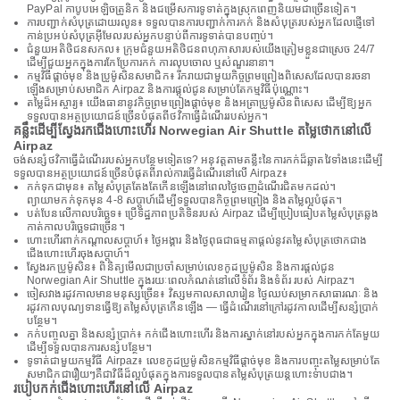
PayPal កាបូបអេឡិចត្រូនិក និងជម្រើសការទូទាត់ក្នុងស្រុកពេញនិយមជាច្រើនទៀត។
ការបញ្ជាក់សំបុត្រដោយរលូន៖ ទទួលបានការបញ្ជាក់ការកក់ និងសំបុត្ររបស់អ្នកដែលផ្ញើទៅ
កាន់ប្រអប់សំបុត្រអ៊ីមែលរបស់អ្នកបន្ទាប់ពីការទូទាត់បានបញ្ចប់។
ជំនួយអតិថិជនសកល៖ ក្រុមជំនួយអតិថិជនពហុភាសារបស់យើងត្រៀមខ្លួនជាស្រេច 24/7
ដើម្បីជួយអ្នកក្នុងការកែប្រែការកក់ ការលុបចោល ឬសំណួរនានា។
កម្មវិធីផ្តាច់មុខ និងប្រូម៉ូសិនសមាជិក៖ រីករាយជាមួយកិច្ចព្រមព្រៀងពិសេសដែលបានរចនា
ឡើងសម្រាប់សមាជិក Airpaz និងការផ្តល់ជូនសម្រាប់តែកម្មវិធីប៉ុណ្ណោះ។
តម្លៃដ៏អស្ចារ្យ៖ យើងធានានូវកិច្ចព្រមព្រៀងផ្តាច់មុខ និងអត្រាប្រូម៉ូសិនពិសេស ដើម្បីឱ្យអ្នក
ទទួលបានអត្ថប្រយោជន៍ច្រើនបំផុតពីថវិកាធ្វើដំណើររបស់អ្នក។
គន្លឹះដើម្បីស្វែងរកជើងហោះហើរ Norwegian Air Shuttle តម្លៃថោកនៅលើ
Airpaz
ចង់សន្សំថវិកាធ្វើដំណើររបស់អ្នកបន្ថែមទៀតទេ? អនុវត្តតាមគន្លឹះនៃការកក់ដ៏ឆ្លាតវៃទាំងនេះដើម្បី
ទទួលបានអត្ថប្រយោជន៍ច្រើនបំផុតពីរាល់ការធ្វើដំណើរនៅលើ Airpaz៖
កក់ទុកជាមុន៖ តម្លៃសំបុត្រតែងតែកើនឡើងនៅពេលថ្ងៃចេញដំណើរជិតមកដល់។
ព្យាយាមកក់ទុកមុន 4-8 សប្តាហ៍ដើម្បីទទួលបានកិច្ចព្រមព្រៀង និងតម្លៃល្អបំផុត។
បត់បែនលើកាលបរិច្ឆេទ៖ ប្រើទិដ្ឋភាពប្រតិទិនរបស់ Airpaz ដើម្បីប្រៀបធៀបតម្លៃសំបុត្រឆ្លង
កាត់កាលបរិច្ឆេទជាច្រើន។
ហោះហើរពាក់កណ្តាលសប្តាហ៍៖ ថ្ងៃអង្គារ និងថ្ងៃពុធជាធម្មតាផ្តល់នូវតម្លៃសំបុត្រថោកជាង
ជើងហោះហើរចុងសប្តាហ៍។
ស្វែងរកប្រូម៉ូសិន៖ ពិនិត្យមើលជាប្រចាំសម្រាប់លេខកូដប្រូម៉ូសិន និងការផ្តល់ជូន
Norwegian Air Shuttle ក្នុងរយៈពេលកំណត់នៅលើទំព័រ និងទំព័រ របស់ Airpaz។
ចៀសវាងរដូវកាលមានមនុស្សច្រើន៖ វិស្សមកាលសាលារៀន ថ្ងៃឈប់សម្រាកសាធារណៈ និង
រដូវកាលបុណ្យទានធ្វើឱ្យតម្លៃសំបុត្រកើនឡើង — ធ្វើដំណើរនៅក្រៅរដូវកាលដើម្បីសន្សំប្រាក់
បន្ថែម។
កក់បញ្ចូលគ្នា និងសន្សំប្រាក់៖ កក់ជើងហោះហើរ និងការស្នាក់នៅរបស់អ្នកក្នុងការកក់តែមួយ
ដើម្បីទទួលបានការសន្សំបន្ថែម។
ទូទាត់ជាមួយកម្មវិធី Airpaz៖ លេខកូដប្រូម៉ូសិនកម្មវិធីផ្តាច់មុខ និងការបញ្ចុះតម្លៃសម្រាប់តែ
សមាជិកជារឿយៗគឺជាវិធីដ៏ល្អបំផុតក្នុងការទទួលបានតម្លៃសំបុត្រយន្តហោះទាបជាង។
របៀបកក់ជើងហោះហើរនៅលើ Airpaz