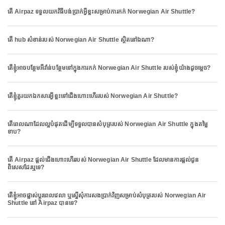
តើ Airpaz ទទួលយកវិធីបង់ប្រាក់អ្វីខ្លះសម្រាប់ការកក់ Norwegian Air Shuttle?
តើ hub សំខាន់របស់ Norwegian Air Shuttle ស្ថិតនៅឯណា?
តើខ្ញុំអាចបន្ថែមអីវ៉ាន់បន្ថែមទៅក្នុងការកក់ Norwegian Air Shuttle របស់ខ្ញុំយ៉ាងដូចម្តេច?
តើខ្ញុំគួរយកឯកសារអ្វីខ្លះទៅជើងហោះហើររបស់ Norwegian Air Shuttle?
តើពេលណាដែលល្អបំផុតដើម្បីទទួលបានសំបុត្ររបស់ Norwegian Air Shuttle ក្នុងតម្លៃ
ទាប?
តើ Airpaz ផ្តល់ជើងហោះហើររបស់ Norwegian Air Shuttle ដែលមានការផ្តល់ជូន
ពិសេសដែរឬទេ?
តើខ្ញុំអាចផ្លាស់ប្តូរពេលវេលា ឬស្នើសុំការសងប្រាក់វិញសម្រាប់សំបុត្ររបស់ Norwegian Air
Shuttle នៅ Airpaz បានទេ?