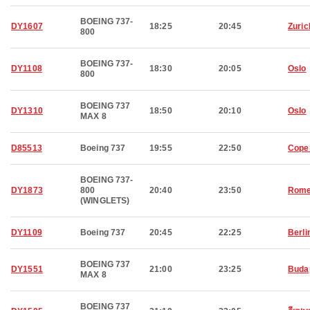
BOEING 737-
DY1607
18:25
20:45
Zuric
800
BOEING 737-
DY1108
18:30
20:05
Oslo
800
BOEING 737
DY1310
18:50
20:10
Oslo
MAX 8
D85513
Boeing 737
19:55
22:50
Cope
BOEING 737-
DY1873
800
20:40
23:50
Rom
(WINGLETS)
DY1109
Boeing 737
20:45
22:25
Berli
BOEING 737
DY1551
21:00
23:25
Buda
MAX 8
BOEING 737