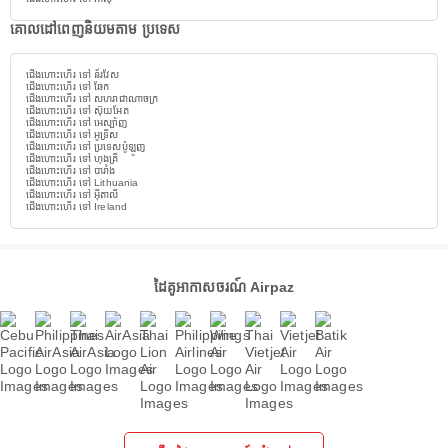
គោលដៅពេញនិយមតាម ប្រទេស
ជើងហោះហើរ ទៅ ន័រវែស
ជើងហោះហើរ ទៅ ឆែក
ជើងហោះហើរ ទៅ សហរាជាណាចក្រ
ជើងហោះហើរ ទៅ ស៊ុយអែត
ជើងហោះហើរ ទៅ អេស្ប៉ាញ
ជើងហោះហើរ ទៅ អូទ្រីស
ជើងហោះហើរ ទៅ ប្រទេសប៉ូឡូញ
ជើងហោះហើរ ទៅ ហុងគ្រី
ជើងហោះហើរ ទៅ បារាំង
ជើងហោះហើរ ទៅ Lithuania
ជើងហោះហើរ ទៅ អ៊ីតាលី
ជើងហោះហើរ ទៅ Ireland
ដៃគូអាកាសចរណ៍ Airpaz