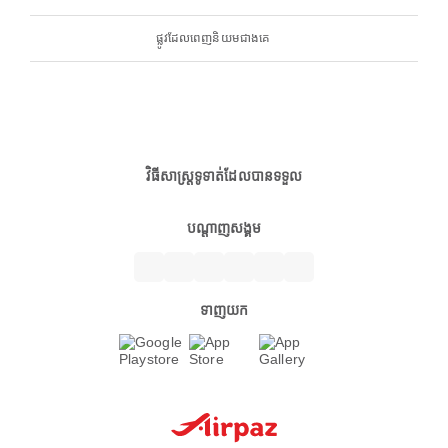
ផ្លូវដែលពេញនិយមជាងគេ
វិធីសាស្ត្រទូទាត់ដែលបានទទួល
បណ្តាញសង្គម
ទាញយក