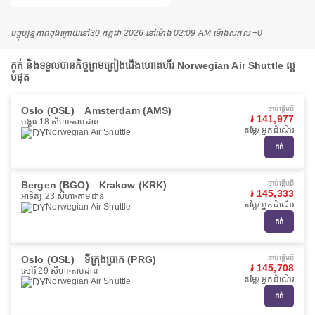
បច្ចុប្បន្នភាពចុងក្រោយនៅ
30 កក្កដា 2026 នៅ​ម៉ោង 02:09 AM ម៉ោង​សកល +0
កក់ និងទទួលបានកិច្ចព្រមព្រៀងជើងហោះហើរ Norwegian Air Shuttle ល្អ
បំផុត
Oslo (OSL)
Amsterdam (AMS)
ចាប់ផ្ដើមពី
៛ 141,977
អង្គារ 18 សីហា
តាមដាន
តម្លៃ/ អ្នកដំណើរ
Norwegian Air Shuttle
កក់
Bergen (BGO)
Krakow (KRK)
ចាប់ផ្ដើមពី
៛ 145,333
អាទិត្យ 23 សីហា
តាមដាន
តម្លៃ/ អ្នកដំណើរ
Norwegian Air Shuttle
កក់
Oslo (OSL)
ទីក្រុងប្រាក (PRG)
ចាប់ផ្ដើមពី
៛ 145,708
សៅរ៍ 29 សីហា
តាមដាន
តម្លៃ/ អ្នកដំណើរ
Norwegian Air Shuttle
កក់