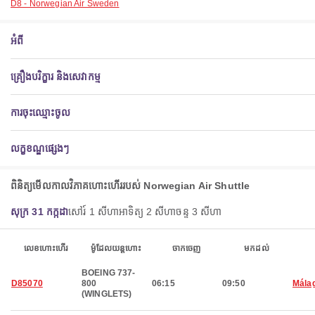
D8 - Norwegian Air Sweden
អំពី
គ្រឿងបរិក្ខារ និងសេវាកម្ម
ការចុះឈ្មោះចូល
លក្ខខណ្ឌផ្សេងៗ
ពិនិត្យ​មើល​កាលវិភាគ​ហោះហើរ​របស់ Norwegian Air Shuttle
សុក្រ 31 កក្កដា
សៅរ៍ 1 សីហា
អាទិត្យ 2 សីហា
ចន្ទ 3 សីហា
លេខហោះហើរ
ម៉ូដែលយន្តហោះ
ចាកចេញ
មកដល់
BOEING 737-
D85070
800
06:15
09:50
Mála
(WINGLETS)