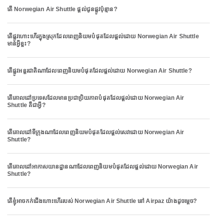
តើ Norwegian Air Shuttle ផ្តល់ជូនផ្លូវប៉ុន្មាន?
តើផ្លូវហោះហើរក្នុងស្រុកដែលពេញនិយមបំផុតដែលផ្តល់ដោយ Norwegian Air Shuttle
មានអ្វីខ្លះ?
តើផ្លូវអន្តរជាតិណាដែលពេញនិយមបំផុតដែលផ្តល់ដោយ Norwegian Air Shuttle?
តើគោលដៅប្រទេសដែលមានប្រជាប្រិយភាពបំផុតដែលផ្តល់ដោយ Norwegian Air
Shuttle គឺជាអ្វី?
តើគោលដៅទីក្រុងណាដែលពេញនិយមបំផុតដែលផ្តល់សេវាដោយ Norwegian Air
Shuttle?
តើគោលដៅអាកាសយានដ្ឋានណាដែលពេញនិយមបំផុតដែលផ្តល់ដោយ Norwegian Air
Shuttle?
តើខ្ញុំអាចកក់ជើងហោះហើររបស់ Norwegian Air Shuttle នៅ Airpaz យ៉ាងដូចម្តេច?