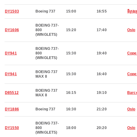
DY1503
Boeing 737
15:00
16:55
ទីក្រុង
BOEING 737-
DY1606
800
15:20
17:40
Oslo
(WINGLETS)
BOEING 737-
DY941
800
15:30
19:40
Cope
(WINGLETS)
BOEING 737
DY941
15:30
16:40
Cope
MAX 8
BOEING 737
D85512
16:15
19:10
Barc
MAX 8
DY1886
Boeing 737
16:30
21:20
Oslo
BOEING 737-
DY1550
800
18:00
20:20
Oslo
(WINGLETS)