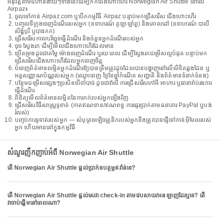
អនុវត្តតាមជំហានងាយៗទាំងនេះដើម្បីកក់ជើងហោះហើរ Norwegian Air Shuttle នៅលើ
Airpaz៖
ចូលទៅកាន់ Airpaz.com ឬបើកកម្មវិធី Airpaz បន្ទាប់មកជ្រើសរើស ជើងហោះហើរ
បញ្ចូលទីក្រុងចេញដំណើររបស់អ្នក (ឧទាហរណ៍ គូឡាឡាំពួ) និងគោលដៅ (ឧទាហរណ៍ បាលី
សិង្ហបុរី ឬបាងកក)
ជ្រើសរើសកាលបរិច្ឆេទធ្វើដំណើរ និងចំនួនអ្នកដំណើររបស់អ្នក
ចុច ស្វែងរក ដើម្បីមើលជើងហោះហើរដែលមាន
ប្រើតម្រងដូចជាតម្លៃ ម៉ោងចេញដំណើរ ឬរយៈពេល ដើម្បីស្វែងរកជម្រើសល្អបំផុត បន្ទាប់មក
ជ្រើសរើសជើងហោះហើរដែលអ្នកពេញចិត្ត
បំពេញព័ត៌មានលម្អិតអ្នកដំណើរឱ្យបានត្រឹមត្រូវដូចដែលបានបង្ហាញនៅលើលិខិតឆ្លងដែន ឬ
អត្តសញ្ញាណប័ណ្ណរបស់អ្នក (ឈ្មោះពេញ ថ្ងៃខែឆ្នាំកំណើត សញ្ជាតិ និងព័ត៌មានទំនាក់ទំនង)
បន្ថែមជម្រើសផ្សេងៗប្រសិនបើចាំបាច់ ដូចជាវ៉ាលី ការជ្រើសរើសកៅអី អាហារ ឬធានារ៉ាប់រងការ
ធ្វើដំណើរ
ពិនិត្យមើលព័ត៌មានលម្អិតនៃការកក់របស់អ្នកឡើងវិញ
ជ្រើសរើសវិធីសាស្រ្តទូទាត់ (កាតឥណទាន/ឥណពន្ធ ការផ្ទេរប្រាក់តាមធនាគារ PayPal ឬបង់
រំលស់)
បញ្ចប់ការទូទាត់របស់អ្នក — សំបុត្រអេឡិចត្រូនិករបស់អ្នកនឹងត្រូវបានផ្ញើទៅកាន់អ៊ីមែលរបស់
អ្នក ហើយមាននៅក្នុងកម្មវិធី
សំណួរញឹកញាប់អំពី Norwegian Air Shuttle
តើ Norwegian Air Shuttle ផ្តល់ប្រាក់ឧបត្ថម្ភឥវ៉ាន់ទេ?
តើ Norwegian Air Shuttle ផ្តល់សេវា check-in តាមវេបសាយ/អនឡាញដែរឬទេ? តើ
វាចាប់ផ្តើមនៅពេលណា?