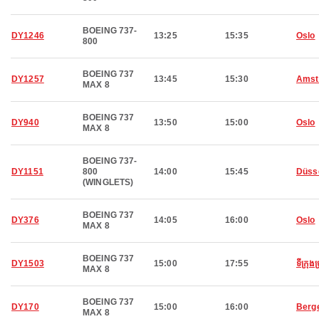
BOEING 737-
DY1246
13:25
15:35
Oslo
800
BOEING 737
DY1257
13:45
15:30
Amst
MAX 8
BOEING 737
DY940
13:50
15:00
Oslo
MAX 8
BOEING 737-
DY1151
800
14:00
15:45
Düss
(WINGLETS)
BOEING 737
DY376
14:05
16:00
Oslo
MAX 8
BOEING 737
DY1503
15:00
17:55
ទីក្រុង
MAX 8
BOEING 737
DY170
15:00
16:00
Berg
MAX 8