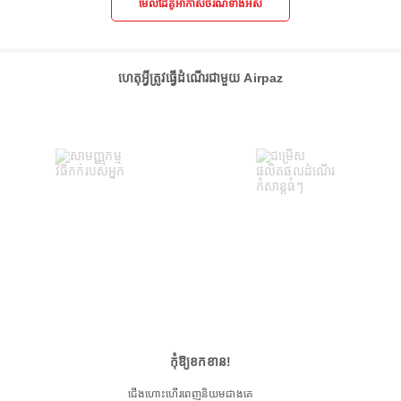
មើលដៃគូអាកាសចរណ៍ទាំងអស់
ហេតុអ្វីត្រូវធ្វើដំណើរជាមួយ Airpaz
កុំឱ្យខកខាន!
ជើងហោះហើរពេញនិយមជាងគេ