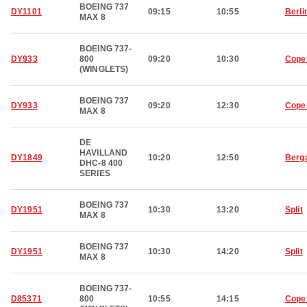
BOEING 737
DY1101
09:15
10:55
Berli
MAX 8
BOEING 737-
DY933
800
09:20
10:30
Cope
(WINGLETS)
BOEING 737
DY933
09:20
12:30
Cope
MAX 8
DE
HAVILLAND
DY1849
10:20
12:50
Berg
DHC-8 400
SERIES
BOEING 737
DY1951
10:30
13:20
Split
MAX 8
BOEING 737
DY1951
10:30
14:20
Split
MAX 8
BOEING 737-
D85371
800
10:55
14:15
Cope