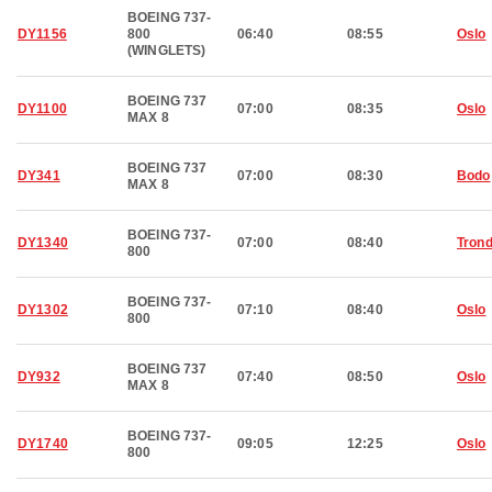
BOEING 737-
DY1156
800
06:40
08:55
Oslo
(WINGLETS)
BOEING 737
DY1100
07:00
08:35
Oslo
MAX 8
BOEING 737
DY341
07:00
08:30
Bodo
MAX 8
BOEING 737-
DY1340
07:00
08:40
Tron
800
BOEING 737-
DY1302
07:10
08:40
Oslo
800
BOEING 737
DY932
07:40
08:50
Oslo
MAX 8
BOEING 737-
DY1740
09:05
12:25
Oslo
800