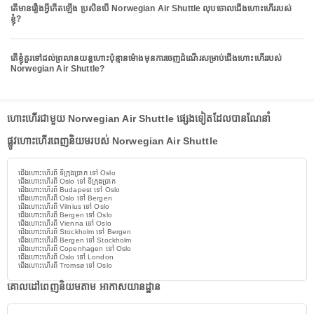
តើមានរឿងអ្វីកើតឡើង ប្រសិនបើ Norwegian Air Shuttle លុបចោលជើងហោះហើររបស់
ខ្ញុំ?
តើខ្ញុំគួរទៅដល់ព្រលានយន្តហោះប៉ុន្មានម៉ោងមុនការចេញដំណើរសម្រាប់ជើងហោះហើររបស់
Norwegian Air Shuttle?
ហោះហើរជាមួយ Norwegian Air Shuttle ផ្សេងទៀតដែលបានណែនាំ
ផ្លូវហោះហើរពេញនិយមរបស់ Norwegian Air Shuttle
ជើងហោះហើរពី ទីក្រុងប្រាក ទៅ Oslo
ជើងហោះហើរពី Oslo ទៅ ទីក្រុងប្រាក
ជើងហោះហើរពី Budapest ទៅ Oslo
ជើងហោះហើរពី Oslo ទៅ Bergen
ជើងហោះហើរពី Vilnius ទៅ Oslo
ជើងហោះហើរពី Bergen ទៅ Oslo
ជើងហោះហើរពី Vienna ទៅ Oslo
ជើងហោះហើរពី Stockholm ទៅ Bergen
ជើងហោះហើរពី Bergen ទៅ Stockholm
ជើងហោះហើរពី Copenhagen ទៅ Oslo
ជើងហោះហើរពី Oslo ទៅ London
ជើងហោះហើរពី Tromsø ទៅ Oslo
គោលដៅពេញនិយមតាម អាកាសយានដ្ឋាន