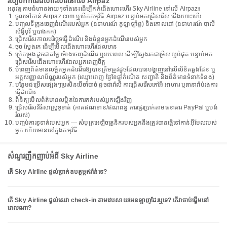
របៀបកក់ជើងហោះហើរនៅលើ Airpaz
អនុវត្តតាមជំហានងាយៗទាំងនេះដើម្បីកក់ជើងហោះហើរ Sky Airline នៅលើ Airpaz៖
ចូលទៅកាន់ Airpaz.com ឬបើកកម្មវិធី Airpaz បន្ទាប់មកជ្រើសរើស ជើងហោះហើរ
បញ្ចូលទីក្រុងចេញដំណើររបស់អ្នក (ឧទាហរណ៍ គូឡាឡាំពួ) និងគោលដៅ (ឧទាហរណ៍ បាលី
សិង្ហបុរី ឬបាងកក)
ជ្រើសរើសកាលបរិច្ឆេទធ្វើដំណើរ និងចំនួនអ្នកដំណើររបស់អ្នក
ចុច ស្វែងរក ដើម្បីមើលជើងហោះហើរដែលមាន
ប្រើតម្រងដូចជាតម្លៃ ម៉ោងចេញដំណើរ ឬរយៈពេល ដើម្បីស្វែងរកជម្រើសល្អបំផុត បន្ទាប់មក
ជ្រើសរើសជើងហោះហើរដែលអ្នកពេញចិត្ត
បំពេញព័ត៌មានលម្អិតអ្នកដំណើរឱ្យបានត្រឹមត្រូវដូចដែលបានបង្ហាញនៅលើលិខិតឆ្លងដែន ឬ
អត្តសញ្ញាណប័ណ្ណរបស់អ្នក (ឈ្មោះពេញ ថ្ងៃខែឆ្នាំកំណើត សញ្ជាតិ និងព័ត៌មានទំនាក់ទំនង)
បន្ថែមជម្រើសផ្សេងៗប្រសិនបើចាំបាច់ ដូចជាវ៉ាលី ការជ្រើសរើសកៅអី អាហារ ឬធានារ៉ាប់រងការ
ធ្វើដំណើរ
ពិនិត្យមើលព័ត៌មានលម្អិតនៃការកក់របស់អ្នកឡើងវិញ
ជ្រើសរើសវិធីសាស្រ្តទូទាត់ (កាតឥណទាន/ឥណពន្ធ ការផ្ទេរប្រាក់តាមធនាគារ PayPal ឬបង់
រំលស់)
បញ្ចប់ការទូទាត់របស់អ្នក — សំបុត្រអេឡិចត្រូនិករបស់អ្នកនឹងត្រូវបានផ្ញើទៅកាន់អ៊ីមែលរបស់
អ្នក ហើយមាននៅក្នុងកម្មវិធី
សំណួរញឹកញាប់អំពី Sky Airline
តើ Sky Airline ផ្តល់ប្រាក់ឧបត្ថម្ភឥវ៉ាន់ទេ?
តើ Sky Airline ផ្តល់សេវា check-in តាមវេបសាយ/អនឡាញដែរឬទេ? តើវាចាប់ផ្តើមនៅ
ពេលណា?