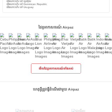
ជើងហោះហើរ ទៅ ប្រេស៊ីល
ជើងហោះហើរ ទៅ Dominican Republic
ជើងហោះហើរ ទៅ Uruguay
ដៃគូអាកាសចរណ៍ Airpaz
មើលដៃគូអាកាសចរណ៍ទាំងអស់
ហេតុអ្វីត្រូវធ្វើដំណើរជាមួយ Airpaz