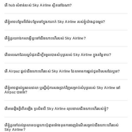
តើ hub សំខាន់របស់ Sky Airline ស្ថិតនៅឯណា?
តើខ្ញុំអាចបន្ថែមអីវ៉ាន់បន្ថែមទៅក្នុងការកក់ Sky Airline របស់ខ្ញុំយ៉ាងដូចម្តេច?
តើខ្ញុំគួរយកឯកសារអ្វីខ្លះទៅជើងហោះហើររបស់ Sky Airline?
តើពេលណាដែលល្អបំផុតដើម្បីទទួលបានសំបុត្ររបស់ Sky Airline ក្នុងតម្លៃទាប?
តើ Airpaz ផ្តល់ជើងហោះហើររបស់ Sky Airline ដែលមានការផ្តល់ជូនពិសេសដែរឬទេ?
តើខ្ញុំអាចផ្លាស់ប្តូរពេលវេលា ឬស្នើសុំការសងប្រាក់វិញសម្រាប់សំបុត្ររបស់ Sky Airline នៅ
Airpaz បានទេ?
តើមានរឿងអ្វីកើតឡើង ប្រសិនបើ Sky Airline លុបចោលជើងហោះហើររបស់ខ្ញុំ?
តើខ្ញុំគួរទៅដល់ព្រលានយន្តហោះប៉ុន្មានម៉ោងមុនការចេញដំណើរសម្រាប់ជើងហោះហើររបស់
Sky Airline?