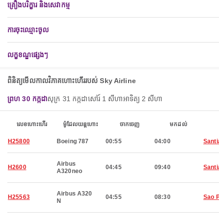
គ្រឿងបរិក្ខារ និងសេវាកម្ម
ការចុះឈ្មោះចូល
លក្ខខណ្ឌផ្សេងៗ
ពិនិត្យ​មើល​កាលវិភាគ​ហោះហើរ​របស់ Sky Airline
ព្រហ 30 កក្កដា
សុក្រ 31 កក្កដា
សៅរ៍ 1 សីហា
អាទិត្យ 2 សីហា
លេខហោះហើរ
ម៉ូដែលយន្តហោះ
ចាកចេញ
មកដល់
H25800
Boeing 787
00:55
04:00
Santi
Airbus
H2600
04:45
09:40
Santi
A320neo
Airbus A320
H25563
04:55
08:30
Sao 
N