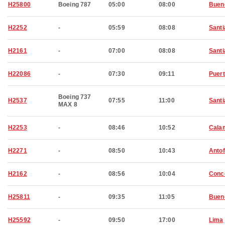
H25800
Boeing 787
05:00
08:00
Buen
H2252
-
05:59
08:08
Santi
H2161
-
07:00
08:08
Santi
H22086
-
07:30
09:11
Puert
Boeing 737
H2537
07:55
11:00
Santi
MAX 8
H2253
-
08:46
10:52
Cala
H2271
-
08:50
10:43
Anto
H2162
-
08:56
10:04
Conc
H25811
-
09:35
11:05
Buen
H25592
-
09:50
17:00
Lima