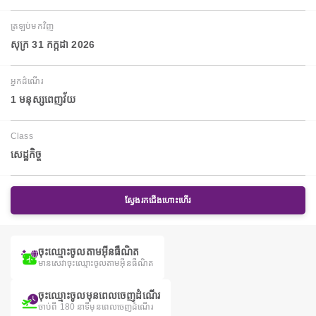
ត្រឡប់មកវិញ
សុក្រ 31 កក្កដា 2026
អ្នកដំណើរ
1 មនុស្សពេញវ័យ
Class
សេដ្ឋកិច្ច
ស្វែងរកជើងហោះហើរ
ចុះឈ្មោះចូលតាមអ៊ីនធឺណិត
មានសេវាចុះឈ្មោះចូលតាមអ៊ីនធឺណិត
ចុះឈ្មោះចូលមុនពេលចេញដំណើរ
ចាប់ពី 180 នាទីមុនពេលចេញដំណើរ