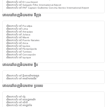
ជើងហោះហើរ ទៅ El Loa Airport
ជើងហោះហើរ ទៅ Salgado Filho International Airport
ជើងហោះហើរ ទៅ PAF Captain Guillermo Concha Iberico International Airport
គោលដៅពេញនិយមតាម ទីក្រុង
ជើងហោះហើរ ទៅ Pucallpa
ជើងហោះហើរ ទៅ Lima
ជើងហោះហើរ ទៅ Arequipa
ជើងហោះហើរ ទៅ Juliaca
ជើងហោះហើរ ទៅ Miami
ជើងហោះហើរ ទៅ Puerto Natales
ជើងហោះហើរ ទៅ Arica
ជើងហោះហើរ ទៅ Iquitos
ជើងហោះហើរ ទៅ Florianópolis
ជើងហោះហើរ ទៅ Tumbes
ជើងហោះហើរ ទៅ Concepción
ជើងហោះហើរ ទៅ Iquique
គោលដៅពេញនិយមតាម ទ្វីប
ជើងហោះហើរ ទៅ ទ្វីបអាមេរិកខាងត្បូង
ជើងហោះហើរ ទៅ អាមេរិកខាងជើង
គោលដៅពេញនិយមតាម ប្រទេស
ជើងហោះហើរ ទៅ ប៉េរូ
ជើងហោះហើរ ទៅ សហរដ្ឋអាមេរិក
ជើងហោះហើរ ទៅ ឈីលី
ជើងហោះហើរ ទៅ អាហ្សង់ទីន