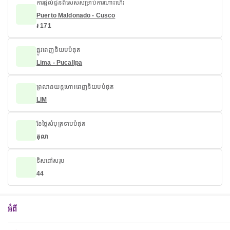
ការផ្តល់ជូនពិសេសសម្រាប់ការហោះហើរ
Puerto Maldonado - Cusco
៛ 171
ផ្លូវពេញនិយមបំផុត
Lima - Pucallpa
ព្រលានយន្តហោះពេញនិយមបំផុត
LIM
ខែថ្លៃសំបុត្រទាបបំផុត
តុលា
ទិសដៅសរុប
44
អំពី