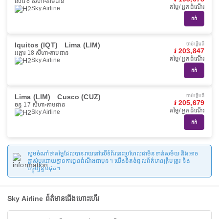
សៅរ៍ 8 សីហា
តាមដាន
តម្លៃ/ អ្នកដំណើរ
Sky Airline
កក់
Iquitos (IQT)
Lima (LIM)
ចាប់ផ្ដើមពី
៛ 203,847
អង្គារ 18 សីហា
តាមដាន
តម្លៃ/ អ្នកដំណើរ
Sky Airline
កក់
Lima (LIM)
Cusco (CUZ)
ចាប់ផ្ដើមពី
៛ 205,679
ចន្ទ 17 សីហា
តាមដាន
តម្លៃ/ អ្នកដំណើរ
Sky Airline
កក់
សូមចំណាំថាតម្លៃដែលបានរាយនៅលើទំព័រនេះប្រហែលជាមិនទាន់សម័យ និងអាច
ផ្លាស់ប្តូរដោយគ្មានការជូនដំណឹងជាមុន។ យើងខិតខំផ្តល់ព័ត៌មានត្រឹមត្រូវ និង
បច្ចុប្បន្នបំផុត។
Sky Airline ព័ត៌មានជើងហោះហើរ