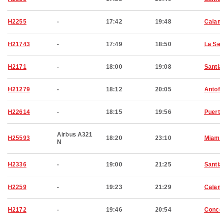
H2255
-
17:42
19:48
Cala
H21743
-
17:49
18:50
La S
H2171
-
18:00
19:08
Santi
H21279
-
18:12
20:05
Anto
H22614
-
18:15
19:56
Puert
Airbus A321
H25593
18:20
23:10
Miam
N
H2336
-
19:00
21:25
Santi
H2259
-
19:23
21:29
Cala
H2172
-
19:46
20:54
Conc