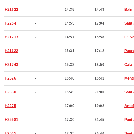
H21622
-
14:35
14:43
Balm
H2254
-
14:55
17:04
Santi
H21713
-
14:57
15:58
La S
H21622
-
15:31
17:12
Puert
H21743
-
15:32
18:50
Cala
H2526
-
15:40
15:41
Mend
H2630
-
15:45
20:00
Santi
H2275
-
17:09
19:02
Anto
H25581
-
17:30
21:45
Punt
H2535
-
17:35
20:40
Santi