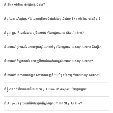
តើ Sky Airline ផ្តល់ជូនផ្លូវប៉ុន្មាន?
តើផ្លូវហោះហើរក្នុងស្រុកដែលពេញនិយមបំផុតដែលផ្តល់ដោយ Sky Airline មានអ្វីខ្លះ?
តើផ្លូវអន្តរជាតិណាដែលពេញនិយមបំផុតដែលផ្តល់ដោយ Sky Airline?
តើគោលដៅប្រទេសដែលមានប្រជាប្រិយភាពបំផុតដែលផ្តល់ដោយ Sky Airline គឺជាអ្វី?
តើគោលដៅទីក្រុងណាដែលពេញនិយមបំផុតដែលផ្តល់សេវាដោយ Sky Airline?
តើគោលដៅអាកាសយានដ្ឋានណាដែលពេញនិយមបំផុតដែលផ្តល់ដោយ Sky Airline?
តើខ្ញុំអាចកក់ជើងហោះហើររបស់ Sky Airline នៅ Airpaz យ៉ាងដូចម្តេច?
តើ Airpaz ទទួលយកវិធីបង់ប្រាក់អ្វីខ្លះសម្រាប់ការកក់ Sky Airline?