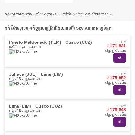
បច្ចុប្បន្នភាពចុងក្រោយនៅ
29 កក្កដា 2026 នៅ​ម៉ោង 03:38 AM ម៉ោង​សកល +0
កក់ និងទទួលបានកិច្ចព្រមព្រៀងជើងហោះហើរ Sky Airline ល្អបំផុត
Puerto Maldonado (PEM)
Cusco (CUZ)
ចាប់ផ្ដើមពី
៛ 171,831
សៅរ៍ 10 តុលា
តាមដាន
តម្លៃ/ អ្នកដំណើរ
Sky Airline
កក់
Juliaca (JUL)
Lima (LIM)
ចាប់ផ្ដើមពី
៛ 175,952
អង្គារ 15 កញ្ញា
តាមដាន
តម្លៃ/ អ្នកដំណើរ
Sky Airline
កក់
Lima (LIM)
Cusco (CUZ)
ចាប់ផ្ដើមពី
៛ 176,643
អង្គារ 15 កញ្ញា
តាមដាន
តម្លៃ/ អ្នកដំណើរ
Sky Airline
កក់