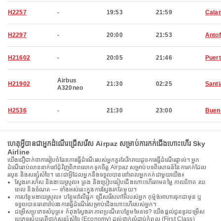
H2257
-
19:53
21:59
Cala
H2297
-
20:00
21:53
Anto
H21602
-
20:05
21:46
Puert
Airbus
H21902
21:30
02:25
Santi
A320neo
H2536
-
21:30
23:00
Buen
ហេតុអ្វីបានជាអ្នកដំណើរជ្រើសរើស Airpaz សម្រាប់ការកក់ជើងហោះហើរ Sky
Airline
យើងជឿជាក់ថាការរៀបចំផែនការធ្វើដំណើររបស់អ្នកគួរតែរីករាយដូចការធ្វើដំណើរផ្ទាល់។ អ្នក
ដំណើររាប់លាននាក់នៅជុំវិញពិភពលោកទុកចិត្ត Airpaz សម្រាប់បទពិសោធន៍នៃការកក់ដែល
រលូន និងសន្សំសំចៃ។ នេះជាអ្វីដែលអ្នកនឹងទទួលបាននៅពេលអ្នកកក់ជាមួយយើង៖
ស្វែងរករហ័ស និងងាយស្រួល៖ ត្រង និងប្រៀបធៀបជើងហោះហើរតាមតម្លៃ កាលវិភាគ រយៈ
ពេល និងចំណត — ទាំងអស់នេះក្នុងការស្វែងរកតែមួយ។
ការបន្ថែមងាយស្រួល៖ បន្ថែមវ៉ាលីផ្ទុក ជ្រើសរើសកៅអីរបស់អ្នក កុម្ម៉ង់អាហារទុកជាមុន ឬ
ទទួលបានធានារ៉ាប់រងការធ្វើដំណើរសម្រាប់ជើងហោះហើររបស់អ្នក។
ជម្រើសប្រភេទសំបុត្រ៖ កំពុងស្វែងរកភាពប្រណីតបន្ថែមមែនទេ? យើងផ្តល់ជូននូវជម្រើស
ប្រភេទសំបុត្រពីថ្នាក់សន្សំសំចៃ (Economy) ដល់ថ្នាក់លំដាប់កំពូល (First Class)