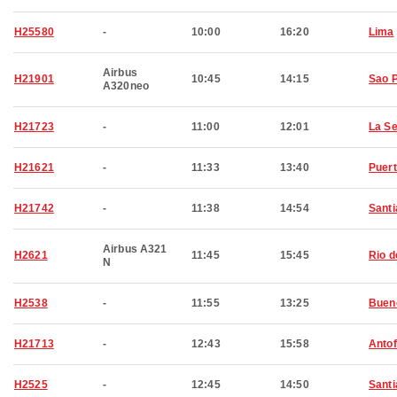
H25580
-
10:00
16:20
Lima
Airbus
H21901
10:45
14:15
Sao 
A320neo
H21723
-
11:00
12:01
La S
H21621
-
11:33
13:40
Puert
H21742
-
11:38
14:54
Santi
Airbus A321
H2621
11:45
15:45
Rio d
N
H2538
-
11:55
13:25
Buen
H21713
-
12:43
15:58
Anto
H2525
-
12:45
14:50
Santi