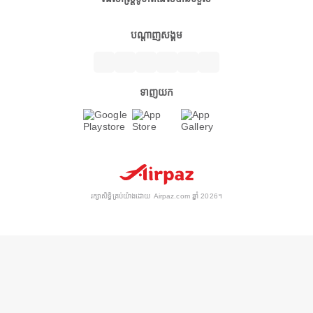
បណ្តាញសង្គម
ទាញយក
រក្សាសិទ្ធិគ្រប់យ៉ាងដោយ Airpaz.com ឆ្នាំ 2026។