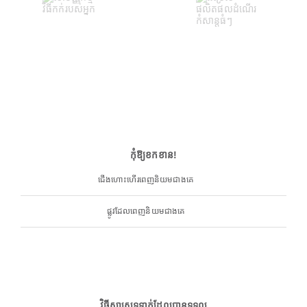
កុំឱ្យខកខាន!
ជើងហោះហើរពេញនិយមជាងគេ
ផ្លូវដែលពេញនិយមជាងគេ
វិធីសាស្ត្រទូទាត់ដែលបានទទួល