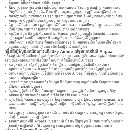
សម្រាប់បទពិសោធន៍ហោះហើរដ៏អស្ចារ្យ។
វិធីសាស្រ្តទូទាត់ច្រើនយ៉ាង៖ ជ្រើសរើសពីកាតឥណទាន/ឥណពន្ធ ការផ្ទេរប្រាក់តាមធនាគារ
PayPal កាបូបអេឡិចត្រូនិក និងជម្រើសការទូទាត់ក្នុងស្រុកពេញនិយមជាច្រើនទៀត។
ការបញ្ជាក់សំបុត្រដោយរលូន៖ ទទួលបានការបញ្ជាក់ការកក់ និងសំបុត្ររបស់អ្នកដែលផ្ញើទៅ
កាន់ប្រអប់សំបុត្រអ៊ីមែលរបស់អ្នកបន្ទាប់ពីការទូទាត់បានបញ្ចប់។
ជំនួយអតិថិជនសកល៖ ក្រុមជំនួយអតិថិជនពហុភាសារបស់យើងត្រៀមខ្លួនជាស្រេច 24/7
ដើម្បីជួយអ្នកក្នុងការកែប្រែការកក់ ការលុបចោល ឬសំណួរនានា។
កម្មវិធីផ្តាច់មុខ និងប្រូម៉ូសិនសមាជិក៖ រីករាយជាមួយកិច្ចព្រមព្រៀងពិសេសដែលបានរចនា
ឡើងសម្រាប់សមាជិក Airpaz និងការផ្តល់ជូនសម្រាប់តែកម្មវិធីប៉ុណ្ណោះ។
តម្លៃដ៏អស្ចារ្យ៖ យើងធានានូវកិច្ចព្រមព្រៀងផ្តាច់មុខ និងអត្រាប្រូម៉ូសិនពិសេស ដើម្បីឱ្យអ្នក
ទទួលបានអត្ថប្រយោជន៍ច្រើនបំផុតពីថវិកាធ្វើដំណើររបស់អ្នក។
គន្លឹះដើម្បីស្វែងរកជើងហោះហើរ Sky Airline តម្លៃថោកនៅលើ Airpaz
ចង់សន្សំថវិកាធ្វើដំណើររបស់អ្នកបន្ថែមទៀតទេ? អនុវត្តតាមគន្លឹះនៃការកក់ដ៏ឆ្លាតវៃទាំងនេះដើម្បី
ទទួលបានអត្ថប្រយោជន៍ច្រើនបំផុតពីរាល់ការធ្វើដំណើរនៅលើ Airpaz៖
កក់ទុកជាមុន៖ តម្លៃសំបុត្រតែងតែកើនឡើងនៅពេលថ្ងៃចេញដំណើរជិតមកដល់។
ព្យាយាមកក់ទុកមុន 4-8 សប្តាហ៍ដើម្បីទទួលបានកិច្ចព្រមព្រៀង និងតម្លៃល្អបំផុត។
បត់បែនលើកាលបរិច្ឆេទ៖ ប្រើទិដ្ឋភាពប្រតិទិនរបស់ Airpaz ដើម្បីប្រៀបធៀបតម្លៃសំបុត្រឆ្លង
កាត់កាលបរិច្ឆេទជាច្រើន។
ហោះហើរពាក់កណ្តាលសប្តាហ៍៖ ថ្ងៃអង្គារ និងថ្ងៃពុធជាធម្មតាផ្តល់នូវតម្លៃសំបុត្រថោកជាង
ជើងហោះហើរចុងសប្តាហ៍។
ស្វែងរកប្រូម៉ូសិន៖ ពិនិត្យមើលជាប្រចាំសម្រាប់លេខកូដប្រូម៉ូសិន និងការផ្តល់ជូន Sky
Airline ក្នុងរយៈពេលកំណត់នៅលើទំព័រ និងទំព័រ របស់ Airpaz។
ចៀសវាងរដូវកាលមានមនុស្សច្រើន៖ វិស្សមកាលសាលារៀន ថ្ងៃឈប់សម្រាកសាធារណៈ និង
រដូវកាលបុណ្យទានធ្វើឱ្យតម្លៃសំបុត្រកើនឡើង — ធ្វើដំណើរនៅក្រៅរដូវកាលដើម្បីសន្សំប្រាក់
បន្ថែម។
កក់បញ្ចូលគ្នា និងសន្សំប្រាក់៖ កក់ជើងហោះហើរ និងការស្នាក់នៅរបស់អ្នកក្នុងការកក់តែមួយ
ដើម្បីទទួលបានការសន្សំបន្ថែម។
ទូទាត់ជាមួយកម្មវិធី Airpaz៖ លេខកូដប្រូម៉ូសិនកម្មវិធីផ្តាច់មុខ និងការបញ្ចុះតម្លៃសម្រាប់តែ
សមាជិកជារឿយៗគឺជាវិធីដ៏ល្អបំផុតក្នុងការទទួលបានតម្លៃសំបុត្រយន្តហោះទាបជាង។