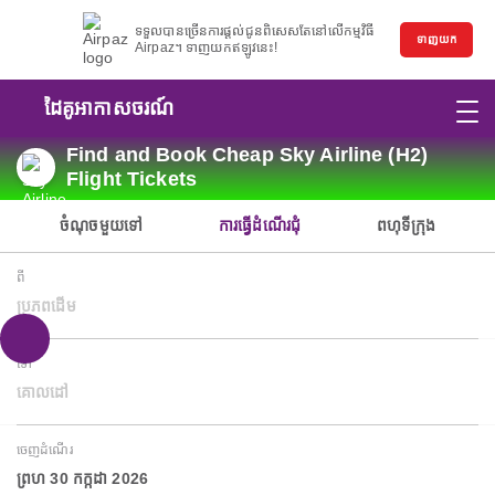
ទទួលបានច្រើនការផ្តល់ជូនពិសេសតែនៅលើកម្មវិធី
ទាញយក
Airpaz។ ទាញយកឥឡូវនេះ!
ដៃគូអាកាសចរណ៍
Find and Book Cheap Sky Airline (H2)
Flight Tickets
ចំណុចមួយទៅ
ការធ្វើដំណើរជុំ
ពហុទីក្រុង
ពី
ប្រភពដើម
ទៅ
គោលដៅ
ចេញដំណើរ
ព្រហ 30 កក្កដា 2026