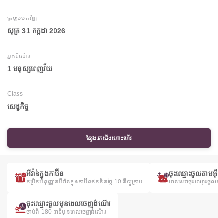
ត្រឡប់មកវិញ
សុក្រ 31 កក្កដា 2026
អ្នកដំណើរ
1 មនុស្សពេញវ័យ
Class
សេដ្ឋកិច្ច
ស្វែងរកជើងហោះហើរ
អីវ៉ាន់ក្នុងកាប៊ីន
ចុះឈ្មោះចូលតាមអ៊
កម្រិតអនុញ្ញាតអីវ៉ាន់ក្នុងកាប៊ីនឥតគិតថ្លៃ 10 គីឡូក្រាម
មានសេវាចុះឈ្មោះចូល
ចុះឈ្មោះចូលមុនពេលចេញដំណើរ
ចាប់ពី 180 នាទីមុនពេលចេញដំណើរ