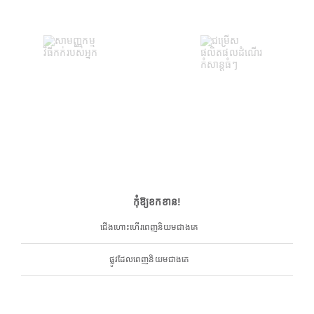
កុំឱ្យខកខាន!
ជើងហោះហើរពេញនិយមជាងគេ
ផ្លូវដែលពេញនិយមជាងគេ