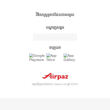
វិធីសាស្ត្រទូទាត់ដែលបានទទួល
បណ្តាញសង្គម
ទាញយក
រក្សាសិទ្ធិគ្រប់យ៉ាងដោយ Airpaz.com ឆ្នាំ 2026។