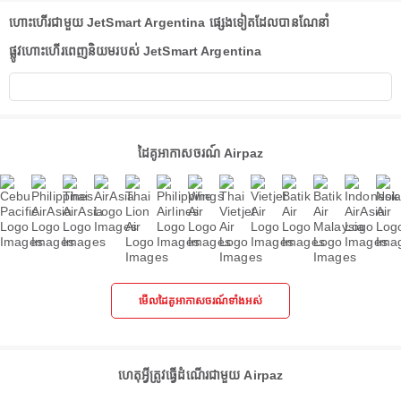
ហោះហើរជាមួយ JetSmart Argentina ផ្សេងទៀតដែលបានណែនាំ
ផ្លូវហោះហើរពេញនិយមរបស់ JetSmart Argentina
ដៃគូអាកាសចរណ៍ Airpaz
មើលដៃគូអាកាសចរណ៍ទាំងអស់
ហេតុអ្វីត្រូវធ្វើដំណើរជាមួយ Airpaz