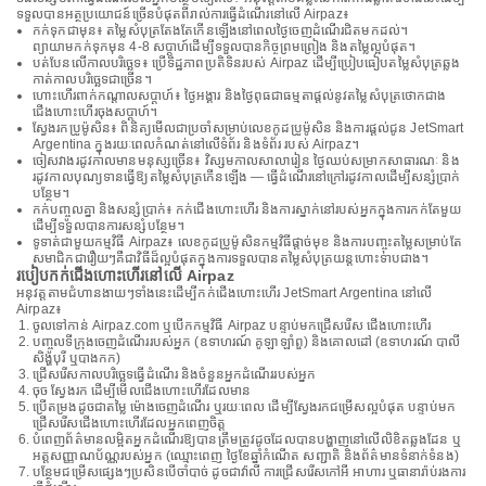
ទទួលបានអត្ថប្រយោជន៍ច្រើនបំផុតពីរាល់ការធ្វើដំណើរនៅលើ Airpaz៖
កក់ទុកជាមុន៖ តម្លៃសំបុត្រតែងតែកើនឡើងនៅពេលថ្ងៃចេញដំណើរជិតមកដល់។
ព្យាយាមកក់ទុកមុន 4-8 សប្តាហ៍ដើម្បីទទួលបានកិច្ចព្រមព្រៀង និងតម្លៃល្អបំផុត។
បត់បែនលើកាលបរិច្ឆេទ៖ ប្រើទិដ្ឋភាពប្រតិទិនរបស់ Airpaz ដើម្បីប្រៀបធៀបតម្លៃសំបុត្រឆ្លង
កាត់កាលបរិច្ឆេទជាច្រើន។
ហោះហើរពាក់កណ្តាលសប្តាហ៍៖ ថ្ងៃអង្គារ និងថ្ងៃពុធជាធម្មតាផ្តល់នូវតម្លៃសំបុត្រថោកជាង
ជើងហោះហើរចុងសប្តាហ៍។
ស្វែងរកប្រូម៉ូសិន៖ ពិនិត្យមើលជាប្រចាំសម្រាប់លេខកូដប្រូម៉ូសិន និងការផ្តល់ជូន JetSmart
Argentina ក្នុងរយៈពេលកំណត់នៅលើទំព័រ និងទំព័រ របស់ Airpaz។
ចៀសវាងរដូវកាលមានមនុស្សច្រើន៖ វិស្សមកាលសាលារៀន ថ្ងៃឈប់សម្រាកសាធារណៈ និង
រដូវកាលបុណ្យទានធ្វើឱ្យតម្លៃសំបុត្រកើនឡើង — ធ្វើដំណើរនៅក្រៅរដូវកាលដើម្បីសន្សំប្រាក់
បន្ថែម។
កក់បញ្ចូលគ្នា និងសន្សំប្រាក់៖ កក់ជើងហោះហើរ និងការស្នាក់នៅរបស់អ្នកក្នុងការកក់តែមួយ
ដើម្បីទទួលបានការសន្សំបន្ថែម។
ទូទាត់ជាមួយកម្មវិធី Airpaz៖ លេខកូដប្រូម៉ូសិនកម្មវិធីផ្តាច់មុខ និងការបញ្ចុះតម្លៃសម្រាប់តែ
សមាជិកជារឿយៗគឺជាវិធីដ៏ល្អបំផុតក្នុងការទទួលបានតម្លៃសំបុត្រយន្តហោះទាបជាង។
របៀបកក់ជើងហោះហើរនៅលើ Airpaz
អនុវត្តតាមជំហានងាយៗទាំងនេះដើម្បីកក់ជើងហោះហើរ JetSmart Argentina នៅលើ
Airpaz៖
ចូលទៅកាន់ Airpaz.com ឬបើកកម្មវិធី Airpaz បន្ទាប់មកជ្រើសរើស ជើងហោះហើរ
បញ្ចូលទីក្រុងចេញដំណើររបស់អ្នក (ឧទាហរណ៍ គូឡាឡាំពួ) និងគោលដៅ (ឧទាហរណ៍ បាលី
សិង្ហបុរី ឬបាងកក)
ជ្រើសរើសកាលបរិច្ឆេទធ្វើដំណើរ និងចំនួនអ្នកដំណើររបស់អ្នក
ចុច ស្វែងរក ដើម្បីមើលជើងហោះហើរដែលមាន
ប្រើតម្រងដូចជាតម្លៃ ម៉ោងចេញដំណើរ ឬរយៈពេល ដើម្បីស្វែងរកជម្រើសល្អបំផុត បន្ទាប់មក
ជ្រើសរើសជើងហោះហើរដែលអ្នកពេញចិត្ត
បំពេញព័ត៌មានលម្អិតអ្នកដំណើរឱ្យបានត្រឹមត្រូវដូចដែលបានបង្ហាញនៅលើលិខិតឆ្លងដែន ឬ
អត្តសញ្ញាណប័ណ្ណរបស់អ្នក (ឈ្មោះពេញ ថ្ងៃខែឆ្នាំកំណើត សញ្ជាតិ និងព័ត៌មានទំនាក់ទំនង)
បន្ថែមជម្រើសផ្សេងៗប្រសិនបើចាំបាច់ ដូចជាវ៉ាលី ការជ្រើសរើសកៅអី អាហារ ឬធានារ៉ាប់រងការ