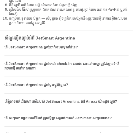
ធ្វើដំណើរ
ពិនិត្យមើលព័ត៌មានលម្អិតនៃការកក់របស់អ្នកឡើងវិញ
ជ្រើសរើសវិធីសាស្រ្តទូទាត់ (កាតឥណទាន/ឥណពន្ធ ការផ្ទេរប្រាក់តាមធនាគារ PayPal ឬបង់
រំលស់)
បញ្ចប់ការទូទាត់របស់អ្នក — សំបុត្រអេឡិចត្រូនិករបស់អ្នកនឹងត្រូវបានផ្ញើទៅកាន់អ៊ីមែលរបស់
អ្នក ហើយមាននៅក្នុងកម្មវិធី
សំណួរញឹកញាប់អំពី JetSmart Argentina
តើ JetSmart Argentina ផ្តល់ប្រាក់ឧបត្ថម្ភឥវ៉ាន់ទេ?
តើ JetSmart Argentina ផ្តល់សេវា check-in តាមវេបសាយ/អនឡាញដែរឬទេ? តើ
វាចាប់ផ្តើមនៅពេលណា?
តើ JetSmart Argentina ផ្តល់ជូនផ្លូវប៉ុន្មាន?
តើខ្ញុំអាចកក់ជើងហោះហើររបស់ JetSmart Argentina នៅ Airpaz យ៉ាងដូចម្តេច?
តើ Airpaz ទទួលយកវិធីបង់ប្រាក់អ្វីខ្លះសម្រាប់ការកក់ JetSmart Argentina?