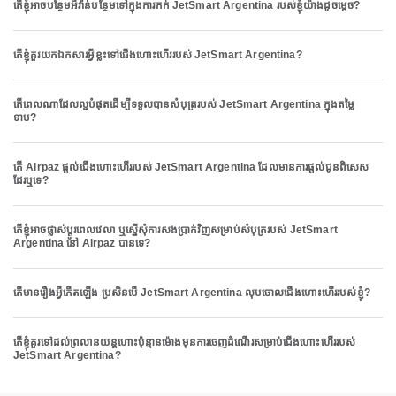
តើខ្ញុំអាចបន្ថែមអីវ៉ាន់បន្ថែមទៅក្នុងការកក់ JetSmart Argentina របស់ខ្ញុំយ៉ាងដូចម្តេច?
តើខ្ញុំគួរយកឯកសារអ្វីខ្លះទៅជើងហោះហើររបស់ JetSmart Argentina?
តើពេលណាដែលល្អបំផុតដើម្បីទទួលបានសំបុត្ររបស់ JetSmart Argentina ក្នុងតម្លៃ
ទាប?
តើ Airpaz ផ្តល់ជើងហោះហើររបស់ JetSmart Argentina ដែលមានការផ្តល់ជូនពិសេស
ដែរឬទេ?
តើខ្ញុំអាចផ្លាស់ប្តូរពេលវេលា ឬស្នើសុំការសងប្រាក់វិញសម្រាប់សំបុត្ររបស់ JetSmart
Argentina នៅ Airpaz បានទេ?
តើមានរឿងអ្វីកើតឡើង ប្រសិនបើ JetSmart Argentina លុបចោលជើងហោះហើររបស់ខ្ញុំ?
តើខ្ញុំគួរទៅដល់ព្រលានយន្តហោះប៉ុន្មានម៉ោងមុនការចេញដំណើរសម្រាប់ជើងហោះហើររបស់
JetSmart Argentina?