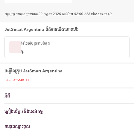
បច្ចុប្បន្នភាពចុងក្រោយនៅ
29 កក្កដា 2026 នៅ​ម៉ោង 02:00 AM ម៉ោង​សកល +0
JetSmart Argentina ព័ត៌មានជើងហោះហើរ
ខែថ្លៃសំបុត្រទាបបំផុត
ធ្នូ
បញ្ជីនៃក្រុម JetSmart Argentina
JA - JetSMART
អំពី
គ្រឿងបរិក្ខារ និងសេវាកម្ម
ការចុះឈ្មោះចូល