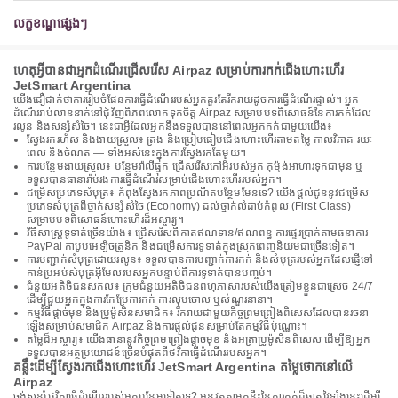
លក្ខខណ្ឌផ្សេងៗ
ហេតុអ្វីបានជាអ្នកដំណើរជ្រើសរើស Airpaz សម្រាប់ការកក់ជើងហោះហើរ
JetSmart Argentina
យើងជឿជាក់ថាការរៀបចំផែនការធ្វើដំណើររបស់អ្នកគួរតែរីករាយដូចការធ្វើដំណើរផ្ទាល់។ អ្នក
ដំណើររាប់លាននាក់នៅជុំវិញពិភពលោកទុកចិត្ត Airpaz សម្រាប់បទពិសោធន៍នៃការកក់ដែល
រលូន និងសន្សំសំចៃ។ នេះជាអ្វីដែលអ្នកនឹងទទួលបាននៅពេលអ្នកកក់ជាមួយយើង៖
ស្វែងរករហ័ស និងងាយស្រួល៖ ត្រង និងប្រៀបធៀបជើងហោះហើរតាមតម្លៃ កាលវិភាគ រយៈ
ពេល និងចំណត — ទាំងអស់នេះក្នុងការស្វែងរកតែមួយ។
ការបន្ថែមងាយស្រួល៖ បន្ថែមវ៉ាលីផ្ទុក ជ្រើសរើសកៅអីរបស់អ្នក កុម្ម៉ង់អាហារទុកជាមុន ឬ
ទទួលបានធានារ៉ាប់រងការធ្វើដំណើរសម្រាប់ជើងហោះហើររបស់អ្នក។
ជម្រើសប្រភេទសំបុត្រ៖ កំពុងស្វែងរកភាពប្រណីតបន្ថែមមែនទេ? យើងផ្តល់ជូននូវជម្រើស
ប្រភេទសំបុត្រពីថ្នាក់សន្សំសំចៃ (Economy) ដល់ថ្នាក់លំដាប់កំពូល (First Class)
សម្រាប់បទពិសោធន៍ហោះហើរដ៏អស្ចារ្យ។
វិធីសាស្រ្តទូទាត់ច្រើនយ៉ាង៖ ជ្រើសរើសពីកាតឥណទាន/ឥណពន្ធ ការផ្ទេរប្រាក់តាមធនាគារ
PayPal កាបូបអេឡិចត្រូនិក និងជម្រើសការទូទាត់ក្នុងស្រុកពេញនិយមជាច្រើនទៀត។
ការបញ្ជាក់សំបុត្រដោយរលូន៖ ទទួលបានការបញ្ជាក់ការកក់ និងសំបុត្ររបស់អ្នកដែលផ្ញើទៅ
កាន់ប្រអប់សំបុត្រអ៊ីមែលរបស់អ្នកបន្ទាប់ពីការទូទាត់បានបញ្ចប់។
ជំនួយអតិថិជនសកល៖ ក្រុមជំនួយអតិថិជនពហុភាសារបស់យើងត្រៀមខ្លួនជាស្រេច 24/7
ដើម្បីជួយអ្នកក្នុងការកែប្រែការកក់ ការលុបចោល ឬសំណួរនានា។
កម្មវិធីផ្តាច់មុខ និងប្រូម៉ូសិនសមាជិក៖ រីករាយជាមួយកិច្ចព្រមព្រៀងពិសេសដែលបានរចនា
ឡើងសម្រាប់សមាជិក Airpaz និងការផ្តល់ជូនសម្រាប់តែកម្មវិធីប៉ុណ្ណោះ។
តម្លៃដ៏អស្ចារ្យ៖ យើងធានានូវកិច្ចព្រមព្រៀងផ្តាច់មុខ និងអត្រាប្រូម៉ូសិនពិសេស ដើម្បីឱ្យអ្នក
ទទួលបានអត្ថប្រយោជន៍ច្រើនបំផុតពីថវិកាធ្វើដំណើររបស់អ្នក។
គន្លឹះដើម្បីស្វែងរកជើងហោះហើរ JetSmart Argentina តម្លៃថោកនៅលើ
Airpaz
ចង់សន្សំថវិកាធ្វើដំណើររបស់អ្នកបន្ថែមទៀតទេ? អនុវត្តតាមគន្លឹះនៃការកក់ដ៏ឆ្លាតវៃទាំងនេះដើម្បី