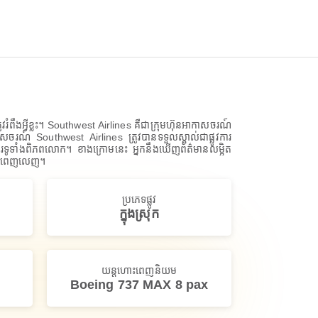
វរំពឹងអ្វីខ្លះ។ Southwest Airlines គឺជាក្រុមហ៊ុនអាកាសចរណ៍
ាសចរណ៍ Southwest Airlines ត្រូវបានទទួលស្គាល់ជាផ្លូវការ
ូទាំងពិភពលោក។ ខាងក្រោមនេះ អ្នកនឹងឃើញព័ត៌មានលម្អិត
ិត្តពេញលេញ។
ប្រភេទផ្លូវ
ក្នុងស្រុក
យន្តហោះពេញនិយម
Boeing 737 MAX 8 pax