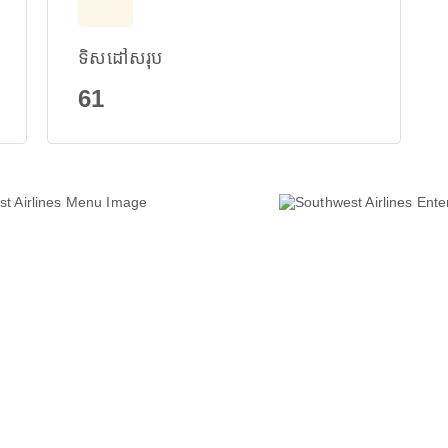
ទិសដៅសរុប
61