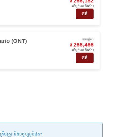
៛ 266,182
តម្លៃ/ អ្នកដំណើរ
កក់
ចាប់ផ្ដើមពី
ario (ONT)
៛ 266,466
តម្លៃ/ អ្នកដំណើរ
កក់
រូវ និងបច្ចុប្បន្នបំផុត។