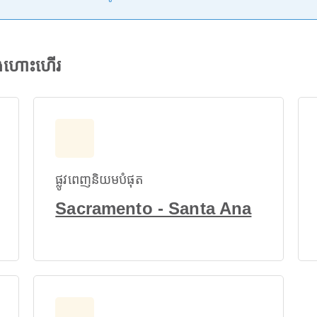
ើងហោះហើរ
ផ្លូវពេញនិយមបំផុត
Sacramento - Santa Ana