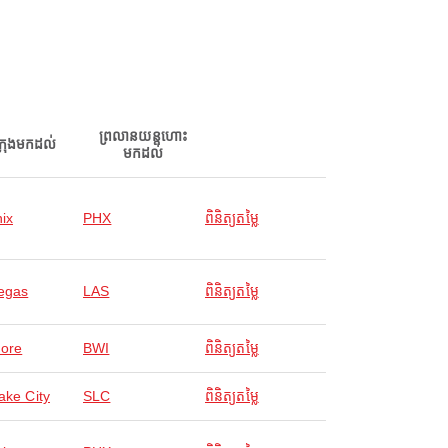
ព្រលានយន្តហោះ
ក្រុងមកដល់
មកដល់
ix
PHX
ពិនិត្យតម្លៃ
egas
LAS
ពិនិត្យតម្លៃ
more
BWI
ពិនិត្យតម្លៃ
ake City
SLC
ពិនិត្យតម្លៃ