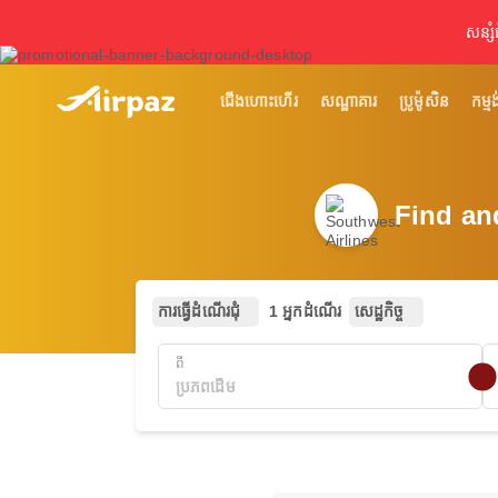
សន្សំ
ជើងហោះហើរ
សណ្ឋាគារ
ប្រូម៉ូសិន
កម្មង
Find an
ការធ្វើដំណើរជុំ
1 អ្នកដំណើរ
សេដ្ឋកិច្ច
ពី