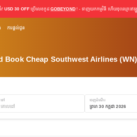
ធំ!
USD 30 OFF
ប្រើលេខកូដ
GOBEYOND
! - ទាញយកកម្មវិធី ហើយចុះឈ្មោះឥឡូ
់
ការផ្តល់ជូន
d Book Cheap Southwest Airlines (WN) 
ទៅ
ចេញដំណើរ
ព្រហ 30 កក្កដា 2026