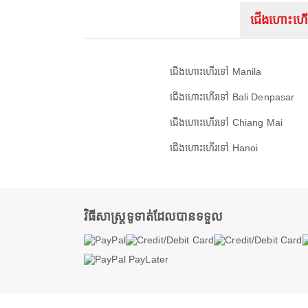
ជើងហោះហើ
ជើងហោះហើរទៅ Manila
ជើងហោះហើរទៅ Bali Denpasar
ជើងហោះហើរទៅ Chiang Mai
ជើងហោះហើរទៅ Hanoi
វិធីសាស្ត្រទូទាត់ដែលបានទទួល