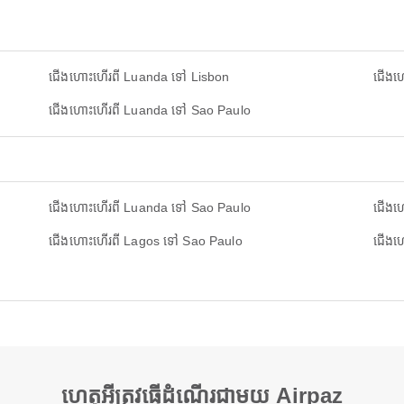
ជើងហោះហើរពី Luanda ទៅ Lisbon
ជើងហ
ជើងហោះហើរពី Luanda ទៅ Sao Paulo
ជើងហោះហើរពី Luanda ទៅ Sao Paulo
ជើងហ
ជើងហោះហើរពី Lagos ទៅ Sao Paulo
ជើងហ
ហេតុអ្វីត្រូវធ្វើដំណើរជាមួយ Airpaz