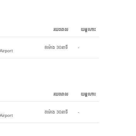
រយះពេល
យន្តហោះ
8ម៉ោង 30នាទី
-
Airport
រយះពេល
យន្តហោះ
8ម៉ោង 30នាទី
-
Airport