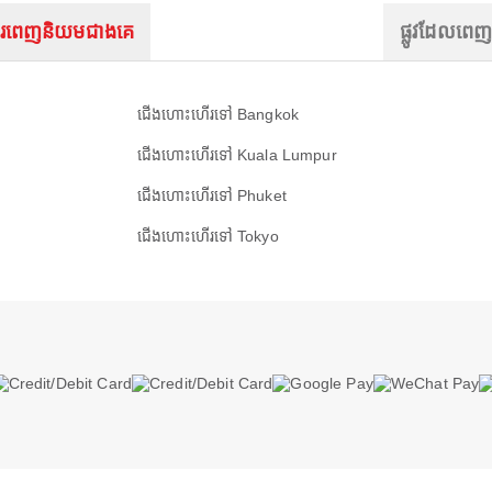
រពេញនិយមជាងគេ
ផ្លូវដែលពេ
ជើងហោះហើរទៅ Bangkok
ជើងហោះហើរទៅ Kuala Lumpur
ជើងហោះហើរទៅ Phuket
ជើងហោះហើរទៅ Tokyo