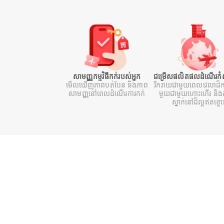
សាមញ្ញកម្មវិធីកក់របស់អ្នក
ជម្រើសផលិតផលដំណើរកំសា
មើលឃើញភាពបត់បែន និងភាព
រីករាយជាមួយពេលវេលាដ៏ក
សាមញ្ញនៅពេលដំណើរការកក់
មួយជាមួយហោះហើរ និងក
ស្នាក់នៅដ៏ល្អឥតខ្ចោ