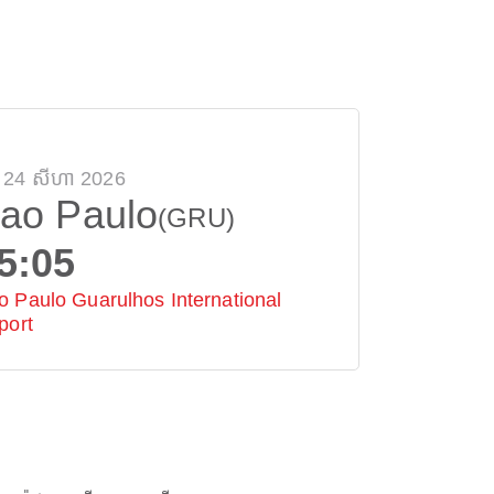
្ទ 24 សីហា 2026
ao Paulo
(GRU)
5:05
o Paulo Guarulhos International
port