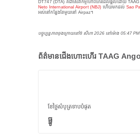
DT747
(
DTA
) គឺជាសេវាកម្មហោះហើរដែលផ្តល់ដោយ
TAAG 
Neto International Airport (NBJ)
ហើយមកដល់
Sao Pa
អស់នៅកន្លែងតែមួយនៅ Airpaz។
បច្ចុប្បន្នភាពចុងក្រោយនៅ
8 សីហា 2026 នៅ​ម៉ោង 05:47 P
ព័ត៌មានជើងហោះហើរ TAAG Ango
ខែថ្លៃសំបុត្រទាបបំផុត
ធ្នូ