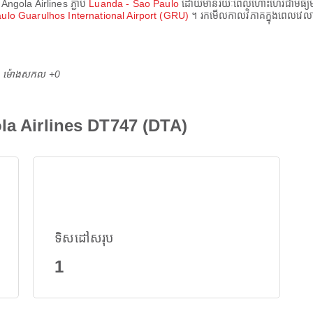
Angola Airlines
ភ្ជាប់
Luanda - Sao Paulo
ដោយមានរយៈពេលហោះហើរជាមធ្
ulo Guarulhos International Airport (GRU)
។ រកមើលកាលវិភាគក្នុងពេលវេលាជ
M ម៉ោង​សកល +0
la Airlines DT747 (DTA)
ទិសដៅសរុប
1