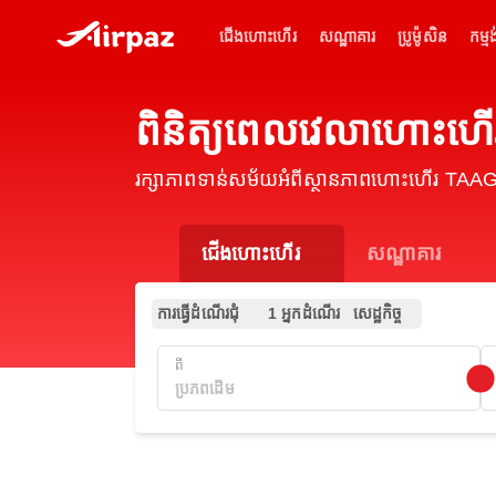
ជើងហោះហើរ
សណ្ឋាគារ
ប្រូម៉ូសិន
កម្មង
ពិនិត្យពេលវេលាហោះហ
រក្សាភាពទាន់សម័យអំពីស្ថានភាពហោះហើរ TAAG
ជើងហោះហើរ
សណ្ឋាគារ
ការធ្វើដំណើរជុំ
1 អ្នកដំណើរ
សេដ្ឋកិច្ច
ពី