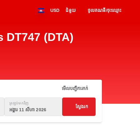
USD
ជំនួយ
ចូលគណនី/ចុះឈ្មោះ
es DT747 (DTA)
មើលបញ្ជីការកក់
ត្រឡប់មកវិញ
ស្វែងរក
អង្គារ 11 សីហា 2026