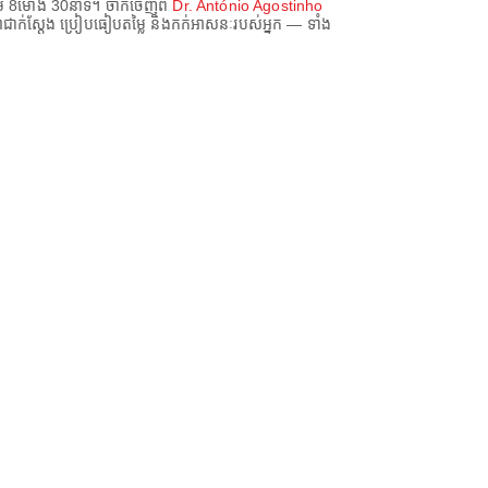
យម
8ម៉ោង 30នាទី
។ ចាកចេញពី
Dr. António Agostinho
ាក់ស្តែង ប្រៀបធៀបតម្លៃ និងកក់អាសនៈរបស់អ្នក — ទាំង