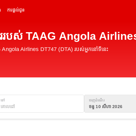
់
ការផ្តល់ជូន
ើររបស់ TAAG Angola Airlin
 Angola Airlines DT747 (DTA) របស់អ្នកនៅទីនេះ
ទៅ
ចេញដំណើរ
ចន្ទ 10 សីហា 2026