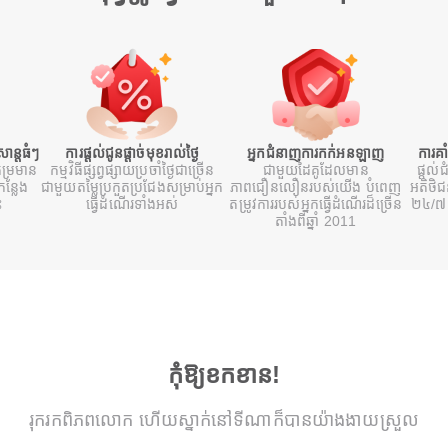
ន្តធំៗ
ការផ្តល់ជូនផ្តាច់មុខរាល់ថ្ងៃ
អ្នកជំនាញការកក់អនឡាញ
ការគា
ម្រមាន
កម្មវិធីផ្សព្វផ្សាយប្រចាំថ្ងៃជាច្រើន
ជាមួយដៃគូដែលមាន
ផ្តល់ជ
ន្លែង
ជាមួយតម្លៃប្រកួតប្រជែងសម្រាប់អ្នក
ភាពជឿនលឿនរបស់យើង បំពេញ
អតិថិ
ះ
ធ្វើដំណើរទាំងអស់
តម្រូវការរបស់អ្នកធ្វើដំណើរដ៏ច្រើន
២៤/៧ 
តាំងពីឆ្នាំ 2011
កុំឱ្យខកខាន!
រុករកពិភពលោក ហើយស្នាក់នៅទីណាក៏បានយ៉ាងងាយស្រួល