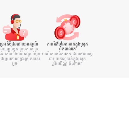
ំទ្រអតិថិជនដោយអារម្មណ៍
ភាពរំភើបនៃការកក់ក្នុងស្រុក
ំនួយល្អបំផុត ក្រុមការគាំទ្រ
ពិភពលោក
ជនរបស់យើងមានសម្រាប់អ្នក
បទពិសោធន៍ការកក់ដោយឥតបារម្ភ
ជាមួយភាសាក្នុងស្រុករបស់
ជាមួយការទូទាត់ក្នុងស្រុក
អ្នក
រូបិយប័ណ្ណ និងភាសា