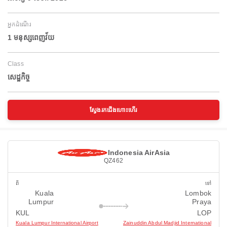
អ្នកដំណើរ
1 មនុស្សពេញវ័យ
Class
សេដ្ឋកិច្ច
ស្វែងរកជើងហោះហើរ
Indonesia AirAsia
QZ462
ពី
ទៅ
Kuala
Lombok
Lumpur
Praya
KUL
LOP
Kuala Lumpur International Airport
Zainuddin Abdul Madjid International