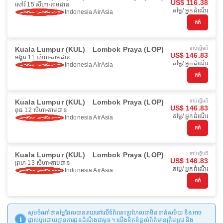
US$ 116.38
សៅរ៍ 15 សីហា
តាមដាន
តម្លៃ/ អ្នកដំណើរ
Indonesia AirAsia
កក់
Kuala Lumpur (KUL)
Lombok Praya (LOP)
ចាប់ផ្ដើមពី
US$ 146.83
អង្គារ 11 សីហា
តាមដាន
តម្លៃ/ អ្នកដំណើរ
Indonesia AirAsia
កក់
Kuala Lumpur (KUL)
Lombok Praya (LOP)
ចាប់ផ្ដើមពី
US$ 146.83
ពុធ 12 សីហា
តាមដាន
តម្លៃ/ អ្នកដំណើរ
Indonesia AirAsia
កក់
Kuala Lumpur (KUL)
Lombok Praya (LOP)
ចាប់ផ្ដើមពី
US$ 146.83
ព្រហ 13 សីហា
តាមដាន
តម្លៃ/ អ្នកដំណើរ
Indonesia AirAsia
កក់
សូមចំណាំថាតម្លៃដែលបានរាយនៅលើទំព័រនេះប្រហែលជាមិនទាន់សម័យ និងអាច
ផ្លាស់ប្តូរដោយគ្មានការជូនដំណឹងជាមុន។ យើងខិតខំផ្តល់ព័ត៌មានត្រឹមត្រូវ និង