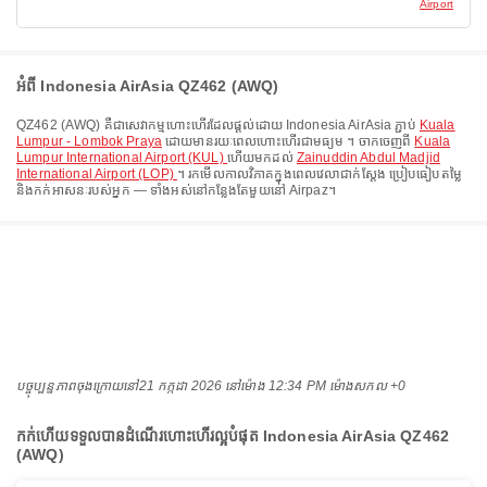
Airport
អំពី Indonesia AirAsia QZ462 (AWQ)
QZ462
(
AWQ
) គឺជាសេវាកម្មហោះហើរដែលផ្តល់ដោយ
Indonesia AirAsia
ភ្ជាប់
Kuala
Lumpur - Lombok Praya
ដោយមានរយៈពេលហោះហើរជាមធ្យម
។ ចាកចេញពី
Kuala
Lumpur International Airport (KUL)
ហើយមកដល់
Zainuddin Abdul Madjid
International Airport (LOP)
។ រកមើលកាលវិភាគក្នុងពេលវេលាជាក់ស្តែង ប្រៀបធៀបតម្លៃ
និងកក់អាសនៈរបស់អ្នក — ទាំងអស់នៅកន្លែងតែមួយនៅ Airpaz។
បច្ចុប្បន្នភាពចុងក្រោយនៅ
21 កក្កដា 2026 នៅ​ម៉ោង 12:34 PM ម៉ោង​សកល +0
កក់ហើយទទួលបានដំណើរហោះហើរល្អបំផុត Indonesia AirAsia QZ462
(AWQ)