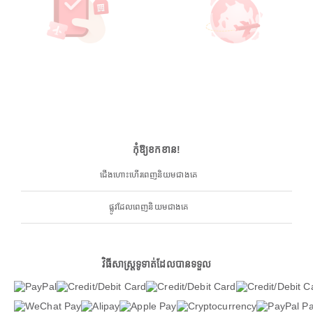
កុំឱ្យខកខាន!
ជើងហោះហើរពេញនិយមជាងគេ
ផ្លូវដែលពេញនិយមជាងគេ
វិធីសាស្ត្រទូទាត់ដែលបានទទួល