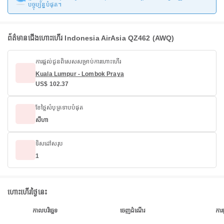
បច្ចុប្បន្នបំផុត។
ព័ត៌មានជើងហោះហើរ Indonesia AirAsia QZ462 (AWQ)
ការផ្តល់ជូនពិសេសសម្រាប់ការហោះហើរ
Kuala Lumpur - Lombok Praya
US$ 102.37
ខែថ្លៃសំបុត្រទាបបំផុត
សីហា
ទិសដៅសរុប
1
ហោះហើរថ្ងៃនេះ
កាលបរិច្ឆេទ
ចេញដំណើរ
ការ