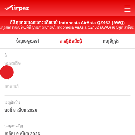
ពិនិត្យពេលវេលាហោះហើររបស់ Indonesia AirAsia QZ462 (AWQ)
រក្សាភាពទាន់សម័យអំពីស្ថានភាពហោះហើរ Indonesia AirAsia QZ462 (AWQ) របស់អ្នកនៅទីនេះ
ចំណុចមួយទៅ
ការធ្វើដំណើរជុំ
ពហុទីក្រុង
ពី
ប្រភពដើម
ទៅ
គោលដៅ
ចេញដំណើរ
សៅរ៍ 8 សីហា 2026
ត្រឡប់មកវិញ
អាទិត្យ 9 សីហា 2026