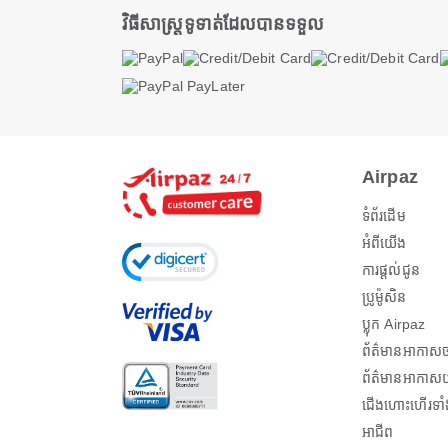
វិធីសាស្ត្រទូទាត់ដែលបានទទួល
Airpaz
ទំព័រដើម
អំពីយើង
ការផ្តល់ជូន
ប្រូម៉ូសិន
ប្លុក Airpaz
ព័ត៌មានអាកាស
ព័ត៌មានអាកាសយ
ជើងហោះហើរទាំ
អាជីព