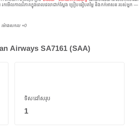
។ រកមើលកាលវិភាគក្នុងពេលវេលាជាក់ស្តែង ប្រៀបធៀបតម្លៃ និងកក់អាសនៈរបស់អ្នក 
M ម៉ោង​សកល +0
ican Airways SA7161 (SAA)
ទិសដៅសរុប
1