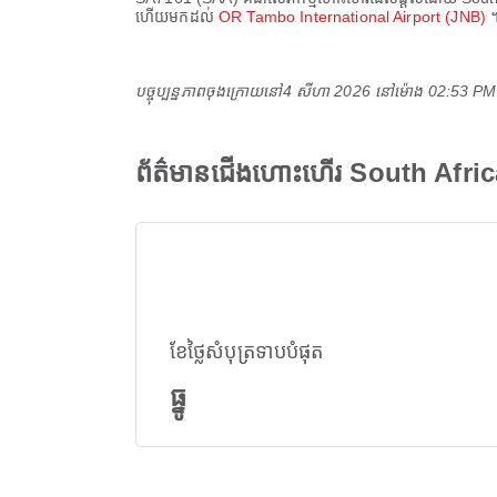
ហើយមកដល់
OR Tambo International Airport (JNB)
បច្ចុប្បន្នភាពចុងក្រោយនៅ
4 សីហា 2026 នៅ​ម៉ោង 02:53 P
ព័ត៌មានជើងហោះហើរ South Afr
ខែថ្លៃសំបុត្រទាបបំផុត
ធ្នូ