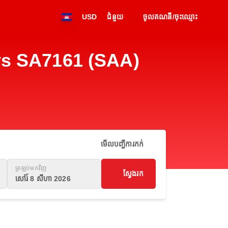
USD
ជំនួយ
ចូលគណនី/ចុះឈ្មោះ
ays SA7161 (SAA)
មើលបញ្ជីការកក់
ត្រឡប់មកវិញ
ស្វែងរក
សៅរ៍ 8 សីហា 2026