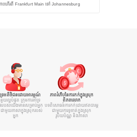
ោះហើរពី Frankfurt Main ទៅ Johannesburg
ំទ្រអតិថិជនដោយអារម្មណ៍
ភាពរំភើបនៃការកក់ក្នុងស្រុក
ំនួយល្អបំផុត ក្រុមការគាំទ្រ
ពិភពលោក
ជនរបស់យើងមានសម្រាប់អ្នក
បទពិសោធន៍ការកក់ដោយឥតបារម្ភ
ជាមួយភាសាក្នុងស្រុករបស់
ជាមួយការទូទាត់ក្នុងស្រុក
អ្នក
រូបិយប័ណ្ណ និងភាសា