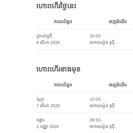
ហោះហើរថ្ងៃនេះ
កាលបរិច្ឆេទ
ចេញដំណើរ
ព្រហស្បតិ៍
10:05
6 សីហា 2026
អាកាសយ៉ូន ឌុប៉ី
ហោះហើរខាងមុខ
កាលបរិច្ឆេទ
ចេញដំណើរ
សុក្រ
10:05
7 សីហា 2026
អាកាសយ៉ូន ឌុប៉ី
អង្គារ
09:55
1 កញ្ញា 2026
អាកាសយ៉ូន ឌុប៉ី