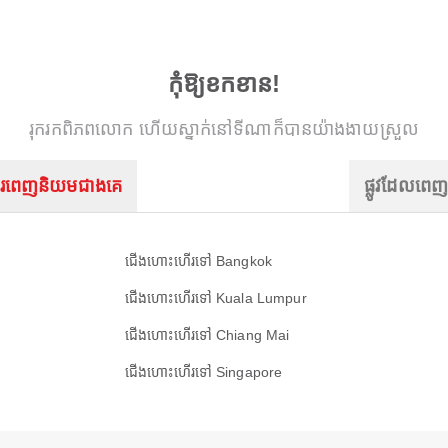
កុំឱ្យខកខាន!
រុករកពិភពលោក ហើយស្នាក់នៅទីណាក៏បានយ៉ាងងាយស្រួល
រពេញនិយមជាងគេ
ផ្លូវដែលពេ
ជើងហោះហើរទៅ Bangkok
ជើងហោះហើរទៅ Kuala Lumpur
ជើងហោះហើរទៅ Chiang Mai
ជើងហោះហើរទៅ Singapore