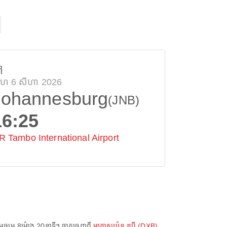
ៅ
្រហ 6 សីហា 2026
Johannesburg
(JNB)
16:25
R Tambo International Airport
មធ្យម
8ម៉ោង 20នាទី
។ ចាកចេញពី
អាកាសយ៉ូន ឌុប៉ី (DXB)