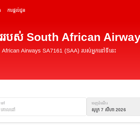
់
ការផ្តល់ជូន
ើររបស់ South African Airw
h African Airways SA7161 (SAA) របស់អ្នកនៅទីនេះ
ទៅ
ចេញដំណើរ
សុក្រ 7 សីហា 2026