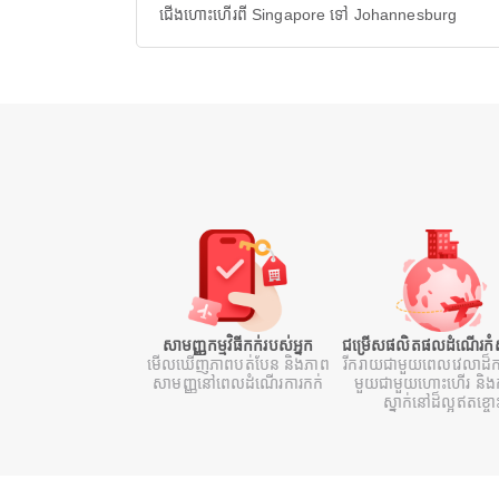
ជើងហោះហើរពី Singapore ទៅ Johannesburg
សាមញ្ញកម្មវិធីកក់របស់អ្នក
ជម្រើសផលិតផលដំណើរកំសា
មើលឃើញភាពបត់បែន និងភាព
រីករាយជាមួយពេលវេលាដ៏ក
សាមញ្ញនៅពេលដំណើរការកក់
មួយជាមួយហោះហើរ និងក
ស្នាក់នៅដ៏ល្អឥតខ្ចោ