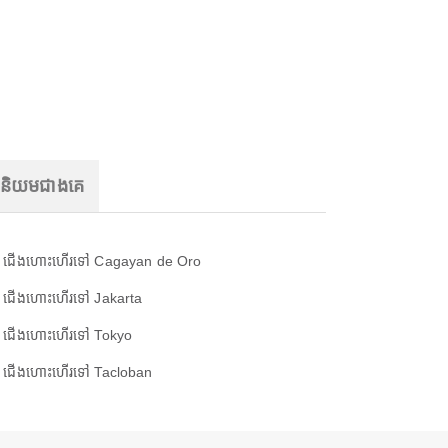
ញនិយមជាងគេ
ជើងហោះហើរទៅ Cagayan de Oro
ជើងហោះហើរទៅ Jakarta
ជើងហោះហើរទៅ Tokyo
ជើងហោះហើរទៅ Tacloban