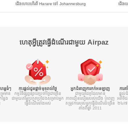
ជើងហោះហើរពី Harare ទៅ Johannesburg
ជើងហ
ហេតុអ្វីត្រូវធ្វើដំណើរជាមួយ Airpaz
ន្តធំៗ
ការផ្តល់ជូនផ្តាច់មុខរាល់ថ្ងៃ
អ្នកជំនាញការកក់អនឡាញ
ការគា
ម្រមាន
កម្មវិធីផ្សព្វផ្សាយប្រចាំថ្ងៃជាច្រើន
ជាមួយដៃគូដែលមាន
ផ្តល់ជ
ន្លែង
ជាមួយតម្លៃប្រកួតប្រជែងសម្រាប់អ្នក
ភាពជឿនលឿនរបស់យើង បំពេញ
អតិថិ
ះ
ធ្វើដំណើរទាំងអស់
តម្រូវការរបស់អ្នកធ្វើដំណើរដ៏ច្រើន
២៤/៧ 
តាំងពីឆ្នាំ 2011