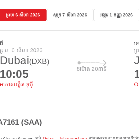
ព្រហ 6 សីហា 2026
សុក្រ 7 សីហា 2026
អង្គារ 1 កញ្ញា 2026
ពី
ទ
ព្រហ 6 សីហា 2026
ព
Dubai
(DXB)
8ម៉ោង 20នាទី
10:05
អាកាសយ៉ូន ឌុប៉ី
O
SA7161 (SAA)
h African Airways
ភ្ជាប់
Dubai - Johannesburg
ដោយមានរយៈពេលហោះហើរជា