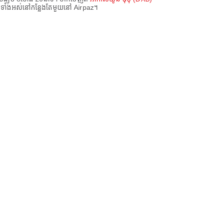
— ទាំងអស់នៅកន្លែងតែមួយនៅ Airpaz។