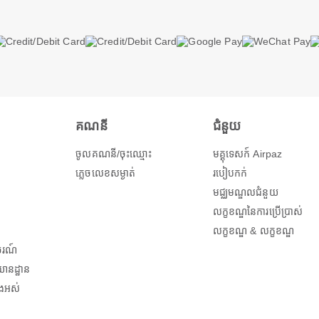
គណនី
ជំនួយ
ចូលគណនី/ចុះឈ្មោះ
មគ្គុទេសក៍ Airpaz
ភ្លេចលេខសម្ងាត់
របៀបកក់
មជ្ឈមណ្ឌលជំនួយ
លក្ខខណ្ឌនៃការប្រើប្រាស់
លក្ខខណ្ឌ & លក្ខខណ្ឌ
ចរណ៍
ានដ្ឋាន
ងអស់