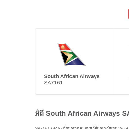
South African Airways
SA7161
អំពី South African Airways 
SA7161
(
SAA
) គឺជាសេវាកម្មហោះហើរដែលផ្តល់ដោយ
Sout