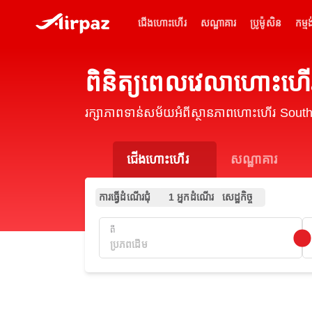
ជើងហោះហើរ
សណ្ឋាគារ
ប្រូម៉ូសិន
កម្មង
ពិនិត្យពេលវេលាហោះហ
រក្សាភាពទាន់សម័យអំពីស្ថានភាពហោះហើរ Sout
ជើងហោះហើរ
សណ្ឋាគារ
ការធ្វើដំណើរជុំ
1 អ្នកដំណើរ
សេដ្ឋកិច្ច
ពី