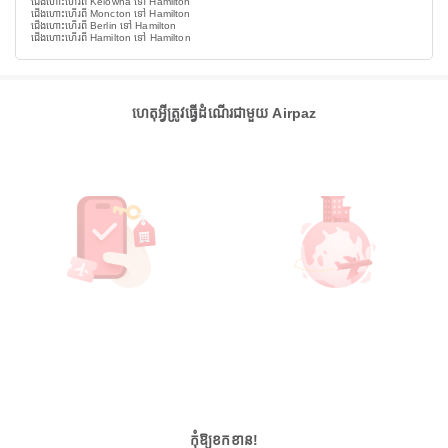
ជើងហោះហើរពី Kelowna ទៅ Hamilton
ជើងហោះហើរពី Moncton ទៅ Hamilton
ជើងហោះហើរពី Berlin ទៅ Hamilton
ជើងហោះហើរពី Hamilton ទៅ Hamilton
ហេតុអ្វីត្រូវធ្វើដំណើរជាមួយ Airpaz
កុំឱ្យខកខាន!