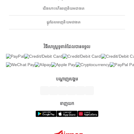
ជើងហោះហើរពេញនិយមជាងគេ
ផ្លូវដែលពេញនិយមជាងគេ
វិធីសាស្ត្រទូទាត់ដែលបានទទួល
បណ្តាញសង្គម
ទាញយក