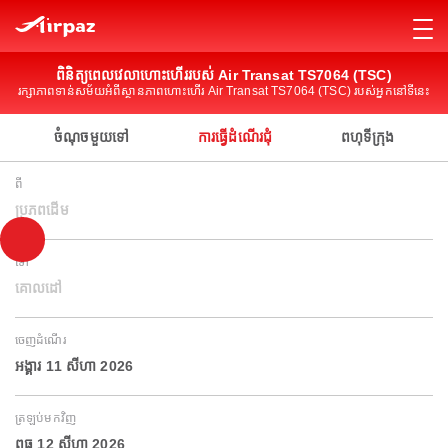
ពិនិត្យពេលវេលាហោះហើររបស់ Air Transat TS7064 (TSC)
រក្សាភាពទាន់សម័យអំពីស្ថានភាពហោះហើរ Air Transat TS7064 (TSC) របស់អ្នកនៅទីនេះ
ចំណុចមួយទៅ
ការធ្វើដំណើរជុំ
ពហុទីក្រុង
ពី
ប្រភពដើម
ទៅ
គោលដៅ
ចេញដំណើរ
អង្គារ 11 សីហា 2026
ត្រឡប់មកវិញ
ពុធ 12 សីហា 2026