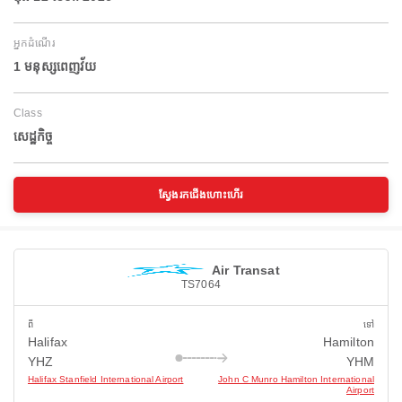
អ្នកដំណើរ
1 មនុស្សពេញវ័យ
Class
សេដ្ឋកិច្ច
ស្វែងរកជើងហោះហើរ
Air Transat
TS7064
ពី
ទៅ
Halifax
Hamilton
YHZ
YHM
Halifax Stanfield International Airport
John C Munro Hamilton International
Airport