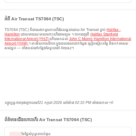
អំពី Air Transat TS7064 (TSC)
TS7064
(
TSC
) គឺជាសេវាកម្មហោះហើរដែលផ្តល់ដោយ
Air Transat
ភ្ជាប់
Halifax -
Hamilton
ដោយមានរយៈពេលហោះហើរជាមធ្យម
។ ចាកចេញពី
Halifax Stanfield
International Airport (YHZ)
ហើយមកដល់
John C Munro Hamilton International
Airport (YHM)
។ រកមើលកាលវិភាគក្នុងពេលវេលាជាក់ស្តែង ប្រៀបធៀបតម្លៃ និងកក់អាសនៈ
របស់អ្នក — ទាំងអស់នៅកន្លែងតែមួយនៅ Airpaz។
បច្ចុប្បន្នភាពចុងក្រោយនៅ
21 កក្កដា 2026 នៅ​ម៉ោង 02:10 PM ម៉ោង​សកល +0
ព័ត៌មានជើងហោះហើរ Air Transat TS7064 (TSC)
ខែថ្លៃសំបុត្រទាបបំផុត