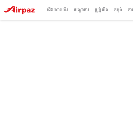
ជើងហោះហើរ
សណ្ឋាគារ
ប្រូម៉ូសិន
កម្មង់
ការ