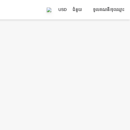
USD
ជំនួយ
ចូលគណនី/ចុះឈ្មោះ