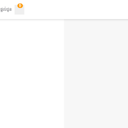
ថ្មី!
ផ្តល់ជូន