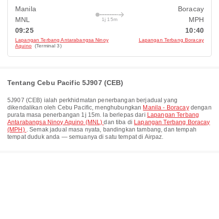
Manila
Boracay
MNL
MPH
1j 15m
09:25
10:40
Lapangan Terbang Antarabangsa Ninoy
Lapangan Terbang Boracay
Aquino
(Terminal 3)
Tentang Cebu Pacific 5J907 (CEB)
5J907
(
CEB
) ialah perkhidmatan penerbangan berjadual yang
dikendalikan oleh
Cebu Pacific
, menghubungkan
Manila - Boracay
dengan
purata masa penerbangan
1j 15m
. Ia berlepas dari
Lapangan Terbang
Antarabangsa Ninoy Aquino (MNL)
dan tiba di
Lapangan Terbang Boracay
(MPH)
. Semak jadual masa nyata, bandingkan tambang, dan tempah
tempat duduk anda — semuanya di satu tempat di Airpaz.