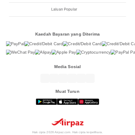
Laluan Popular
Kaedah Bayaran yang Diterima
Media Sosial
Muat Turun
Hak cipta 2026 Airpaz.com. Hak cipta terpelihara.