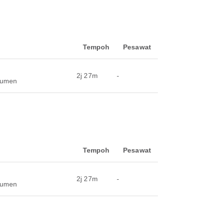
Tempoh
Pesawat
2j 27m
-
cumen
Tempoh
Pesawat
2j 27m
-
cumen