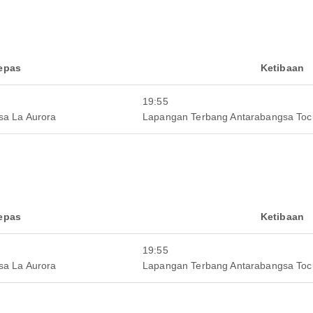
epas
Ketibaan
19:55
sa La Aurora
Lapangan Terbang Antarabangsa To
epas
Ketibaan
19:55
sa La Aurora
Lapangan Terbang Antarabangsa To