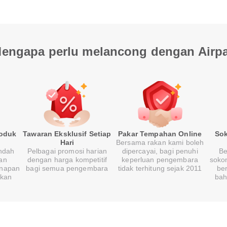
engapa perlu melancong dengan Airp
roduk
Tawaran Eksklusif Setiap
Pakar Tempahan Online
So
Hari
Bersama rakan kami boleh
indah
Pelbagai promosi harian
dipercayai, bagi penuhi
Be
an
dengan harga kompetitif
keperluan pengembara
soko
inapan
bagi semua pengembara
tidak terhitung sejak 2011
be
kan
bah