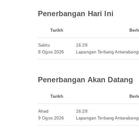
Penerbangan Hari Ini
Tarikh
Berl
Sabtu
16:28
8 Ogos 2026
Lapangan Terbang Antarabang
Penerbangan Akan Datang
Tarikh
Berl
Ahad
16:28
9 Ogos 2026
Lapangan Terbang Antarabang