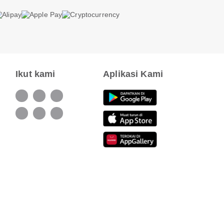
Ikut kami
Aplikasi Kami