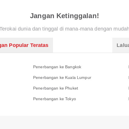
Jangan Ketinggalan!
Terokai dunia dan tinggal di mana-mana dengan muda
an Popular Teratas
Lalu
Penerbangan ke Bangkok
Penerbangan ke Kuala Lumpur
Penerbangan ke Phuket
Penerbangan ke Tokyo