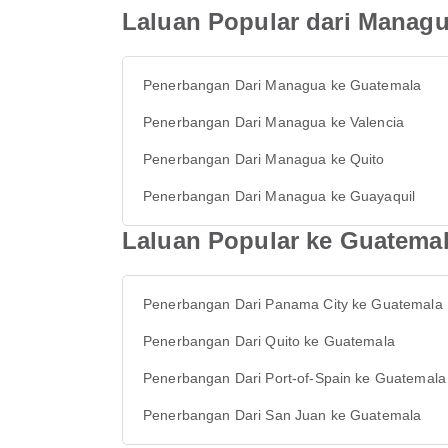
Laluan Popular dari Manag
Penerbangan Dari Managua ke Guatemala
Penerbangan Dari Managua ke Valencia
Penerbangan Dari Managua ke Quito
Penerbangan Dari Managua ke Guayaquil
Laluan Popular ke Guatema
Penerbangan Dari Panama City ke Guatemala
Penerbangan Dari Quito ke Guatemala
Penerbangan Dari Port-of-Spain ke Guatemala
Penerbangan Dari San Juan ke Guatemala