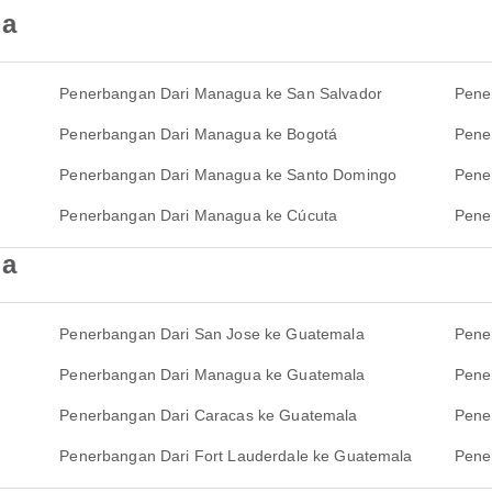
ua
Penerbangan Dari Managua ke San Salvador
Pene
Penerbangan Dari Managua ke Bogotá
Pene
Penerbangan Dari Managua ke Santo Domingo
Pene
Penerbangan Dari Managua ke Cúcuta
Pene
la
Penerbangan Dari San Jose ke Guatemala
Pene
Penerbangan Dari Managua ke Guatemala
Pene
Penerbangan Dari Caracas ke Guatemala
Pene
Penerbangan Dari Fort Lauderdale ke Guatemala
Pene