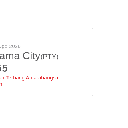
Ogo 2026
ama City
(PTY)
55
n Terbang Antarabangsa
n