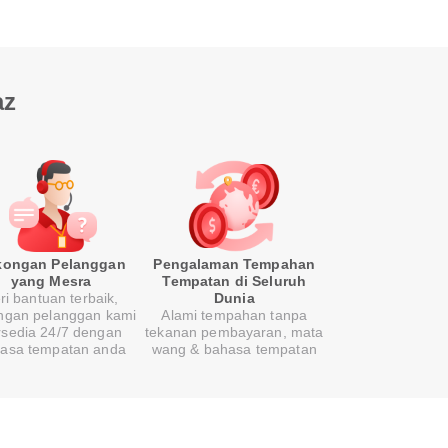
az
kongan Pelanggan
Pengalaman Tempahan
yang Mesra
Tempatan di Seluruh
ri bantuan terbaik,
Dunia
ngan pelanggan kami
Alami tempahan tanpa
rsedia 24/7 dengan
tekanan pembayaran, mata
asa tempatan anda
wang & bahasa tempatan