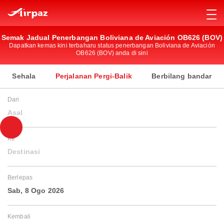
Semak Jadual Penerbangan Boliviana de Aviación OB626 (BOV)
Dapatkan kemas kini terbaharu status penerbangan Boliviana de Aviación
OB626 (BOV) anda di sini
Sehala
Perjalanan Pergi-Balik
Berbilang bandar
Dari
Asal
Ke
Destinasi
Berlepas
Sab, 8 Ogo 2026
Kembali