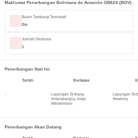
Maklumat Penerbangan Boliviana de Aviación OB626 (BOV)
Bulan Tambang Terendah
Dis
Jumlah Destinasi
1
Penerbangan Hari Ini
Tarikh
Berlepas
K
-
Lapangan Terbang
Lapangan Ter
Antarabangsa Jorge
Newbery
Wilstermann
Penerbangan Akan Datang