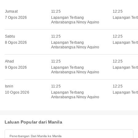
Jumaat
11:25
12:25
7 Ogos 2026
Lapangan Terbang
Lapangan Ter
Antarabangsa Ninoy Aquino
Sabtu
11:25
12:25
8 Ogos 2026
Lapangan Terbang
Lapangan Ter
Antarabangsa Ninoy Aquino
Ahad
11:25
12:25
9 Ogos 2026
Lapangan Terbang
Lapangan Ter
Antarabangsa Ninoy Aquino
Isnin
11:25
12:25
10 Ogos 2026
Lapangan Terbang
Lapangan Ter
Antarabangsa Ninoy Aquino
Laluan Popular dari Manila
Penerbangan Dari Manila ke Manila