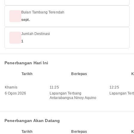
Bulan Tambang Terendah
sept.
Jumlah Destinasi
1
Penerbangan Hari Ini
Tarikh
Berlepas
K
Khamis
11:25
12:25
6 Ogos 2026
Lapangan Terbang
Lapangan Ter
Antarabangsa Ninoy Aquino
Penerbangan Akan Datang
Tarikh
Berlepas
K