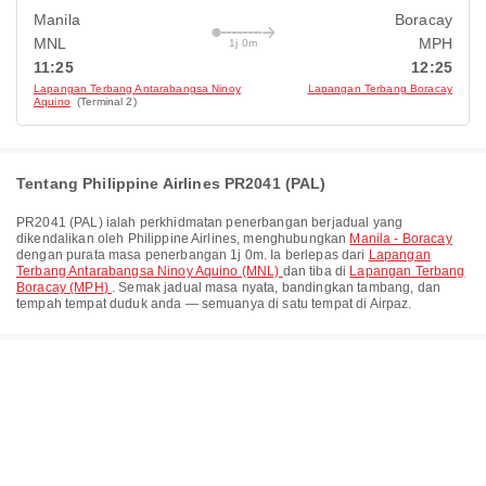
Manila
Boracay
MNL
MPH
1j 0m
11:25
12:25
Lapangan Terbang Antarabangsa Ninoy
Lapangan Terbang Boracay
Aquino
(Terminal 2)
Tentang Philippine Airlines PR2041 (PAL)
PR2041
(
PAL
) ialah perkhidmatan penerbangan berjadual yang
dikendalikan oleh
Philippine Airlines
, menghubungkan
Manila - Boracay
dengan purata masa penerbangan
1j 0m
. Ia berlepas dari
Lapangan
Terbang Antarabangsa Ninoy Aquino (MNL)
dan tiba di
Lapangan Terbang
Boracay (MPH)
. Semak jadual masa nyata, bandingkan tambang, dan
tempah tempat duduk anda — semuanya di satu tempat di Airpaz.