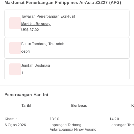
Maklumat Penerbangan Philippines AirAsia Z2227 (APG)
Tawaran Penerbangan Eksklusif
Manila - Boracay
US$ 37.02
Bulan Tambang Terendah
серп
Jumlah Destinasi
1
Penerbangan Hari Ini
Tarikh
Berlepas
K
Khamis
13:10
14:20
6 Ogos 2026
Lapangan Terbang
Lapangan Ter
Antarabangsa Ninoy Aquino