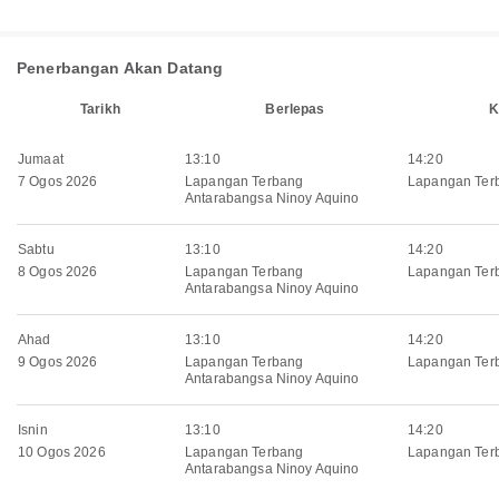
Penerbangan Akan Datang
Tarikh
Berlepas
K
Jumaat
13:10
14:20
7 Ogos 2026
Lapangan Terbang
Lapangan Ter
Antarabangsa Ninoy Aquino
Sabtu
13:10
14:20
8 Ogos 2026
Lapangan Terbang
Lapangan Ter
Antarabangsa Ninoy Aquino
Ahad
13:10
14:20
9 Ogos 2026
Lapangan Terbang
Lapangan Ter
Antarabangsa Ninoy Aquino
Isnin
13:10
14:20
10 Ogos 2026
Lapangan Terbang
Lapangan Ter
Antarabangsa Ninoy Aquino