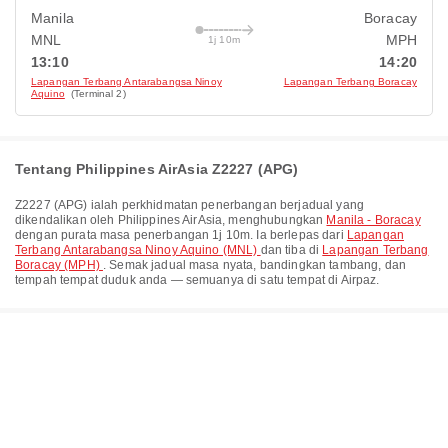
Manila
Boracay
MNL
MPH
1j 10m
13:10
14:20
Lapangan Terbang Antarabangsa Ninoy
Lapangan Terbang Boracay
Aquino
(Terminal 2)
Tentang Philippines AirAsia Z2227 (APG)
Z2227
(
APG
) ialah perkhidmatan penerbangan berjadual yang
dikendalikan oleh
Philippines AirAsia
, menghubungkan
Manila - Boracay
dengan purata masa penerbangan
1j 10m
. Ia berlepas dari
Lapangan
Terbang Antarabangsa Ninoy Aquino (MNL)
dan tiba di
Lapangan Terbang
Boracay (MPH)
. Semak jadual masa nyata, bandingkan tambang, dan
tempah tempat duduk anda — semuanya di satu tempat di Airpaz.