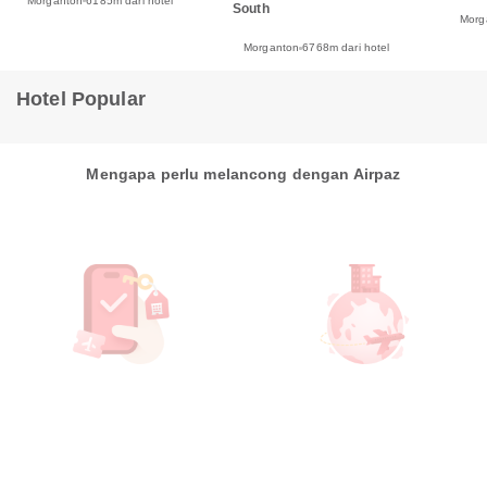
Morganton
6185m dari hotel
South
Morg
Morganton
6768m dari hotel
Hotel Popular
Mengapa perlu melancong dengan Airpaz