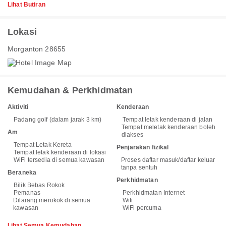
Lihat Butiran
Lokasi
Morganton 28655
Kemudahan & Perkhidmatan
Aktiviti
Kenderaan
Padang golf (dalam jarak 3 km)
Tempat letak kenderaan di jalan
Tempat meletak kenderaan boleh
Am
diakses
Tempat Letak Kereta
Penjarakan fizikal
Tempat letak kenderaan di lokasi
WiFi tersedia di semua kawasan
Proses daftar masuk/daftar keluar
tanpa sentuh
Beraneka
Perkhidmatan
Bilik Bebas Rokok
Pemanas
Perkhidmatan Internet
Dilarang merokok di semua
Wifi
kawasan
WiFi percuma
Lihat Semua Kemudahan