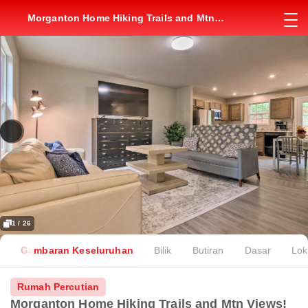
Morganton Home Hiking Trails and Mtn
Views!
1 / 26
Gambaran Keseluruhan
Bilik
Butiran
Dasar
Lok
Rumah Percutian
Morganton Home Hiking Trails and Mtn Views!