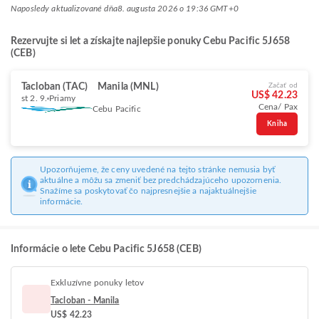
Naposledy aktualizované dňa
8. augusta 2026 o 19:36 GMT+0
Rezervujte si let a získajte najlepšie ponuky Cebu Pacific 5J658
(CEB)
Tacloban (TAC)
Manila (MNL)
Začať od
US$ 42.23
st 2. 9.
Priamy
Cena/ Pax
Cebu Pacific
Kniha
Upozorňujeme, že ceny uvedené na tejto stránke nemusia byť
aktuálne a môžu sa zmeniť bez predchádzajúceho upozornenia.
Snažíme sa poskytovať čo najpresnejšie a najaktuálnejšie
informácie.
Informácie o lete Cebu Pacific 5J658 (CEB)
Exkluzívne ponuky letov
Tacloban - Manila
US$ 42.23