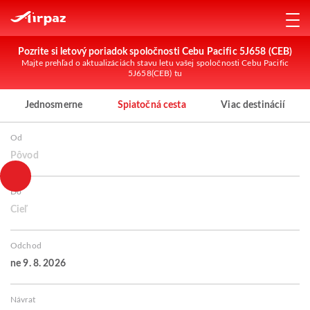
Pozrite si letový poriadok spoločnosti Cebu Pacific 5J658 (CEB)
Majte prehľad o aktualizáciách stavu letu vašej spoločnosti Cebu Pacific
5J658(CEB) tu
Jednosmerne
Spiatočná cesta
Viac destinácií
Od
Pôvod
Do
Cieľ
Odchod
ne 9. 8. 2026
Návrat