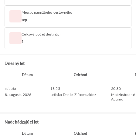
Mesiac najnižšieho cestovného
sep
Celkový počet destinácií
1
Dnešný let
Dátum
Odchod
sobota
18:55
20:30
8. augusta 2026
Letisko Daniel Z Romualdez
Medzinárodné l
Aquino
Nadchádzajúci let
Dátum
Odchod