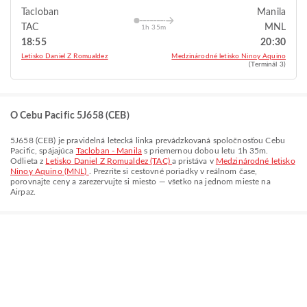
Tacloban
Manila
TAC
MNL
1h 35m
18:55
20:30
Letisko Daniel Z Romualdez
Medzinárodné letisko Ninoy Aquino
(Terminál 3)
O Cebu Pacific 5J658 (CEB)
5J658
(
CEB
) je pravidelná letecká linka prevádzkovaná spoločnosťou
Cebu
Pacific
, spájajúca
Tacloban - Manila
s priemernou dobou letu
1h 35m
.
Odlieta z
Letisko Daniel Z Romualdez (TAC)
a pristáva v
Medzinárodné letisko
Ninoy Aquino (MNL)
. Prezrite si cestovné poriadky v reálnom čase,
porovnajte ceny a zarezervujte si miesto — všetko na jednom mieste na
Airpaz.