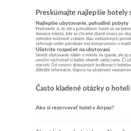
Preskúmajte najlepšie hotel
Najlepšie ubytovanie, pohodlné pobyty
Predstavte si, že ste v pohodlnom hoteli so zariade
domáce miesto, kde sa chceme zbaviť únavy po obj
výhodné možnosti vrátane zliav, exkluzívnych ponúk
vyhovuje vašim potrebám bez kompromisov v kvalit
Ušetrite rozpočet na ubytovaní
Skvelé ubytovanie nielen o mieste na spanie, ale a
umožní vychutnať si každý okamih vašej cesty. Či u
starostí. Od cenovo dostupných butikových hotelov
dôležité informácie. Úspora na ubytovaní neznamená
Často kladené otázky o hoteli
Ako si rezervovať hotel v Airpaz?