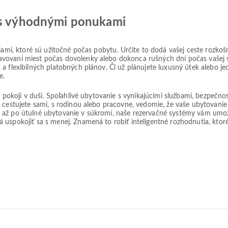
y s výhodnými ponukami
niami, ktoré sú užitočné počas pobytu. Určite to dodá vašej ceste rozko
avovaní miest počas dovolenky alebo dokonca rušných dní počas vašej 
 a flexibilných platobných plánov. Či už plánujete luxusný útek alebo 
e.
j o pokoji v duši. Spoľahlivé ubytovanie s vynikajúcimi službami, bezp
ž cestujete sami, s rodinou alebo pracovne, vedomie, že vaše ubytovan
 až po útulné ubytovanie v súkromí, naše rezervačné systémy vám umož
 uspokojiť sa s menej. Znamená to robiť inteligentné rozhodnutia, kto