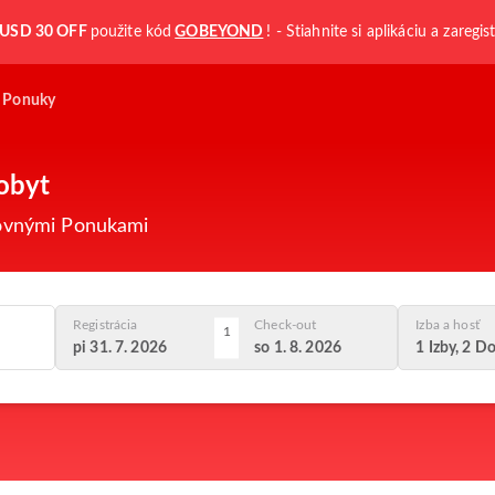
USD 30 OFF
použite kód
GOBEYOND
! - Stiahnite si aplikáciu a zaregis
Ponuky
Pobyt
tovnými Ponukami
Registrácia
Check-out
Izba a hosť
1
pi 31. 7. 2026
so 1. 8. 2026
1 Izby, 2 Do