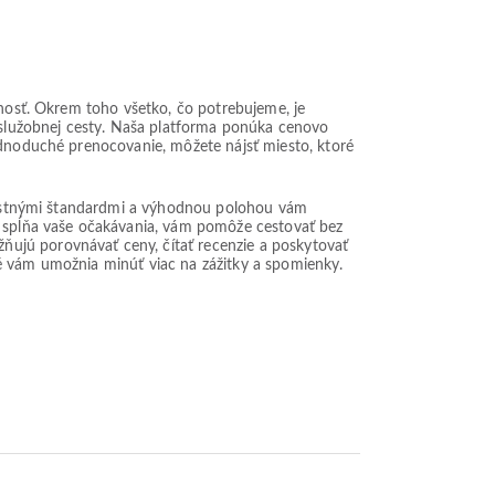
šnosť. Okrem toho všetko, čo potrebujeme, je
služobnej cesty. Naša platforma ponúka cenovo
jednoduché prenocovanie, môžete nájsť miesto, ktoré
ečnostnými štandardmi a výhodnou polohou vám
ie spĺňa vaše očakávania, vám pomôže cestovať bez
ňujú porovnávať ceny, čítať recenzie a poskytovať
ré vám umožnia minúť viac na zážitky a spomienky.