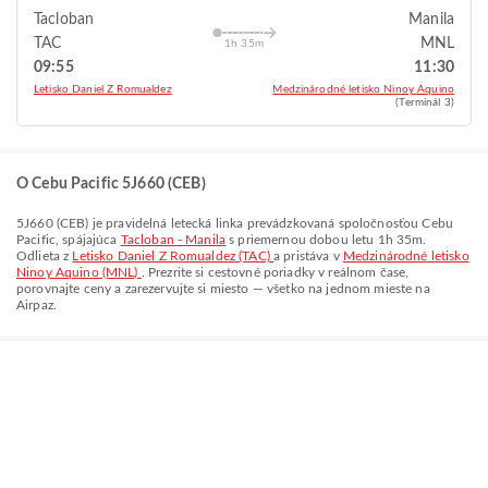
Tacloban
Manila
TAC
MNL
1h 35m
09:55
11:30
Letisko Daniel Z Romualdez
Medzinárodné letisko Ninoy Aquino
(Terminál 3)
O Cebu Pacific 5J660 (CEB)
5J660
(
CEB
) je pravidelná letecká linka prevádzkovaná spoločnosťou
Cebu
Pacific
, spájajúca
Tacloban - Manila
s priemernou dobou letu
1h 35m
.
Odlieta z
Letisko Daniel Z Romualdez (TAC)
a pristáva v
Medzinárodné letisko
Ninoy Aquino (MNL)
. Prezrite si cestovné poriadky v reálnom čase,
porovnajte ceny a zarezervujte si miesto — všetko na jednom mieste na
Airpaz.