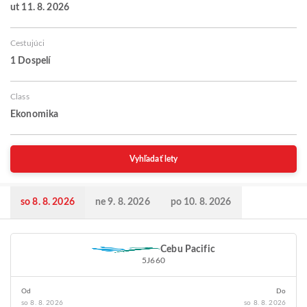
ut 11. 8. 2026
Cestujúci
1 Dospelí
Class
Ekonomika
Vyhľadať lety
so 8. 8. 2026
ne 9. 8. 2026
po 10. 8. 2026
Cebu Pacific
5J660
Od
Do
so 8. 8. 2026
so 8. 8. 2026