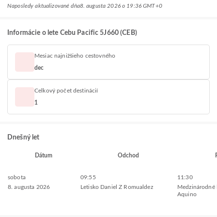
Naposledy aktualizované dňa
8. augusta 2026 o 19:36 GMT+0
Informácie o lete Cebu Pacific 5J660 (CEB)
Mesiac najnižšieho cestovného
dec
Celkový počet destinácií
1
Dnešný let
Dátum
Odchod
sobota
09:55
11:30
8. augusta 2026
Letisko Daniel Z Romualdez
Medzinárodné l
Aquino