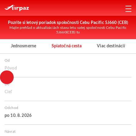
Pozrite si letový poriadok spoločnosti Cebu Pacific 5J660 (CEB)
Majte prehľad o aktualizáciách stavu letu vašej spoločnosti Cebu Pacific
5J660(CEB) tu
Jednosmerne
Spiatočná cesta
Viac destinácií
Od
Pôvod
Do
Cieľ
Odchod
po 10. 8. 2026
Návrat