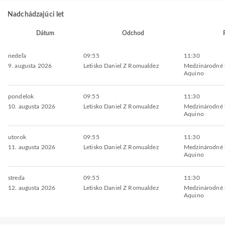
Nadchádzajúci let
Dátum
Odchod
nedeľa
09:55
11:30
9. augusta 2026
Letisko Daniel Z Romualdez
Medzinárodné l
Aquino
pondelok
09:55
11:30
10. augusta 2026
Letisko Daniel Z Romualdez
Medzinárodné l
Aquino
utorok
09:55
11:30
11. augusta 2026
Letisko Daniel Z Romualdez
Medzinárodné l
Aquino
streda
09:55
11:30
12. augusta 2026
Letisko Daniel Z Romualdez
Medzinárodné l
Aquino