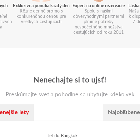
ných
Exkluzívna ponuka každý deň
Expert na online rezervácie
Láska
Rôzne denné promo s
Spolu s našimi
Naša 
eľné
konkurenčnou cenou pre
dôveryhodnými partnermi
k dis
znivých
všetkých cestujúcich
plníme potreby
7 d
ia
nespočetného množstva
cestujúcich od roku 2011
Nenechajte si to ujsť!
Preskúmajte svet a pohodlne sa ubytujte kdekoľvek
enejšie lety
Najobľúbenej
Let do Bangkok