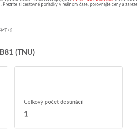
)
. Prezrite si cestovné poriadky v reálnom čase, porovnajte ceny a zare
 GMT+0
8B81 (TNU)
Celkový počet destinácií
1