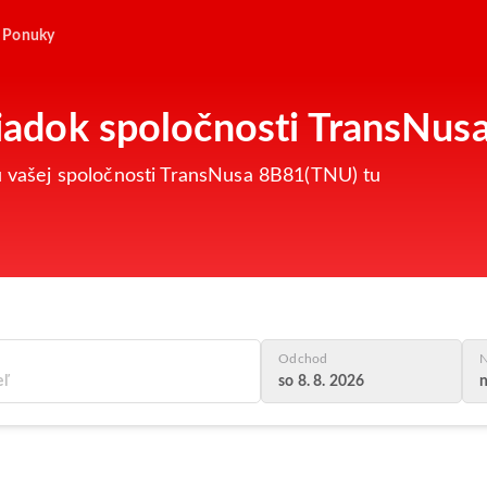
Ponuky
oriadok spoločnosti TransNu
tu vašej spoločnosti TransNusa 8B81(TNU) tu
Odchod
N
so 8. 8. 2026
n