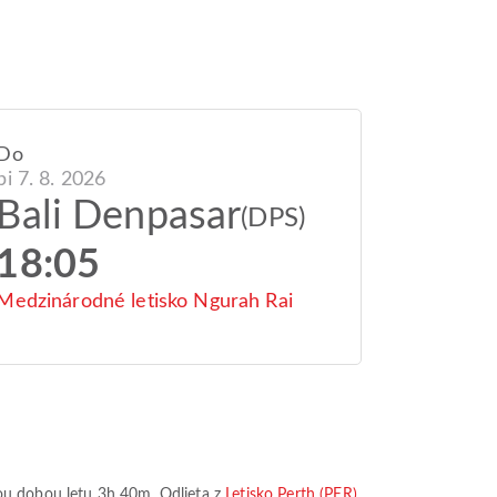
Do
pi 7. 8. 2026
Bali Denpasar
(DPS)
18:05
Medzinárodné letisko Ngurah Rai
ou dobou letu
3h 40m
. Odlieta z
Letisko Perth (PER)