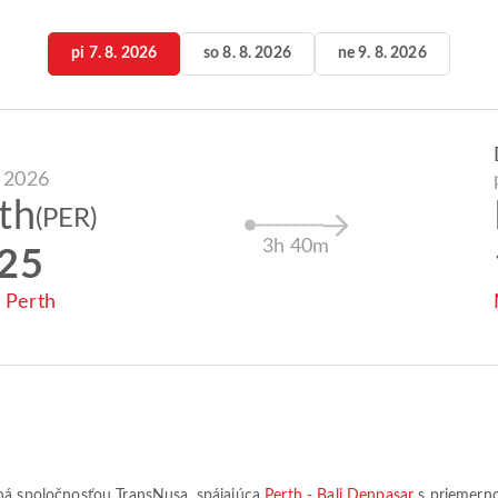
pi 7. 8. 2026
so 8. 8. 2026
ne 9. 8. 2026
. 2026
th
(PER)
3h 40m
:25
o Perth
vaná spoločnosťou
TransNusa
, spájajúca
Perth - Bali Denpasar
s priemern