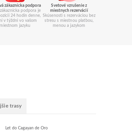
vá zákaznícka podpora
Svetové vzrušenie z
zákaznícka podpora je
miestnych rezervácií
pozícii 24 hodín denne,
Skúsenosti s rezerváciou bez
ní v týždni vo vašom
stresu s miestnou platbou,
miestnom jazyku
menou a jazykom
šie trasy
Let do Cagayan de Oro