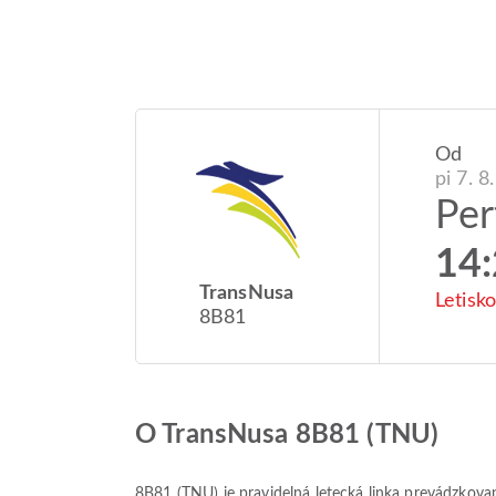
Od
pi 7. 8
Per
14
TransNusa
Letisk
8B81
O TransNusa 8B81 (TNU)
8B81
(
TNU
) je pravidelná letecká linka prevádzko