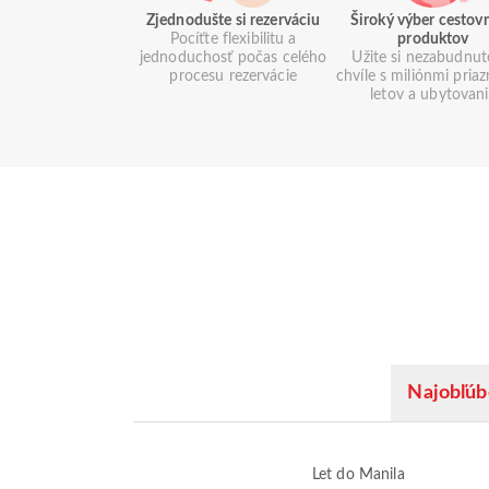
Zjednodušte si rezerváciu
Široký výber cestov
Pocíťte flexibilitu a
produktov
jednoduchosť počas celého
Užite si nezabudnut
procesu rezervácie
chvíle s miliónmi pria
letov a ubytovan
Najobľúb
Let do Manila