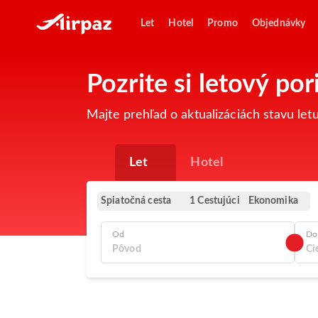
Let
Hotel
Promo
Objednávky
Pozrite si letový p
Majte prehľad o aktualizáciách stavu le
Let
Hotel
Spiatočná cesta
Ekonomika
1 Cestujúci
Od
Do