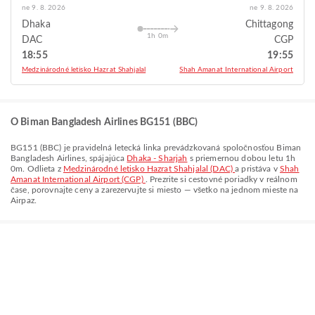
ne 9. 8. 2026
ne 9. 8. 2026
Dhaka
Chittagong
1h 0m
DAC
CGP
18:55
19:55
Medzinárodné letisko Hazrat Shahjalal
Shah Amanat International Airport
O Biman Bangladesh Airlines BG151 (BBC)
BG151
(
BBC
) je pravidelná letecká linka prevádzkovaná spoločnosťou
Biman
Bangladesh Airlines
, spájajúca
Dhaka - Sharjah
s priemernou dobou letu
1h
0m
. Odlieta z
Medzinárodné letisko Hazrat Shahjalal (DAC)
a pristáva v
Shah
Amanat International Airport (CGP)
. Prezrite si cestovné poriadky v reálnom
čase, porovnajte ceny a zarezervujte si miesto — všetko na jednom mieste na
Airpaz.