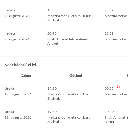
nedeľa
18:55
23:59
9. augusta 2026
Medzinárodné letisko Hazrat
Medzinárodné l
Shahjalal
nedeľa
20:45
23:59
9. augusta 2026
Shah Amanat International
Medzinárodné l
Airport
Nadchádzajúci let
Dátum
Odchod
+1d
streda
19:20
00:25
12. augusta 2026
Medzinárodné letisko Hazrat
Medzinárodné l
Shahjalal
streda
19:20
20:20
12. augusta 2026
Medzinárodné letisko Hazrat
Shah Amanat In
Shahjalal
Airport