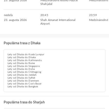
23. augusta 2026
Medzinárodné letisko Hazrat
Medzinárodné l
Shahjalal
nedeľa
20:45
23:59
23. augusta 2026
Shah Amanat International
Medzinárodné l
Airport
Populárna trasa z Dhaka
Lety od Dhaka do Kuala Lumpur
Lety od Dhaka do Dhaka
Lety od Dhaka do Kathmandu
Lety od Dhaka do Rome
Lety od Dhaka do Singapore
Lety od Dhaka do Doha
Lety od Dhaka do Chittagong
Lety od Dhaka do Jeddah
Lety od Dhaka do Sylhet
Lety od Dhaka do Dammam
Lety od Dhaka do Cox's Bazar
Lety od Dhaka do Bangkok
Populárna trasa do Sharjah