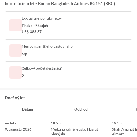
Informácie o lete Biman Bangladesh Airlines BG151 (BBC)
Exkluzívne ponuky letov
Dhaka - Sharjah
US$ 383.37
Mesiac najnižšieho cestovného
sep
Celkový počet destinácií
2
Dnešný let
Dátum
Odchod
nedeľa
18:55
19:55
9. augusta 2026
Medzinárodné letisko Hazrat
Shah Amanat In
Shahjalal
Airport