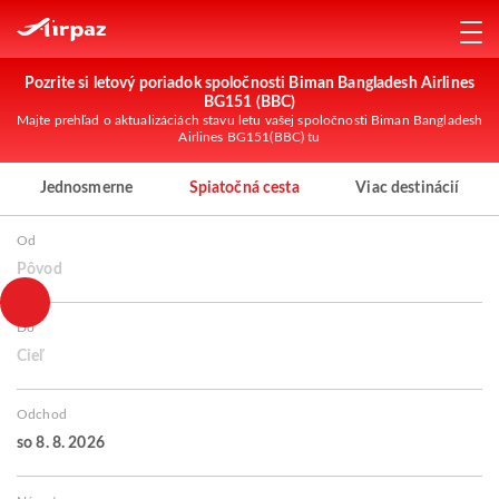
Pozrite si letový poriadok spoločnosti Biman Bangladesh Airlines
BG151 (BBC)
Majte prehľad o aktualizáciách stavu letu vašej spoločnosti Biman Bangladesh
Airlines BG151(BBC) tu
Jednosmerne
Spiatočná cesta
Viac destinácií
Od
Pôvod
Do
Cieľ
Odchod
so 8. 8. 2026