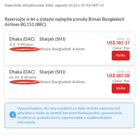
Naposledy aktualizované dňa
6. augusta 2026 o 20:46 GMT+0
Rezervujte si let a získajte najlepšie ponuky Biman Bangladesh
Airlines BG151 (BBC)
Dhaka (DAC)
Sharjah (SHJ)
Začať od
US$ 383.37
st 2. 9.
Priamy
Cena/ Pax
Biman Bangladesh Airlines
Kniha
Dhaka (DAC)
Sharjah (SHJ)
Začať od
US$ 387.08
ne 30. 8.
Priamy
Cena/ Pax
Biman Bangladesh Airlines
Kniha
Upozorňujeme, že ceny uvedené na tejto stránke nemusia byť
aktuálne a môžu sa zmeniť bez predchádzajúceho upozornenia.
Snažíme sa poskytovať čo najpresnejšie a najaktuálnejšie
informácie.