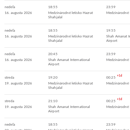
nedeľa
18:55
23:59
16. augusta 2026
Medzinárodné letisko Hazrat
Medzinárodné l
Shahjalal
nedeľa
18:55
19:55
16. augusta 2026
Medzinárodné letisko Hazrat
Shah Amanat In
Shahjalal
Airport
nedeľa
20:45
23:59
16. augusta 2026
Shah Amanat International
Medzinárodné l
Airport
+1d
streda
19:20
00:25
19. augusta 2026
Medzinárodné letisko Hazrat
Medzinárodné l
Shahjalal
+1d
streda
21:10
00:25
19. augusta 2026
Shah Amanat International
Medzinárodné l
Airport
nedeľa
18:55
23:59